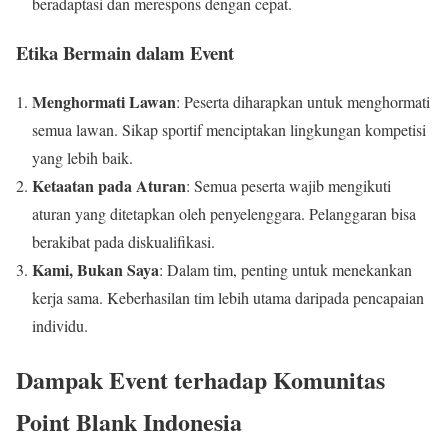
beradaptasi dan merespons dengan cepat.
Etika Bermain dalam Event
Menghormati Lawan
: Peserta diharapkan untuk menghormati
semua lawan. Sikap sportif menciptakan lingkungan kompetisi
yang lebih baik.
Ketaatan pada Aturan
: Semua peserta wajib mengikuti
aturan yang ditetapkan oleh penyelenggara. Pelanggaran bisa
berakibat pada diskualifikasi.
Kami, Bukan Saya
: Dalam tim, penting untuk menekankan
kerja sama. Keberhasilan tim lebih utama daripada pencapaian
individu.
Dampak Event terhadap Komunitas
Point Blank Indonesia