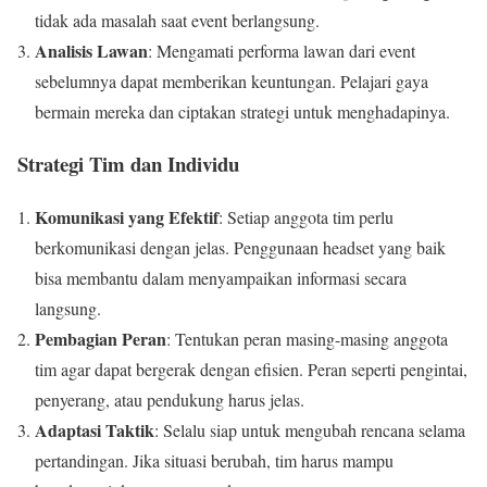
tidak ada masalah saat event berlangsung.
Analisis Lawan
: Mengamati performa lawan dari event
sebelumnya dapat memberikan keuntungan. Pelajari gaya
bermain mereka dan ciptakan strategi untuk menghadapinya.
Strategi Tim dan Individu
Komunikasi yang Efektif
: Setiap anggota tim perlu
berkomunikasi dengan jelas. Penggunaan headset yang baik
bisa membantu dalam menyampaikan informasi secara
langsung.
Pembagian Peran
: Tentukan peran masing-masing anggota
tim agar dapat bergerak dengan efisien. Peran seperti pengintai,
penyerang, atau pendukung harus jelas.
Adaptasi Taktik
: Selalu siap untuk mengubah rencana selama
pertandingan. Jika situasi berubah, tim harus mampu