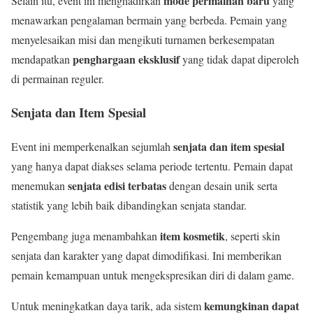
mode permainan baru
Selain itu, event ini menghadirkan
yang
menawarkan pengalaman bermain yang berbeda. Pemain yang
menyelesaikan misi dan mengikuti turnamen berkesempatan
penghargaan eksklusif
mendapatkan
yang tidak dapat diperoleh
di permainan reguler.
Senjata dan Item Spesial
senjata dan item spesial
Event ini memperkenalkan sejumlah
yang hanya dapat diakses selama periode tertentu. Pemain dapat
senjata edisi terbatas
menemukan
dengan desain unik serta
statistik yang lebih baik dibandingkan senjata standar.
item kosmetik
Pengembang juga menambahkan
, seperti skin
senjata dan karakter yang dapat dimodifikasi. Ini memberikan
pemain kemampuan untuk mengekspresikan diri di dalam game.
kemungkinan dapat
Untuk meningkatkan daya tarik, ada sistem