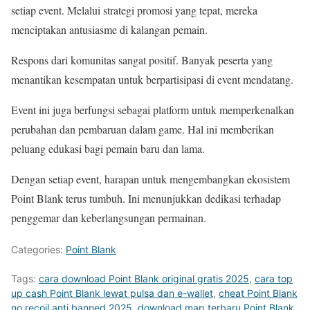
setiap event. Melalui strategi promosi yang tepat, mereka
menciptakan antusiasme di kalangan pemain.
Respons dari komunitas sangat positif. Banyak peserta yang
menantikan kesempatan untuk berpartisipasi di event mendatang.
Event ini juga berfungsi sebagai platform untuk memperkenalkan
perubahan dan pembaruan dalam game. Hal ini memberikan
peluang edukasi bagi pemain baru dan lama.
Dengan setiap event, harapan untuk mengembangkan ekosistem
Point Blank terus tumbuh. Ini menunjukkan dedikasi terhadap
penggemar dan keberlangsungan permainan.
Categories:
Point Blank
Tags:
cara download Point Blank original gratis 2025
,
cara top
up cash Point Blank lewat pulsa dan e-wallet
,
cheat Point Blank
no recoil anti banned 2025
,
download map terbaru Point Blank