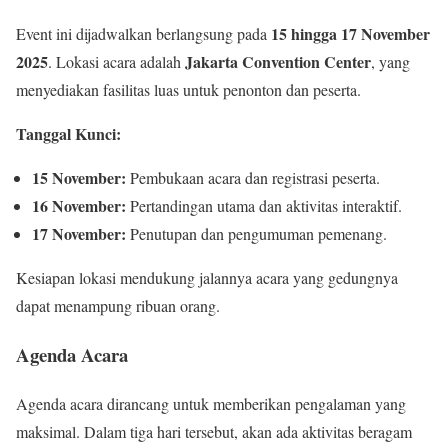
15 hingga 17 November
Event ini dijadwalkan berlangsung pada
2025
Jakarta Convention Center
. Lokasi acara adalah
, yang
menyediakan fasilitas luas untuk penonton dan peserta.
Tanggal Kunci:
15 November:
Pembukaan acara dan registrasi peserta.
16 November:
Pertandingan utama dan aktivitas interaktif.
17 November:
Penutupan dan pengumuman pemenang.
Kesiapan lokasi mendukung jalannya acara yang gedungnya
dapat menampung ribuan orang.
Agenda Acara
Agenda acara dirancang untuk memberikan pengalaman yang
maksimal. Dalam tiga hari tersebut, akan ada aktivitas beragam