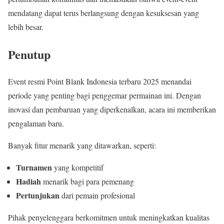
mendatang dapat terus berlangsung dengan kesuksesan yang
lebih besar.
Penutup
Event resmi Point Blank Indonesia terbaru 2025 menandai
periode yang penting bagi penggemar permainan ini. Dengan
inovasi dan pembaruan yang diperkenalkan, acara ini memberikan
pengalaman baru.
Banyak fitur menarik yang ditawarkan, seperti:
Turnamen
yang kompetitif
Hadiah
menarik bagi para pemenang
Pertunjukan
dari pemain profesional
Pihak penyelenggara berkomitmen untuk meningkatkan kualitas