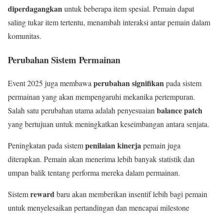
diperdagangkan
untuk beberapa item spesial. Pemain dapat
saling tukar item tertentu, menambah interaksi antar pemain dalam
komunitas.
Perubahan Sistem Permainan
perubahan signifikan
Event 2025 juga membawa
pada sistem
permainan yang akan mempengaruhi mekanika pertempuran.
balance patch
Salah satu perubahan utama adalah penyesuaian
yang bertujuan untuk meningkatkan keseimbangan antara senjata.
penilaian kinerja
Peningkatan pada sistem
pemain juga
diterapkan. Pemain akan menerima lebih banyak statistik dan
umpan balik tentang performa mereka dalam permainan.
reward
Sistem
baru akan memberikan insentif lebih bagi pemain
untuk menyelesaikan pertandingan dan mencapai milestone