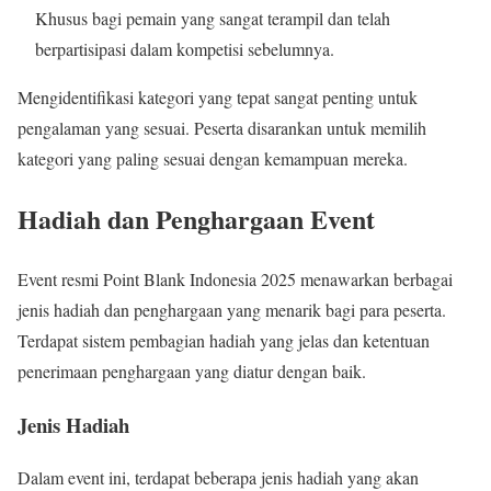
Khusus bagi pemain yang sangat terampil dan telah
berpartisipasi dalam kompetisi sebelumnya.
Mengidentifikasi kategori yang tepat sangat penting untuk
pengalaman yang sesuai. Peserta disarankan untuk memilih
kategori yang paling sesuai dengan kemampuan mereka.
Hadiah dan Penghargaan Event
Event resmi Point Blank Indonesia 2025 menawarkan berbagai
jenis hadiah dan penghargaan yang menarik bagi para peserta.
Terdapat sistem pembagian hadiah yang jelas dan ketentuan
penerimaan penghargaan yang diatur dengan baik.
Jenis Hadiah
Dalam event ini, terdapat beberapa jenis hadiah yang akan