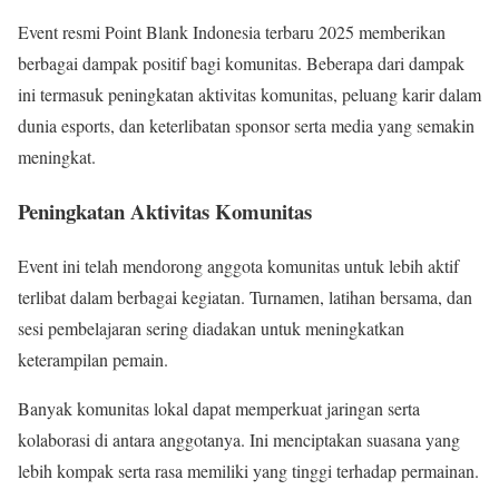
Event resmi Point Blank Indonesia terbaru 2025 memberikan
berbagai dampak positif bagi komunitas. Beberapa dari dampak
ini termasuk peningkatan aktivitas komunitas, peluang karir dalam
dunia esports, dan keterlibatan sponsor serta media yang semakin
meningkat.
Peningkatan Aktivitas Komunitas
Event ini telah mendorong anggota komunitas untuk lebih aktif
terlibat dalam berbagai kegiatan. Turnamen, latihan bersama, dan
sesi pembelajaran sering diadakan untuk meningkatkan
keterampilan pemain.
Banyak komunitas lokal dapat memperkuat jaringan serta
kolaborasi di antara anggotanya. Ini menciptakan suasana yang
lebih kompak serta rasa memiliki yang tinggi terhadap permainan.