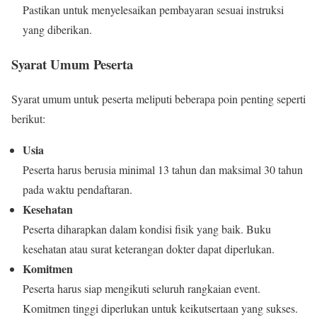
Pastikan untuk menyelesaikan pembayaran sesuai instruksi
yang diberikan.
Syarat Umum Peserta
Syarat umum untuk peserta meliputi beberapa poin penting seperti
berikut:
Usia
Peserta harus berusia minimal 13 tahun dan maksimal 30 tahun
pada waktu pendaftaran.
Kesehatan
Peserta diharapkan dalam kondisi fisik yang baik. Buku
kesehatan atau surat keterangan dokter dapat diperlukan.
Komitmen
Peserta harus siap mengikuti seluruh rangkaian event.
Komitmen tinggi diperlukan untuk keikutsertaan yang sukses.