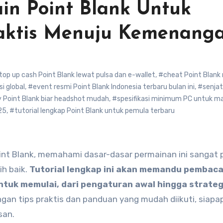
in Point Blank Untuk
aktis Menuju Kemenang
top up cash Point Blank lewat pulsa dan e-wallet
,
#cheat Point Blank n
i global
,
#event resmi Point Blank Indonesia terbaru bulan ini
,
#senjat
y Point Blank biar headshot mudah
,
#spesifikasi minimum PC untuk ma
25
,
#tutorial lengkap Point Blank untuk pemula terbaru
h baik.
Tutorial lengkap ini akan memandu pembac
ntuk memulai, dari pengaturan awal hingga strateg
gan tips praktis dan panduan yang mudah diikuti, siapa
san.