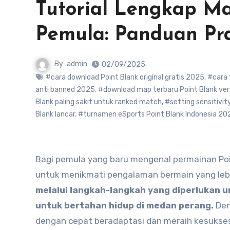
Tutorial Lengkap Ma
Pemula: Panduan Pr
By
admin
02/09/2025
#cara download Point Blank original gratis 2025
,
#cara 
anti banned 2025
,
#download map terbaru Point Blank vers
Blank paling sakit untuk ranked match
,
#setting sensitivit
Blank lancar
,
#turnamen eSports Point Blank Indonesia 20
Bagi pemula yang baru mengenal permainan Point Blank, memahami dasar-dasar permainan ini sangat penting
untuk menikmati pengalaman bermain yang lebi
melalui langkah-langkah yang diperlukan u
untuk bertahan hidup di medan perang.
Den
dengan cepat beradaptasi dan meraih kesukse