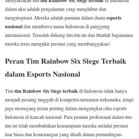
tim Rainbow Six Siege terbaik
Menyaksikan tim-
di Indonesia
dalam aksi adalah pengalaman yang menghibur dan
esports
menginspirasi. Mereka adalah panutan dalam dunia
nasional
dan membawa nama Indonesia di panggung
internasional. Teruslah dukung tim-tim ini dan lihatlah bagaimana
mereka terus mengukir prestasi yang membanggakan!
Peran Tim Rainbow Six Siege Terbaik
dalam Esports Nasional
tim Rainbow Six Siege terbaik
Tim-
di Indonesia tidak hanya
menjadi pesaing tangguh di kompetisi-turnamen terkemuka, tetapi
juga memegang peran penting dalam mengangkat citra esports
Indonesia di kancah nasional. Para pemain profesional dalam tim-
tim ini telah membuktikan kemampuan mereka melalui prestasi
luar biasa dan kemenangan yang diraih dalam pertandingan-