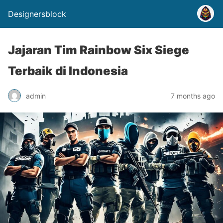
Designersblock
Jajaran Tim Rainbow Six Siege
Terbaik di Indonesia
admin
7 months ago