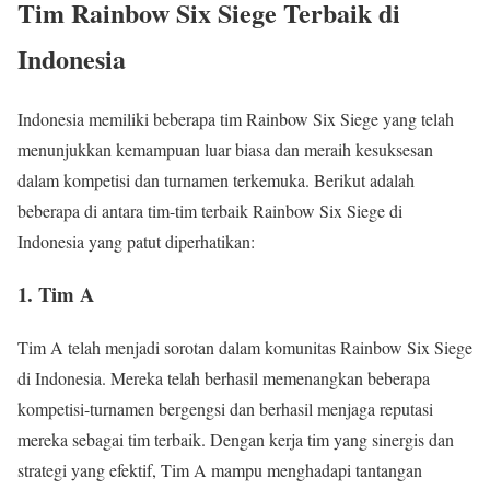
Tim Rainbow Six Siege Terbaik di
Indonesia
Indonesia memiliki beberapa tim Rainbow Six Siege yang telah
menunjukkan kemampuan luar biasa dan meraih kesuksesan
dalam kompetisi dan turnamen terkemuka. Berikut adalah
beberapa di antara tim-tim terbaik Rainbow Six Siege di
Indonesia yang patut diperhatikan:
1. Tim A
Tim A telah menjadi sorotan dalam komunitas Rainbow Six Siege
di Indonesia. Mereka telah berhasil memenangkan beberapa
kompetisi-turnamen bergengsi dan berhasil menjaga reputasi
mereka sebagai tim terbaik. Dengan kerja tim yang sinergis dan
strategi yang efektif, Tim A mampu menghadapi tantangan