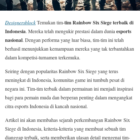
tim Rainbow Six Siege terbaik di
Designersblock
Temukan tim-
Indonesia
esports
. Mereka telah mengukir prestasi dalam dunia
nasional
. Dengan performa yang luar biasa, tim-tim ini telah
berhasil menunjukkan kemampuan mereka yang tak terbantahkan
dalam kompetisi-turnamen terkemuka.
Seiring dengan popularitas Rainbow Six Siege yang terus
meningkat di Indonesia, komunitas game ini tumbuh pesat di
negara ini. Tim-tim terbaik dalam permainan ini menjadi inspirasi
bagi para pemain muda dan berperan penting dalam mengangkat
citra esports Indonesia di kancah nasional.
Artikel ini akan membahas sejarah perkembangan Rainbow Six
Siege di Indonesia, kriteria-kriteria yang membuat sebuah tim
dianggap terbaik, serta memberikan ulasan detail mengenai tim-