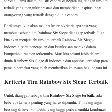
sorotan utama dalam industri esports di negara ini, dengan tim-tim
terbaik yang mengukir prestasi dan memberikan inspirasi bagi
orang-orang yang tertarik dengan dunia esports.
Berikutnya, kita akan melihat kriteria-kriteria apa saja yang
membuat sebuah tim Rainbow Six Siege dianggap terbaik. Juga,
kita akan menjelajahi tim-tim terbaik Rainbow Six Siege di
Indonesia, serta pencapaian dan kesuksesan mereka dalam
kompetisi-turnamen terkemuka. Mari kita selami lebih dalam
dunia Rainbow Six Siege di Indonesia dan apresiasi terhadap para
pemain berbakat yang telah memberikan kejayaan bagi negara ini.
Kriteria Tim Rainbow Six Siege Terbaik
tim Rainbow Six Siege terbaik
Untuk dianggap sebagai
, ada
beberapa kriteria penting yang harus dipenuhi. Tim yang ingin
bersaing di level kompetitif yang tinggi perlu memiliki kombinasi