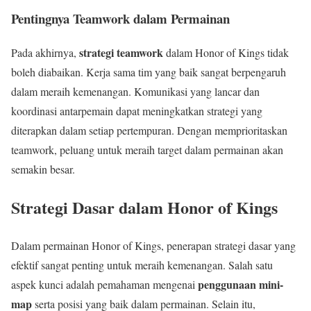
Pentingnya Teamwork dalam Permainan
strategi teamwork
Pada akhirnya,
dalam Honor of Kings tidak
boleh diabaikan. Kerja sama tim yang baik sangat berpengaruh
dalam meraih kemenangan. Komunikasi yang lancar dan
koordinasi antarpemain dapat meningkatkan strategi yang
diterapkan dalam setiap pertempuran. Dengan memprioritaskan
teamwork, peluang untuk meraih target dalam permainan akan
semakin besar.
Strategi Dasar dalam Honor of Kings
Dalam permainan Honor of Kings, penerapan strategi dasar yang
efektif sangat penting untuk meraih kemenangan. Salah satu
penggunaan mini-
aspek kunci adalah pemahaman mengenai
map
serta posisi yang baik dalam permainan. Selain itu,