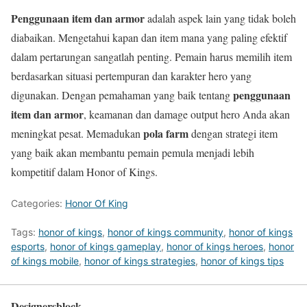
Penggunaan item dan armor
adalah aspek lain yang tidak boleh
diabaikan. Mengetahui kapan dan item mana yang paling efektif
dalam pertarungan sangatlah penting. Pemain harus memilih item
berdasarkan situasi pertempuran dan karakter hero yang
penggunaan
digunakan. Dengan pemahaman yang baik tentang
item dan armor
, keamanan dan damage output hero Anda akan
pola farm
meningkat pesat. Memadukan
dengan strategi item
yang baik akan membantu pemain pemula menjadi lebih
kompetitif dalam Honor of Kings.
Categories:
Honor Of King
Tags:
honor of kings
,
honor of kings community
,
honor of kings
esports
,
honor of kings gameplay
,
honor of kings heroes
,
honor
of kings mobile
,
honor of kings strategies
,
honor of kings tips
Designersblock