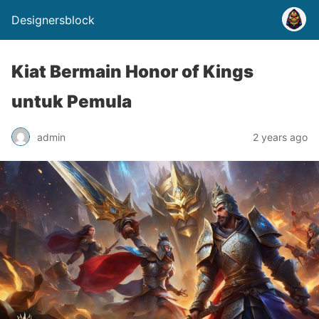
Designersblock
Kiat Bermain Honor of Kings
untuk Pemula
admin
2 years ago