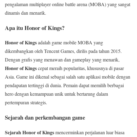
pengalaman multiplayer online battle arena (MOBA) yang sangat
dinamis dan menarik.
Apa itu Honor of Kings?
Honor of Kings
adalah game mobile MOBA yang
dikembangkan oleh Tencent Games, dirilis pada tahun 2015.
Dengan grafis yang menawan dan gameplay yang menarik,
Honor of Kings
cepat meraih popularitas, khususnya di pasar
Asia. Game ini dikenal sebagai salah satu aplikasi mobile dengan
pendapatan tertinggi di dunia. Pemain dapat memilih berbagai
hero dengan kemampuan unik untuk bertarung dalam
pertempuran strategis.
Sejarah dan perkembangan game
Sejarah Honor of Kings
mencerminkan perjalanan luar biasa