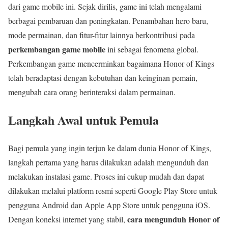
dari game mobile ini. Sejak dirilis, game ini telah mengalami
berbagai pembaruan dan peningkatan. Penambahan hero baru,
mode permainan, dan fitur-fitur lainnya berkontribusi pada
perkembangan game mobile
ini sebagai fenomena global.
Perkembangan game mencerminkan bagaimana Honor of Kings
telah beradaptasi dengan kebutuhan dan keinginan pemain,
mengubah cara orang berinteraksi dalam permainan.
Langkah Awal untuk Pemula
Bagi pemula yang ingin terjun ke dalam dunia Honor of Kings,
langkah pertama yang harus dilakukan adalah mengunduh dan
melakukan instalasi game. Proses ini cukup mudah dan dapat
dilakukan melalui platform resmi seperti Google Play Store untuk
pengguna Android dan Apple App Store untuk pengguna iOS.
cara mengunduh Honor of
Dengan koneksi internet yang stabil,