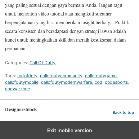
yang paling sesuai dengan gaya bermain Anda. Jangan ragu
untuk menonton video tutorial atau mengikuti streamer
berpengalaman yang bisa memberikan insight berharga. Praktik
secara konsisten dan beradaptasi dengan strategi lawan adalah
kunci untuk meningkatkan skill dan meraih kesuksesan dalam
permainan.
Categories:
Call Of Dutty
Tags:
callofduty
,
callofdutycommunity
,
callofdutygame
,
callofdutymobile
,
callofdutymodernwarfare
,
cod
,
codesports
,
codwarzone
Designersblock
Back to top
Exit mobile version