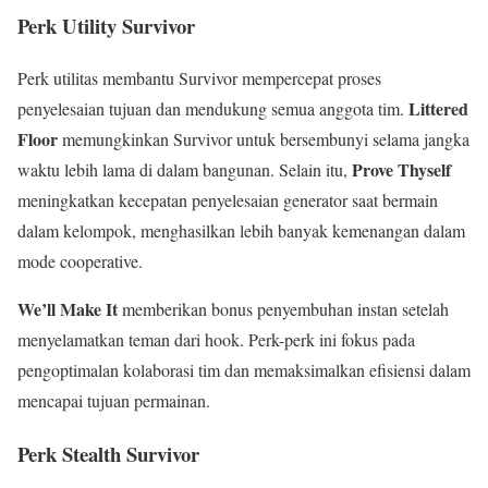
Perk Utility Survivor
Perk utilitas membantu Survivor mempercepat proses
Littered
penyelesaian tujuan dan mendukung semua anggota tim.
Floor
memungkinkan Survivor untuk bersembunyi selama jangka
Prove Thyself
waktu lebih lama di dalam bangunan. Selain itu,
meningkatkan kecepatan penyelesaian generator saat bermain
dalam kelompok, menghasilkan lebih banyak kemenangan dalam
mode cooperative.
We’ll Make It
memberikan bonus penyembuhan instan setelah
menyelamatkan teman dari hook. Perk-perk ini fokus pada
pengoptimalan kolaborasi tim dan memaksimalkan efisiensi dalam
mencapai tujuan permainan.
Perk Stealth Survivor