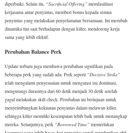
diperbaiki. Selain itu,
“Sacrificial Offering”
memfasilitasi
kerjasama antar penyintas, memberi bonus kepada semua
penyintas yang melakukan penyelamatan bersamaan. Ini merubah
dinamika tim saat berhadapan dengan killer, mendorong kerja
sama yang lebih efektif.
Perubahan Balance Perk
Update terbaru juga membawa perubahan signifikan pada
beberapa perk yang sudah ada. Perk seperti
“Decisive Strike”
telah mengalami penyesuaian untuk mengatasi isu dominasi,
mengurangi durasinya dari 60 detik menjadi 30 detik setelah
gagal melakukan skill check. Perubahan ini bertujuan untuk
menyeimbangkan kekuatan penyintas dalam melawan killer,
sehingga killer memiliki kesempatan lebih baik untuk menangkap
mereka. Selanjutnya, perk
“Borrowed Time”
memerlukan
kooperasi yang lebih besar dari penyintas untuk memberikan efek