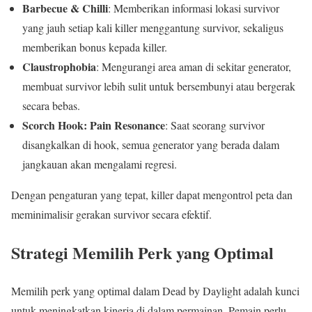
Barbecue & Chilli
: Memberikan informasi lokasi survivor
yang jauh setiap kali killer menggantung survivor, sekaligus
memberikan bonus kepada killer.
Claustrophobia
: Mengurangi area aman di sekitar generator,
membuat survivor lebih sulit untuk bersembunyi atau bergerak
secara bebas.
Scorch Hook: Pain Resonance
: Saat seorang survivor
disangkalkan di hook, semua generator yang berada dalam
jangkauan akan mengalami regresi.
Dengan pengaturan yang tepat, killer dapat mengontrol peta dan
meminimalisir gerakan survivor secara efektif.
Strategi Memilih Perk yang Optimal
Memilih perk yang optimal dalam Dead by Daylight adalah kunci
untuk meningkatkan kinerja di dalam permainan. Pemain perlu