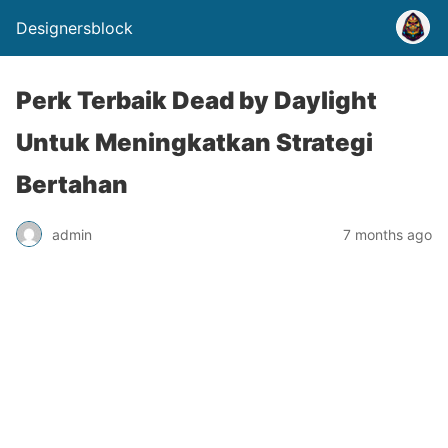
Designersblock
Perk Terbaik Dead by Daylight
Untuk Meningkatkan Strategi
Bertahan
admin
7 months ago