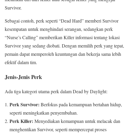
Survivor.
Sebagai contoh, perk seperti “Dead Hard” memberi Survivor
kesempatan untuk menghindari serangan, sedangkan perk
“Nurse’s Calling” memberikan Killer informasi tentang lokasi
Survivor yang sedang diobati. Dengan memilih perk yang tepat,
pemain dapat memperoleh keuntungan dan bekerja sama lebih
efektif dalam tim.
Jenis-Jenis Perk
Ada tiga kategori utama perk dalam Dead by Daylight:
Perk Survivor:
Berfokus pada kemampuan bertahan hidup,
seperti meningkatkan penyembuhan.
Perk Killer:
Menyediakan kemampuan untuk melacak dan
menghentikan Survivor, seperti mempercepat proses