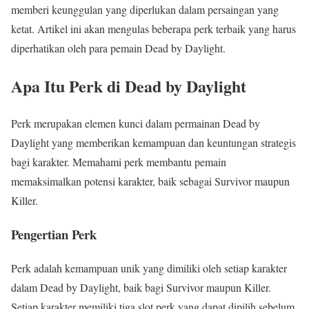
memberi keunggulan yang diperlukan dalam persaingan yang
ketat. Artikel ini akan mengulas beberapa perk terbaik yang harus
diperhatikan oleh para pemain Dead by Daylight.
Apa Itu Perk di Dead by Daylight
Perk merupakan elemen kunci dalam permainan Dead by
Daylight yang memberikan kemampuan dan keuntungan strategis
bagi karakter. Memahami perk membantu pemain
memaksimalkan potensi karakter, baik sebagai Survivor maupun
Killer.
Pengertian Perk
Perk adalah kemampuan unik yang dimiliki oleh setiap karakter
dalam Dead by Daylight, baik bagi Survivor maupun Killer.
Setiap karakter memiliki tiga slot perk yang dapat dipilih sebelum