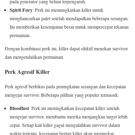
pada generator yang belum terpengaruh.
Spirit Fury
: Perk ini memungkinkan killer untuk
menghancurkan palet setelah mendapatkan beberapa serangan.
Ini memberikan kesempatan besar untuk mempercepat tekanan
permainan.
Dengan kombinasi perk ini, killer dapat efektif menekan survivor
dan mengendalikan permainan.
Perk Agresif Killer
Perk agresif berfokus pada peningkatan serangan dan kecepatan
mengejar survivor. Beberapa pilihan yang populer termasuk:
Bloodlust
: Perk ini meningkatkan kecepatan killer setelah
mengejar survivor, membantu mereka menjangkau target lebih
cepat. Setiap kali killer gagal mengalahkan survivor dalam
waktu tertentu, kecepatan berlari killer akan meningkat.