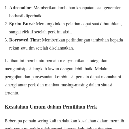
Adrenaline
: Memberikan tambahan kecepatan saat generator
berhasil diperbaiki.
Sprint Burst
: Memungkinkan pelarian cepat saat dibutuhkan,
sangat efektif setelah perk ini aktif.
Borrowed Time
: Memberikan perlindungan tambahan kepada
rekan satu tim setelah diselamatkan.
Latihan ini membantu pemain menyesuaikan strategi dan
mengantisipasi langkah lawan dengan lebih baik. Melalui
pengujian dan penyesuaian kombinasi, pemain dapat memahami
sinergi antar perk dan manfaat masing-masing dalam situasi
tertentu.
Kesalahan Umum dalam Pemilihan Perk
Beberapa pemain sering kali melakukan kesalahan dalam memilih
perk yang mungkin tidak sesuai dengan kebutuhan tim atau