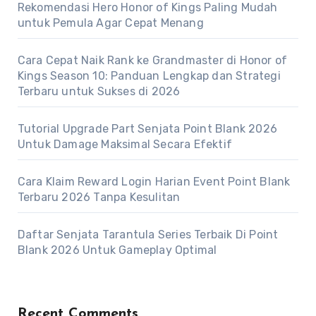
Rekomendasi Hero Honor of Kings Paling Mudah
untuk Pemula Agar Cepat Menang
Cara Cepat Naik Rank ke Grandmaster di Honor of
Kings Season 10: Panduan Lengkap dan Strategi
Terbaru untuk Sukses di 2026
Tutorial Upgrade Part Senjata Point Blank 2026
Untuk Damage Maksimal Secara Efektif
Cara Klaim Reward Login Harian Event Point Blank
Terbaru 2026 Tanpa Kesulitan
Daftar Senjata Tarantula Series Terbaik Di Point
Blank 2026 Untuk Gameplay Optimal
Recent Comments