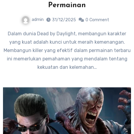
Permainan
admin
31/12/2025
0
Comment
Dalam dunia Dead by Daylight, membangun karakter
yang kuat adalah kunci untuk meraih kemenangan.
Membangun killer yang efektif dalam permainan terbaru
ini memerlukan pemahaman yang mendalam tentang
kekuatan dan kelemahan…