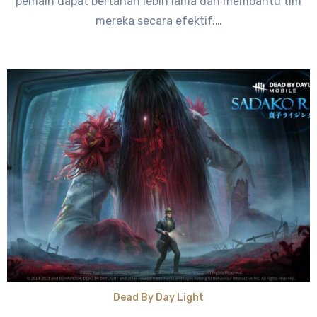
pemain dapat bertahan lebih lama dan membantu tim
mereka secara efektif.…
Dead By Day Light