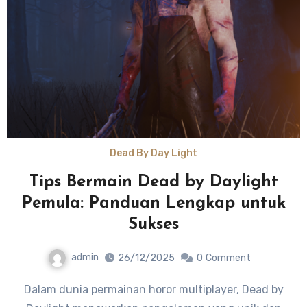
Dead By Day Light
Tips Bermain Dead by Daylight
Pemula: Panduan Lengkap untuk
Sukses
admin
26/12/2025
0
Comment
Dalam dunia permainan horor multiplayer, Dead by