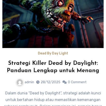
Dead By Day Light
Strategi Killer Dead by Daylight:
Panduan Lengkap untuk Menang
admin
28/12/2025
0
Comment
Dalam dunia “Dead by Daylight”, strategi adalah kunci
untuk bertahan hidup atau memastikan kemenangan