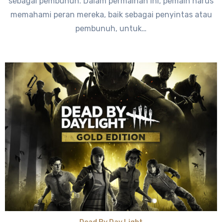
sebagai pembunuh. Dalam permainan ini, pemain harus
memahami peran mereka, baik sebagai penyintas atau
pembunuh, untuk…