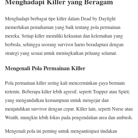
Menghadapi Killer yang Beragam
Menghadapi berbagai tipe killer dalam Dead by Daylight
memerlukan pemahaman yang baik tentang pola permainan
mereka. Setiap killer memiliki kekuatan dan kelemahan yang
berbeda, sehingga seorang survivor harus beradaptasi dengan
strategi yang sesuai untuk meningkatkan peluang selamat.
Mengenali Pola Permainan Killer
Pola permainan killer sering kali mencerminkan gaya bermain
tertentu. Beberapa killer lebih agresif, seperti Trapper atau Spirit,
yang mengandalkan kemampuan untuk mengejar dan
menjatuhkan survivor dengan cepat. Killer lain, seperti Nurse atau
Wraith, mungkin lebih fokus pada pengendalian area dan ambush.
Mengenali pola ini penting untuk mengantisipasi tindakan