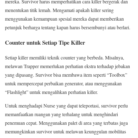
mereka. Survivor harus memperhatikan cara killer bergerak dan
menentukan titik lemah. Mengamati apakah killer sering
menggunakan kemampuan spesial mereka dapat memberikan
petunjuk berharga tentang kapan harus bersembunyi atau berlari.
Counter untuk Setiap Tipe Killer
Setiap killer memiliki teknik counter yang berbeda. Misalnya,
melawan Trapper memerlukan perhatian ekstra terhadap jebakan
yang dipasang. Survivor bisa membawa item seperti “Toolbox”
untuk mempercepat perbaikan generator, atau menggunakan
“Flashlight” untuk mengalihkan perhatian killer.
Untuk menghadapi Nurse yang dapat teleportasi, survivor perlu
memanfaatkan ruangan yang terhalang untuk menghindari
penemuan cepat. Menggunakan palet di area yang terbatas juga
memungkinkan survivor untuk melawan keunggulan mobilitas