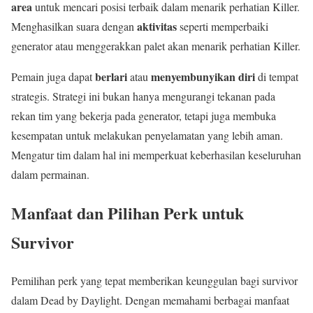
area
untuk mencari posisi terbaik dalam menarik perhatian Killer.
aktivitas
Menghasilkan suara dengan
seperti memperbaiki
generator atau menggerakkan palet akan menarik perhatian Killer.
berlari
menyembunyikan diri
Pemain juga dapat
atau
di tempat
strategis. Strategi ini bukan hanya mengurangi tekanan pada
rekan tim yang bekerja pada generator, tetapi juga membuka
kesempatan untuk melakukan penyelamatan yang lebih aman.
Mengatur tim dalam hal ini memperkuat keberhasilan keseluruhan
dalam permainan.
Manfaat dan Pilihan Perk untuk
Survivor
Pemilihan perk yang tepat memberikan keunggulan bagi survivor
dalam Dead by Daylight. Dengan memahami berbagai manfaat