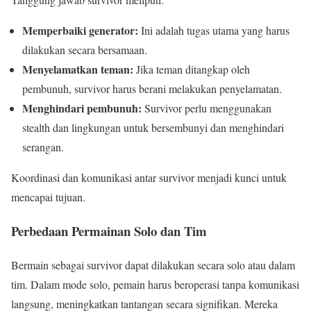
Memperbaiki generator:
Ini adalah tugas utama yang harus
dilakukan secara bersamaan.
Menyelamatkan teman:
Jika teman ditangkap oleh
pembunuh, survivor harus berani melakukan penyelamatan.
Menghindari pembunuh:
Survivor perlu menggunakan
stealth dan lingkungan untuk bersembunyi dan menghindari
serangan.
Koordinasi dan komunikasi antar survivor menjadi kunci untuk
mencapai tujuan.
Perbedaan Permainan Solo dan Tim
Bermain sebagai survivor dapat dilakukan secara solo atau dalam
tim. Dalam mode solo, pemain harus beroperasi tanpa komunikasi
langsung, meningkatkan tantangan secara signifikan. Mereka