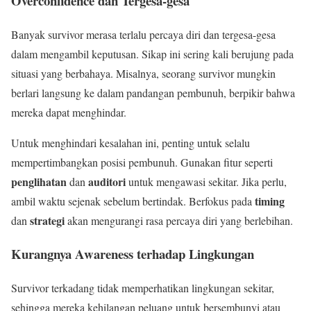
Overconfidence dan Tergesa-gesa
Banyak survivor merasa terlalu percaya diri dan tergesa-gesa
dalam mengambil keputusan. Sikap ini sering kali berujung pada
situasi yang berbahaya. Misalnya, seorang survivor mungkin
berlari langsung ke dalam pandangan pembunuh, berpikir bahwa
mereka dapat menghindar.
Untuk menghindari kesalahan ini, penting untuk selalu
mempertimbangkan posisi pembunuh. Gunakan fitur seperti
penglihatan
auditori
dan
untuk mengawasi sekitar. Jika perlu,
timing
ambil waktu sejenak sebelum bertindak. Berfokus pada
strategi
dan
akan mengurangi rasa percaya diri yang berlebihan.
Kurangnya Awareness terhadap Lingkungan
Survivor terkadang tidak memperhatikan lingkungan sekitar,
sehingga mereka kehilangan peluang untuk bersembunyi atau