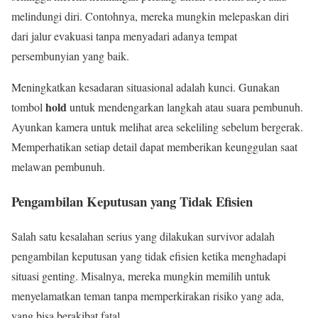
melindungi diri. Contohnya, mereka mungkin melepaskan diri
dari jalur evakuasi tanpa menyadari adanya tempat
persembunyian yang baik.
Meningkatkan kesadaran situasional adalah kunci. Gunakan
hold
tombol
untuk mendengarkan langkah atau suara pembunuh.
Ayunkan kamera untuk melihat area sekeliling sebelum bergerak.
Memperhatikan setiap detail dapat memberikan keunggulan saat
melawan pembunuh.
Pengambilan Keputusan yang Tidak Efisien
Salah satu kesalahan serius yang dilakukan survivor adalah
pengambilan keputusan yang tidak efisien ketika menghadapi
situasi genting. Misalnya, mereka mungkin memilih untuk
menyelamatkan teman tanpa memperkirakan risiko yang ada,
yang bisa berakibat fatal.