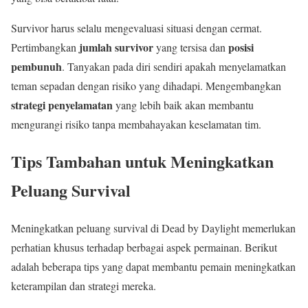
Survivor harus selalu mengevaluasi situasi dengan cermat.
jumlah survivor
posisi
Pertimbangkan
yang tersisa dan
pembunuh
. Tanyakan pada diri sendiri apakah menyelamatkan
teman sepadan dengan risiko yang dihadapi. Mengembangkan
strategi penyelamatan
yang lebih baik akan membantu
mengurangi risiko tanpa membahayakan keselamatan tim.
Tips Tambahan untuk Meningkatkan
Peluang Survival
Meningkatkan peluang survival di Dead by Daylight memerlukan
perhatian khusus terhadap berbagai aspek permainan. Berikut
adalah beberapa tips yang dapat membantu pemain meningkatkan
keterampilan dan strategi mereka.