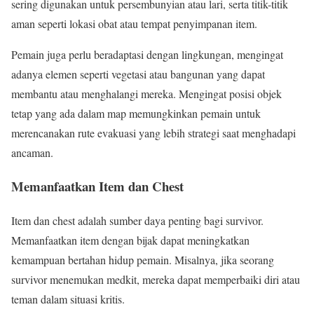
sering digunakan untuk persembunyian atau lari, serta titik-titik
aman seperti lokasi obat atau tempat penyimpanan item.
Pemain juga perlu beradaptasi dengan lingkungan, mengingat
adanya elemen seperti vegetasi atau bangunan yang dapat
membantu atau menghalangi mereka. Mengingat posisi objek
tetap yang ada dalam map memungkinkan pemain untuk
merencanakan rute evakuasi yang lebih strategi saat menghadapi
ancaman.
Memanfaatkan Item dan Chest
Item dan chest adalah sumber daya penting bagi survivor.
Memanfaatkan item dengan bijak dapat meningkatkan
kemampuan bertahan hidup pemain. Misalnya, jika seorang
survivor menemukan medkit, mereka dapat memperbaiki diri atau
teman dalam situasi kritis.