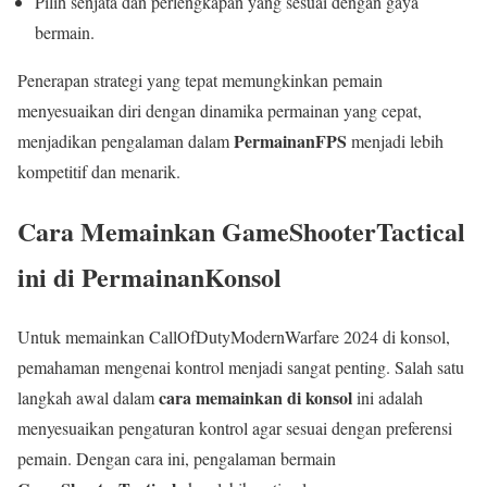
Pilih senjata dan perlengkapan yang sesuai dengan gaya
bermain.
Penerapan strategi yang tepat memungkinkan pemain
menyesuaikan diri dengan dinamika permainan yang cepat,
PermainanFPS
menjadikan pengalaman dalam
menjadi lebih
kompetitif dan menarik.
Cara Memainkan GameShooterTactical
ini di PermainanKonsol
Untuk memainkan CallOfDutyModernWarfare 2024 di konsol,
pemahaman mengenai kontrol menjadi sangat penting. Salah satu
cara memainkan di konsol
langkah awal dalam
ini adalah
menyesuaikan pengaturan kontrol agar sesuai dengan preferensi
pemain. Dengan cara ini, pengalaman bermain