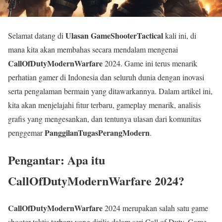
Ulasan GameShooterTactical
Selamat datang di
kali ini, di
mana kita akan membahas secara mendalam mengenai
CallOfDutyModernWarfare
2024. Game ini terus menarik
perhatian gamer di Indonesia dan seluruh dunia dengan inovasi
serta pengalaman bermain yang ditawarkannya. Dalam artikel ini,
kita akan menjelajahi fitur terbaru, gameplay menarik, analisis
grafis yang mengesankan, dan tentunya ulasan dari komunitas
PanggilanTugasPerangModern
penggemar
.
Pengantar: Apa itu
CallOfDutyModernWarfare 2024?
CallOfDutyModernWarfare
2024 merupakan salah satu game
shooter taktis terbaru yang dirilis dalam seri Call of Duty. Game