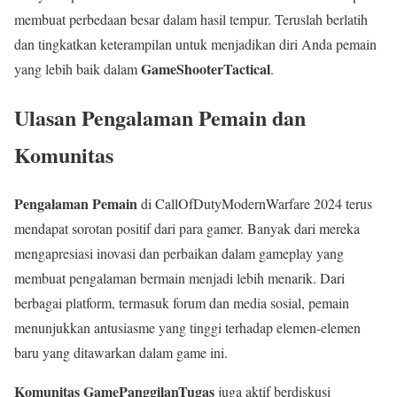
membuat perbedaan besar dalam hasil tempur. Teruslah berlatih
dan tingkatkan keterampilan untuk menjadikan diri Anda pemain
GameShooterTactical
yang lebih baik dalam
.
Ulasan Pengalaman Pemain dan
Komunitas
Pengalaman Pemain
di CallOfDutyModernWarfare 2024 terus
mendapat sorotan positif dari para gamer. Banyak dari mereka
mengapresiasi inovasi dan perbaikan dalam gameplay yang
membuat pengalaman bermain menjadi lebih menarik. Dari
berbagai platform, termasuk forum dan media sosial, pemain
menunjukkan antusiasme yang tinggi terhadap elemen-elemen
baru yang ditawarkan dalam game ini.
Komunitas GamePanggilanTugas
juga aktif berdiskusi