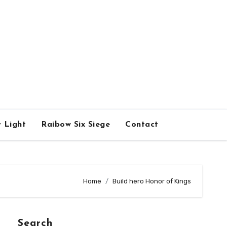
 Light
Raibow Six Siege
Contact
Home
Build hero Honor of Kings
Search