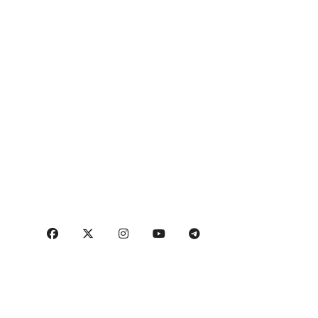
Skip
to
content