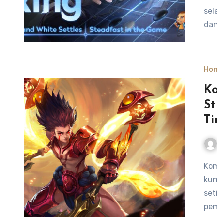
sel
dan
Hon
Ko
St
T
Kombinasi skill dalam game Honor of Kings dapat menjadi
kun
set
pem