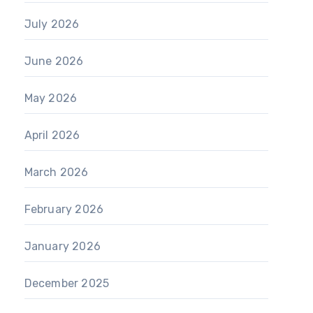
July 2026
June 2026
May 2026
April 2026
March 2026
February 2026
January 2026
December 2025