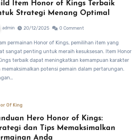
ild Item Honor of Kings Terbaik
tuk Strategi Menang Optimal
admin
20/12/2025
0
Comment
at sangat penting untuk meraih kesuksesan. Item Honor
Kings terbaik dapat meningkatkan kemampuan karakter
 memaksimalkan potensi pemain dalam pertarungan.
ngan…
or Of King
nduan Hero Honor of Kings:
rategi dan Tips Memaksimalkan
ermainan Anda