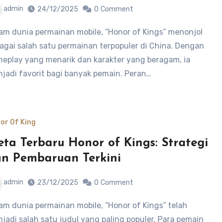
admin
24/12/2025
0
Comment
agai salah satu permainan terpopuler di China. Dengan
eplay yang menarik dan karakter yang beragam, ia
jadi favorit bagi banyak pemain. Peran…
or Of King
ta Terbaru Honor of Kings: Strategi
n Pembaruan Terkini
admin
23/12/2025
0
Comment
jadi salah satu judul yang paling populer. Para pemain