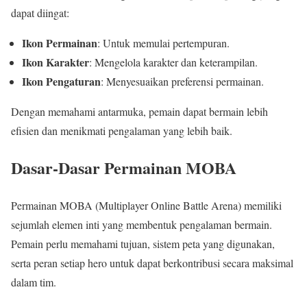
dapat diingat:
Ikon Permainan
: Untuk memulai pertempuran.
Ikon Karakter
: Mengelola karakter dan keterampilan.
Ikon Pengaturan
: Menyesuaikan preferensi permainan.
Dengan memahami antarmuka, pemain dapat bermain lebih
efisien dan menikmati pengalaman yang lebih baik.
Dasar-Dasar Permainan MOBA
Permainan MOBA (Multiplayer Online Battle Arena) memiliki
sejumlah elemen inti yang membentuk pengalaman bermain.
Pemain perlu memahami tujuan, sistem peta yang digunakan,
serta peran setiap hero untuk dapat berkontribusi secara maksimal
dalam tim.