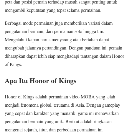
peta dan posisi pemain terhadap musuh sangat penting untuk
mengambil keputusan yang tepat selama permainan.
Berbagai mode permainan juga memberikan variasi dalam
pengalaman bermain, dari permainan solo hingga tim.
Mengetahui kapan harus menyerang atau bertahan dapat
mengubah jalannya pertandingan. Dengan panduan ini, pemain
diharapkan dapat lebih siap menghadapi tantangan dalam Honor
of Kings.
Apa Itu Honor of Kings
Honor of Kings adalah permainan video MOBA yang telah
menjadi fenomena global, terutama di Asia. Dengan gameplay
yang cepat dan karakter yang menarik, game ini menawarkan
pengalaman bermain yang unik. Berikut adalah ringkasan
mengenai sejarah, fitur, dan perbedaan permainan ini