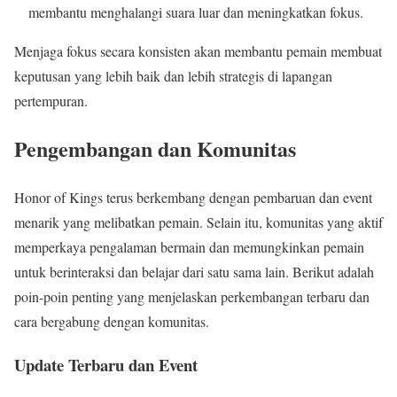
membantu menghalangi suara luar dan meningkatkan fokus.
Menjaga fokus secara konsisten akan membantu pemain membuat
keputusan yang lebih baik dan lebih strategis di lapangan
pertempuran.
Pengembangan dan Komunitas
Honor of Kings terus berkembang dengan pembaruan dan event
menarik yang melibatkan pemain. Selain itu, komunitas yang aktif
memperkaya pengalaman bermain dan memungkinkan pemain
untuk berinteraksi dan belajar dari satu sama lain. Berikut adalah
poin-poin penting yang menjelaskan perkembangan terbaru dan
cara bergabung dengan komunitas.
Update Terbaru dan Event