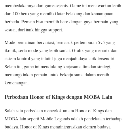
membedakannya dari game sejenis. Game ini menawarkan lebih
dari 100 hero yang memiliki latar belakang dan kemampuan
berbeda. Pemain bisa memilih hero dengan gaya bermain yang
sesuai, dari tank hingga support.
Mode permainan bervariasi, termasuk pertempuran 5v5 yang
ikonik, serta mode yang lebih santai. Grafik yang menarik dan
sistem kontrol yang intuitif juga menjadi daya tarik tersendiri.
Selain itu, game ini mendukung kerjasama tim dan strategi,
memungkinkan pemain untuk bekerja sama dalam meraih
kemenangan.
Perbedaan Honor of Kings dengan MOBA Lain
Salah satu perbedaan mencolok antara Honor of Kings dan
MOBA lain seperti Mobile Legends adalah pendekatan terhadap
budaya. Honor of Kings mengintegrasikan elemen budaya