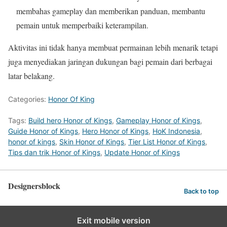
membahas gameplay dan memberikan panduan, membantu
pemain untuk memperbaiki keterampilan.
Aktivitas ini tidak hanya membuat permainan lebih menarik tetapi
juga menyediakan jaringan dukungan bagi pemain dari berbagai
latar belakang.
Categories:
Honor Of King
Tags:
Build hero Honor of Kings
,
Gameplay Honor of Kings
,
Guide Honor of Kings
,
Hero Honor of Kings
,
HoK Indonesia
,
honor of kings
,
Skin Honor of Kings
,
Tier List Honor of Kings
,
Tips dan trik Honor of Kings
,
Update Honor of Kings
Designersblock
Back to top
Exit mobile version