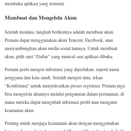
membuka aplikasi yang terinstal.
Membuat dan Mengelola Akun
Setelah instalasi, langkah berikutnya adalah membuat akun.
Pemain dapat menggunakan akun Tencent, Facebook, atau
menyambungkan akun media sosial lainnya. Untuk membuat
akun, pilih opsi “Daftar” yang muncul saat aplikasi dibuka.
Pemain perlu mengisi informasi yang diperlukan, seperti nama
pengguna dan kata sandi. Setelah mengisi data, tekan
“Konfirmasi” untuk menyelesaikan proses registrasi. Pemain juga
bisa mengelola akunnya melalui pengaturan dalam permainan, di
mana mereka dapat mengubah informasi profil atau mengatur
keamanan akun.
Penting untuk menjaga keamanan akun dengan menggunakan