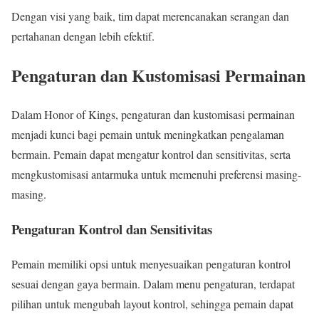
Dengan visi yang baik, tim dapat merencanakan serangan dan
pertahanan dengan lebih efektif.
Pengaturan dan Kustomisasi Permainan
Dalam Honor of Kings, pengaturan dan kustomisasi permainan
menjadi kunci bagi pemain untuk meningkatkan pengalaman
bermain. Pemain dapat mengatur kontrol dan sensitivitas, serta
mengkustomisasi antarmuka untuk memenuhi preferensi masing-
masing.
Pengaturan Kontrol dan Sensitivitas
Pemain memiliki opsi untuk menyesuaikan pengaturan kontrol
sesuai dengan gaya bermain. Dalam menu pengaturan, terdapat
pilihan untuk mengubah layout kontrol, sehingga pemain dapat