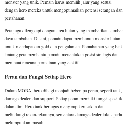
monster yang unik. Pemain harus memilih jalur yang sesuai
dengan hero mereka untuk mengoptimalkan potensi serangan dan
pertahanan.
Peta juga dilengkapi dengan area hutan yang memberikan sumber
daya tambahan. Di sini, pemain dapat membunuh monster hutan
untuk mendapatkan gold dan pengalaman. Pemahaman yang baik
tentang peta membantu pemain menentukan posisi strategis dan
membuat rencana permainan yang efektif.
Peran dan Fungsi Setiap Hero
Dalam MOBA, hero dibagi menjadi beberapa peran, seperti tank,
damage dealer, dan support. Setiap peran memiliki fungsi spesifik
dalam tim. Hero tank bertugas menyerap kerusakan dan
melindungi rekan-rekannya, sementara damage dealer fokus pada
melumpuhkan musuh.