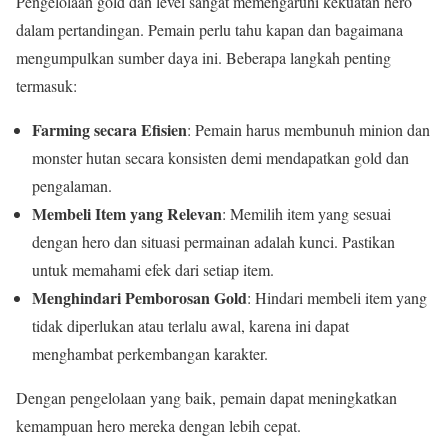
Pengelolaan gold dan level sangat memengaruhi kekuatan hero
dalam pertandingan. Pemain perlu tahu kapan dan bagaimana
mengumpulkan sumber daya ini. Beberapa langkah penting
termasuk:
Farming secara Efisien
: Pemain harus membunuh minion dan
monster hutan secara konsisten demi mendapatkan gold dan
pengalaman.
Membeli Item yang Relevan
: Memilih item yang sesuai
dengan hero dan situasi permainan adalah kunci. Pastikan
untuk memahami efek dari setiap item.
Menghindari Pemborosan Gold
: Hindari membeli item yang
tidak diperlukan atau terlalu awal, karena ini dapat
menghambat perkembangan karakter.
Dengan pengelolaan yang baik, pemain dapat meningkatkan
kemampuan hero mereka dengan lebih cepat.