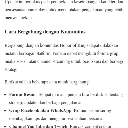
Update ini berfokus pada peningkatan keseimbangan karakter dan
penyesuaian gameplay untuk menciptakan pengalaman yang lebih
menyenangkan.
Cara Bergabung dengan Komunitas
Bergabung dengan komunitas Honor of Kings dapat dilakukan
melalui berbagai platform. Pemain dapat mengikuti forum, grup
media sosial, atau channel streaming untuk berdiskusi dan berbagi
strategi.
Berikut adalah beberapa cara untuk bergabung:
Forum Resmi
: Tempat di mana pemain bisa berdiskusi tentang
strategi, update, dan berbagi pengalaman.
Grup Facebook atau WhatsApp
: Komunitas ini sering
membagikan tips dan mengatur sesi latihan bersama.
Channel YouTube dan Twitch
: Banyak content creator