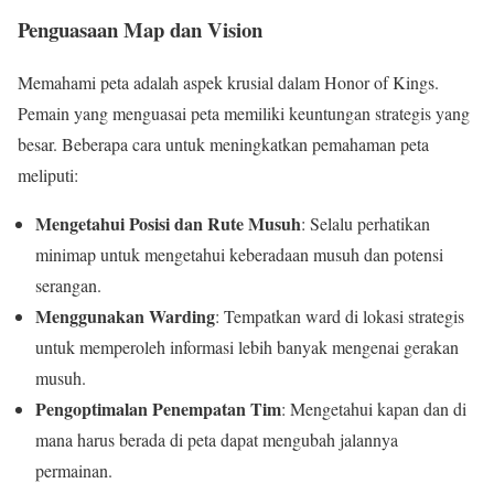
Penguasaan Map dan Vision
Memahami peta adalah aspek krusial dalam Honor of Kings.
Pemain yang menguasai peta memiliki keuntungan strategis yang
besar. Beberapa cara untuk meningkatkan pemahaman peta
meliputi:
Mengetahui Posisi dan Rute Musuh
: Selalu perhatikan
minimap untuk mengetahui keberadaan musuh dan potensi
serangan.
Menggunakan Warding
: Tempatkan ward di lokasi strategis
untuk memperoleh informasi lebih banyak mengenai gerakan
musuh.
Pengoptimalan Penempatan Tim
: Mengetahui kapan dan di
mana harus berada di peta dapat mengubah jalannya
permainan.