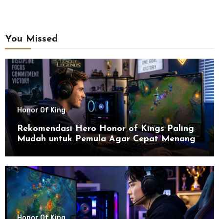
You Missed
Honor Of King
Rekomendasi Hero Honor of Kings Paling
Mudah untuk Pemula Agar Cepat Menang
Honor Of King