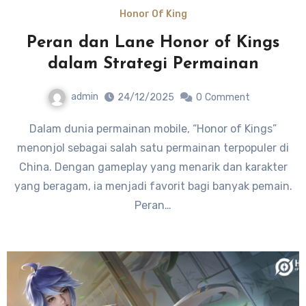
Honor Of King
Peran dan Lane Honor of Kings
dalam Strategi Permainan
admin
24/12/2025
0
Comment
Dalam dunia permainan mobile, “Honor of Kings”
menonjol sebagai salah satu permainan terpopuler di
China. Dengan gameplay yang menarik dan karakter
yang beragam, ia menjadi favorit bagi banyak pemain.
Peran…