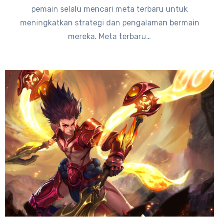
pemain selalu mencari meta terbaru untuk
meningkatkan strategi dan pengalaman bermain
mereka. Meta terbaru…