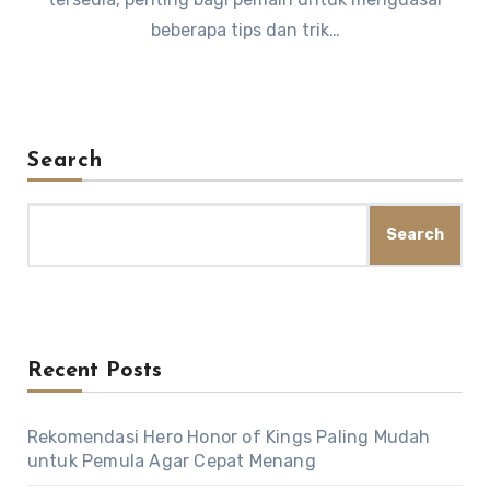
beberapa tips dan trik…
Search
Search
Recent Posts
Rekomendasi Hero Honor of Kings Paling Mudah
untuk Pemula Agar Cepat Menang