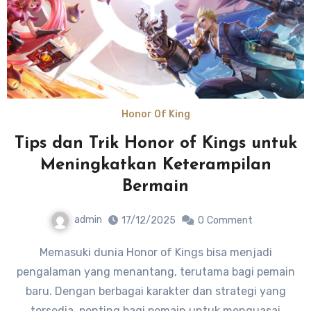
Honor Of King
Tips dan Trik Honor of Kings untuk
Meningkatkan Keterampilan
Bermain
admin
17/12/2025
0
Comment
Memasuki dunia Honor of Kings bisa menjadi
pengalaman yang menantang, terutama bagi pemain
baru. Dengan berbagai karakter dan strategi yang
tersedia, penting bagi pemain untuk menguasai