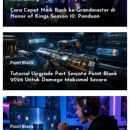
Cara Cepat Naik Rank ke Grandmaster di
Honor of Kings Season 10: Panduan
Lengkap dan Strategi Terbaru untuk Sukses
di 2026
Point Blank
Tutorial Upgrade Part Senjata Point Blank
2026 Untuk Damage Maksimal Secara
Efektif
Point Blank