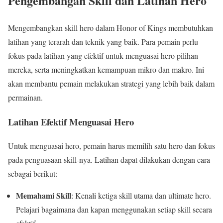
Pengembangan Skill dan Latihan Hero
Mengembangkan skill hero dalam Honor of Kings membutuhkan
latihan yang terarah dan teknik yang baik. Para pemain perlu
fokus pada latihan yang efektif untuk menguasai hero pilihan
mereka, serta meningkatkan kemampuan mikro dan makro. Ini
akan membantu pemain melakukan strategi yang lebih baik dalam
permainan.
Latihan Efektif Menguasai Hero
Untuk menguasai hero, pemain harus memilih satu hero dan fokus
pada penguasaan skill-nya. Latihan dapat dilakukan dengan cara
sebagai berikut:
Memahami Skill
: Kenali ketiga skill utama dan ultimate hero.
Pelajari bagaimana dan kapan menggunakan setiap skill secara