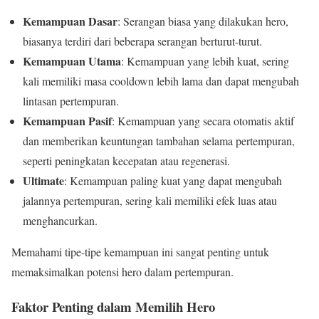
Kemampuan Dasar
: Serangan biasa yang dilakukan hero,
biasanya terdiri dari beberapa serangan berturut-turut.
Kemampuan Utama
: Kemampuan yang lebih kuat, sering
kali memiliki masa cooldown lebih lama dan dapat mengubah
lintasan pertempuran.
Kemampuan Pasif
: Kemampuan yang secara otomatis aktif
dan memberikan keuntungan tambahan selama pertempuran,
seperti peningkatan kecepatan atau regenerasi.
Ultimate
: Kemampuan paling kuat yang dapat mengubah
jalannya pertempuran, sering kali memiliki efek luas atau
menghancurkan.
Memahami tipe-tipe kemampuan ini sangat penting untuk
memaksimalkan potensi hero dalam pertempuran.
Faktor Penting dalam Memilih Hero