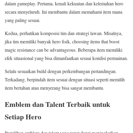
dalam gameplay. Pertama, kenali kekuatan dan kelemahan hero
secara menyeluruh. Ini membantu dalam memahami item mana
yang paling sesuai.
Kedua, perhatikan komposisi tim dan strategi lawan. Misalnya,
jika tim memiliki banyak hero fisik, choosing items that boost
magic resistance can be advantageous. Beberapa item memiliki
efek situasional yang bisa dimanfaatkan sesuai kondisi permainan.
Selalu sesuaikan build dengan perkembangan pertandingan.
Terkadang, berpindah item sesuai dengan situasi seperti memilih
item bertahan atau menyerang bisa sangat membantu.
Emblem dan Talent Terbaik untuk
Setiap Hero
Pemilihan emblem dan talent yang tepat dapat meningkatkan