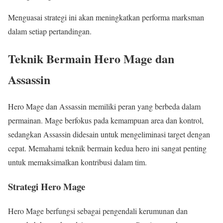
Menguasai strategi ini akan meningkatkan performa marksman
dalam setiap pertandingan.
Teknik Bermain Hero Mage dan
Assassin
Hero Mage dan Assassin memiliki peran yang berbeda dalam
permainan. Mage berfokus pada kemampuan area dan kontrol,
sedangkan Assassin didesain untuk mengeliminasi target dengan
cepat. Memahami teknik bermain kedua hero ini sangat penting
untuk memaksimalkan kontribusi dalam tim.
Strategi Hero Mage
Hero Mage berfungsi sebagai pengendali kerumunan dan