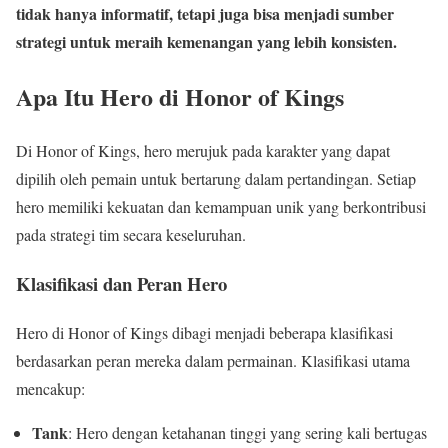
tidak hanya informatif, tetapi juga bisa menjadi sumber
strategi untuk meraih kemenangan yang lebih konsisten.
Apa Itu Hero di Honor of Kings
Di Honor of Kings, hero merujuk pada karakter yang dapat
dipilih oleh pemain untuk bertarung dalam pertandingan. Setiap
hero memiliki kekuatan dan kemampuan unik yang berkontribusi
pada strategi tim secara keseluruhan.
Klasifikasi dan Peran Hero
Hero di Honor of Kings dibagi menjadi beberapa klasifikasi
berdasarkan peran mereka dalam permainan. Klasifikasi utama
mencakup:
Tank
: Hero dengan ketahanan tinggi yang sering kali bertugas