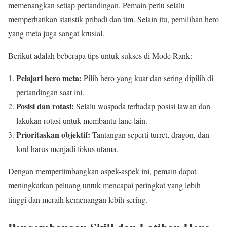
memenangkan setiap pertandingan. Pemain perlu selalu
memperhatikan statistik pribadi dan tim. Selain itu, pemilihan hero
yang meta juga sangat krusial.
Berikut adalah beberapa tips untuk sukses di Mode Rank:
Pelajari hero meta:
Pilih hero yang kuat dan sering dipilih di
pertandingan saat ini.
Posisi dan rotasi:
Selalu waspada terhadap posisi lawan dan
lakukan rotasi untuk membantu lane lain.
Prioritaskan objektif:
Tantangan seperti turret, dragon, dan
lord harus menjadi fokus utama.
Dengan mempertimbangkan aspek-aspek ini, pemain dapat
meningkatkan peluang untuk mencapai peringkat yang lebih
tinggi dan meraih kemenangan lebih sering.