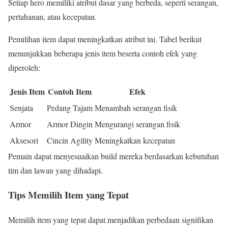
Setiap hero memiliki atribut dasar yang berbeda, seperti serangan,
pertahanan, atau kecepatan.
Pemilihan item dapat meningkatkan atribut ini. Tabel berikut
menunjukkan beberapa jenis item beserta contoh efek yang
diperoleh:
Jenis Item
Contoh Item
Efek
Senjata
Pedang Tajam
Menambah serangan fisik
Armor
Armor Dingin
Mengurangi serangan fisik
Aksesori
Cincin Agility
Meningkatkan kecepatan
Pemain dapat menyesuaikan build mereka berdasarkan kebutuhan
tim dan lawan yang dihadapi.
Tips Memilih Item yang Tepat
Memilih item yang tepat dapat menjadikan perbedaan signifikan