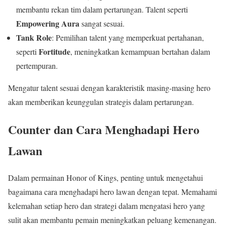
membantu rekan tim dalam pertarungan. Talent seperti
Empowering Aura
sangat sesuai.
Tank Role
: Pemilihan talent yang memperkuat pertahanan,
Fortitude
seperti
, meningkatkan kemampuan bertahan dalam
pertempuran.
Mengatur talent sesuai dengan karakteristik masing-masing hero
akan memberikan keunggulan strategis dalam pertarungan.
Counter dan Cara Menghadapi Hero
Lawan
Dalam permainan Honor of Kings, penting untuk mengetahui
bagaimana cara menghadapi hero lawan dengan tepat. Memahami
kelemahan setiap hero dan strategi dalam mengatasi hero yang
sulit akan membantu pemain meningkatkan peluang kemenangan.