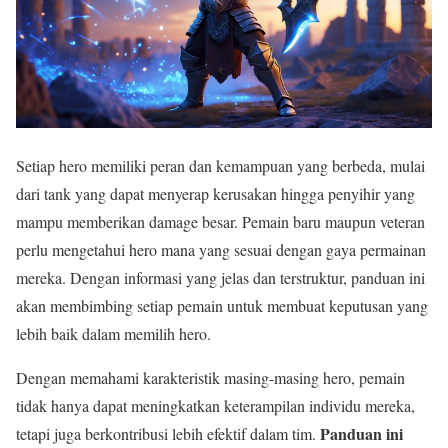
Setiap hero memiliki peran dan kemampuan yang berbeda, mulai
dari tank yang dapat menyerap kerusakan hingga penyihir yang
mampu memberikan damage besar. Pemain baru maupun veteran
perlu mengetahui hero mana yang sesuai dengan gaya permainan
mereka. Dengan informasi yang jelas dan terstruktur, panduan ini
akan membimbing setiap pemain untuk membuat keputusan yang
lebih baik dalam memilih hero.
Dengan memahami karakteristik masing-masing hero, pemain
tidak hanya dapat meningkatkan keterampilan individu mereka,
Panduan ini
tetapi juga berkontribusi lebih efektif dalam tim.