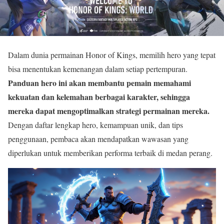
Dalam dunia permainan Honor of Kings, memilih hero yang tepat
bisa menentukan kemenangan dalam setiap pertempuran.
Panduan hero ini akan membantu pemain memahami
kekuatan dan kelemahan berbagai karakter, sehingga
mereka dapat mengoptimalkan strategi permainan mereka.
Dengan daftar lengkap hero, kemampuan unik, dan tips
penggunaan, pembaca akan mendapatkan wawasan yang
diperlukan untuk memberikan performa terbaik di medan perang.