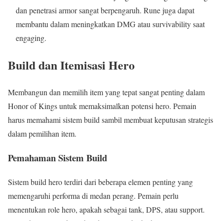
dan penetrasi armor sangat berpengaruh. Rune juga dapat
membantu dalam meningkatkan DMG atau survivability saat
engaging.
Build dan Itemisasi Hero
Membangun dan memilih item yang tepat sangat penting dalam
Honor of Kings untuk memaksimalkan potensi hero. Pemain
harus memahami sistem build sambil membuat keputusan strategis
dalam pemilihan item.
Pemahaman Sistem Build
Sistem build hero terdiri dari beberapa elemen penting yang
memengaruhi performa di medan perang. Pemain perlu
menentukan role hero, apakah sebagai tank, DPS, atau support.