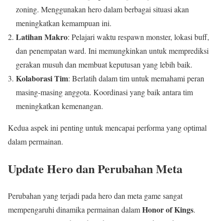
zoning. Menggunakan hero dalam berbagai situasi akan
meningkatkan kemampuan ini.
Latihan Makro
: Pelajari waktu respawn monster, lokasi buff,
dan penempatan ward. Ini memungkinkan untuk memprediksi
gerakan musuh dan membuat keputusan yang lebih baik.
Kolaborasi Tim
: Berlatih dalam tim untuk memahami peran
masing-masing anggota. Koordinasi yang baik antara tim
meningkatkan kemenangan.
Kedua aspek ini penting untuk mencapai performa yang optimal
dalam permainan.
Update Hero dan Perubahan Meta
Perubahan yang terjadi pada hero dan meta game sangat
Honor of Kings
mempengaruhi dinamika permainan dalam
.