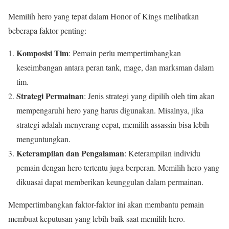
Memilih hero yang tepat dalam Honor of Kings melibatkan
beberapa faktor penting:
Komposisi Tim
: Pemain perlu mempertimbangkan
keseimbangan antara peran tank, mage, dan marksman dalam
tim.
Strategi Permainan
: Jenis strategi yang dipilih oleh tim akan
mempengaruhi hero yang harus digunakan. Misalnya, jika
strategi adalah menyerang cepat, memilih assassin bisa lebih
menguntungkan.
Keterampilan dan Pengalaman
: Keterampilan individu
pemain dengan hero tertentu juga berperan. Memilih hero yang
dikuasai dapat memberikan keunggulan dalam permainan.
Mempertimbangkan faktor-faktor ini akan membantu pemain
membuat keputusan yang lebih baik saat memilih hero.