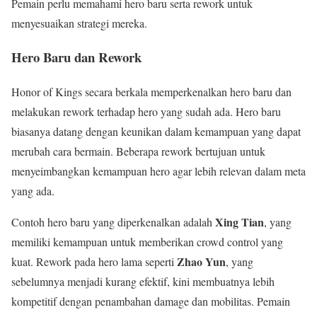
Pemain perlu memahami hero baru serta rework untuk
menyesuaikan strategi mereka.
Hero Baru dan Rework
Honor of Kings secara berkala memperkenalkan hero baru dan
melakukan rework terhadap hero yang sudah ada. Hero baru
biasanya datang dengan keunikan dalam kemampuan yang dapat
merubah cara bermain. Beberapa rework bertujuan untuk
menyeimbangkan kemampuan hero agar lebih relevan dalam meta
yang ada.
Xing Tian
Contoh hero baru yang diperkenalkan adalah
, yang
memiliki kemampuan untuk memberikan crowd control yang
Zhao Yun
kuat. Rework pada hero lama seperti
, yang
sebelumnya menjadi kurang efektif, kini membuatnya lebih
kompetitif dengan penambahan damage dan mobilitas. Pemain