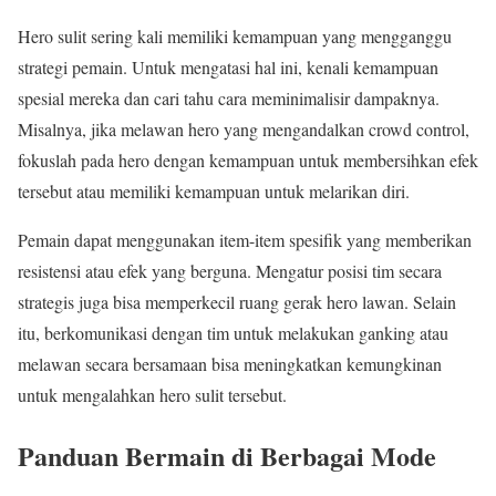
Hero sulit sering kali memiliki kemampuan yang mengganggu
strategi pemain. Untuk mengatasi hal ini, kenali kemampuan
spesial mereka dan cari tahu cara meminimalisir dampaknya.
Misalnya, jika melawan hero yang mengandalkan crowd control,
fokuslah pada hero dengan kemampuan untuk membersihkan efek
tersebut atau memiliki kemampuan untuk melarikan diri.
Pemain dapat menggunakan item-item spesifik yang memberikan
resistensi atau efek yang berguna. Mengatur posisi tim secara
strategis juga bisa memperkecil ruang gerak hero lawan. Selain
itu, berkomunikasi dengan tim untuk melakukan ganking atau
melawan secara bersamaan bisa meningkatkan kemungkinan
untuk mengalahkan hero sulit tersebut.
Panduan Bermain di Berbagai Mode