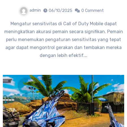
admin
06/10/2025
0
Comment
Mengatur sensitivitas di Call of Duty Mobile dapat
meningkatkan akurasi pemain secara signifikan. Pemain
perlu menemukan pengaturan sensitivitas yang tepat
agar dapat mengontrol gerakan dan tembakan mereka
dengan lebih efektif.…