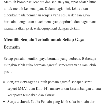
Memilih kombinasi loadout dan senjata yang tepat adalah kunci
untuk meraih kemenangan. Dalam bagian ini, fokus akan
diberikan pada pemilihan senjata yang sesuai dengan gaya
bermain, pengaturan attachments yang optimal, dan bagaimana
memanfaatkan perk serta equipment dengan efektif.
Memilih Senjata Terbaik untuk Setiap Gaya
Bermain
Setiap pemain memiliki gaya bermain yang berbeda. Beberapa
mungkin lebih suka bermain agresif, sementara yang lain lebih
pasif.
Senjata Serangan:
Untuk pemain agresif, senapan serbu
seperti M4A1 atau Kilo 141 menawarkan keseimbangan antara
kecepatan tembakan dan akurasi.
Senjata Jarak Jauh:
Pemain yang lebih suka bermain dari