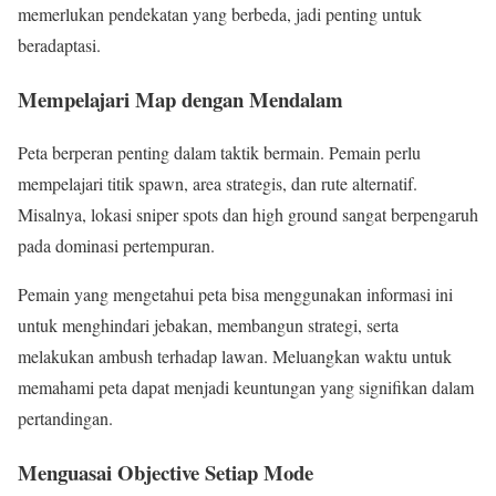
memerlukan pendekatan yang berbeda, jadi penting untuk
beradaptasi.
Mempelajari Map dengan Mendalam
Peta berperan penting dalam taktik bermain. Pemain perlu
mempelajari titik spawn, area strategis, dan rute alternatif.
Misalnya, lokasi sniper spots dan high ground sangat berpengaruh
pada dominasi pertempuran.
Pemain yang mengetahui peta bisa menggunakan informasi ini
untuk menghindari jebakan, membangun strategi, serta
melakukan ambush terhadap lawan. Meluangkan waktu untuk
memahami peta dapat menjadi keuntungan yang signifikan dalam
pertandingan.
Menguasai Objective Setiap Mode