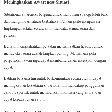
Meningkatkan Awareness Situasi
Situational awareness berguna untuk menyusun strategi lebih baik
dan menghindari situasi berbahaya. Pemain perlu mengawasi
lingkungan sekitar secara aktif, mencatat semua suara dan
gerakan.
Berlatih memperhatikan peta dan memanfaatkan headset untuk
mendeteksi suara adalah langkah penting. Memahami pola
pergerakan lawan juga dapat membantu dalam merespon dengan
cepat.
Latihan bersama tim untuk berkomunikasi secara efektif dapat
meningkatkan kesadaran situasional. Ini mencakup penggunaan
callouts spesifik untuk memberikan informasi yang akurat dan
cepat kepada rekan satu tim.