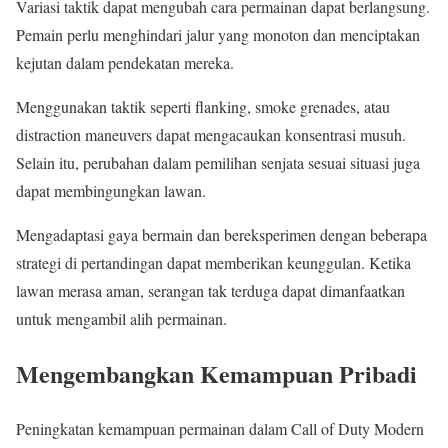
Variasi taktik dapat mengubah cara permainan dapat berlangsung.
Pemain perlu menghindari jalur yang monoton dan menciptakan
kejutan dalam pendekatan mereka.
Menggunakan taktik seperti flanking, smoke grenades, atau
distraction maneuvers dapat mengacaukan konsentrasi musuh.
Selain itu, perubahan dalam pemilihan senjata sesuai situasi juga
dapat membingungkan lawan.
Mengadaptasi gaya bermain dan bereksperimen dengan beberapa
strategi di pertandingan dapat memberikan keunggulan. Ketika
lawan merasa aman, serangan tak terduga dapat dimanfaatkan
untuk mengambil alih permainan.
Mengembangkan Kemampuan Pribadi
Peningkatan kemampuan permainan dalam Call of Duty Modern