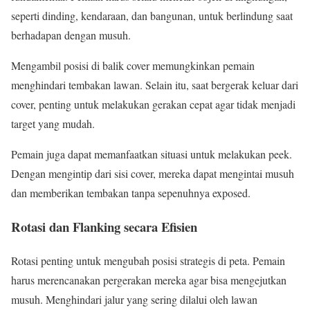
seperti dinding, kendaraan, dan bangunan, untuk berlindung saat
berhadapan dengan musuh.
Mengambil posisi di balik cover memungkinkan pemain
menghindari tembakan lawan. Selain itu, saat bergerak keluar dari
cover, penting untuk melakukan gerakan cepat agar tidak menjadi
target yang mudah.
Pemain juga dapat memanfaatkan situasi untuk melakukan peek.
Dengan mengintip dari sisi cover, mereka dapat mengintai musuh
dan memberikan tembakan tanpa sepenuhnya exposed.
Rotasi dan Flanking secara Efisien
Rotasi penting untuk mengubah posisi strategis di peta. Pemain
harus merencanakan pergerakan mereka agar bisa mengejutkan
musuh. Menghindari jalur yang sering dilalui oleh lawan