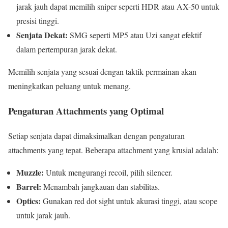
jarak jauh dapat memilih sniper seperti HDR atau AX-50 untuk
presisi tinggi.
Senjata Dekat:
SMG seperti MP5 atau Uzi sangat efektif
dalam pertempuran jarak dekat.
Memilih senjata yang sesuai dengan taktik permainan akan
meningkatkan peluang untuk menang.
Pengaturan Attachments yang Optimal
Setiap senjata dapat dimaksimalkan dengan pengaturan
attachments yang tepat. Beberapa attachment yang krusial adalah:
Muzzle:
Untuk mengurangi recoil, pilih silencer.
Barrel:
Menambah jangkauan dan stabilitas.
Optics:
Gunakan red dot sight untuk akurasi tinggi, atau scope
untuk jarak jauh.