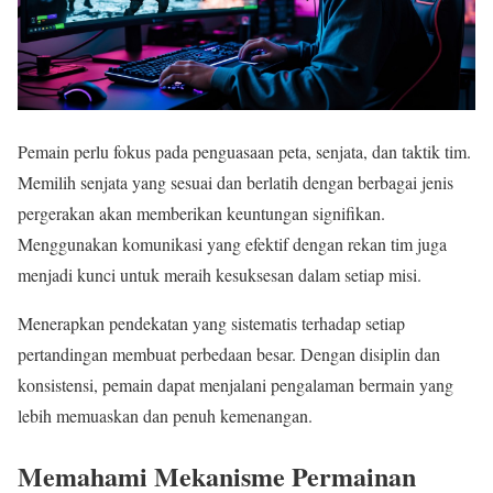
Pemain perlu fokus pada penguasaan peta, senjata, dan taktik tim.
Memilih senjata yang sesuai dan berlatih dengan berbagai jenis
pergerakan akan memberikan keuntungan signifikan.
Menggunakan komunikasi yang efektif dengan rekan tim juga
menjadi kunci untuk meraih kesuksesan dalam setiap misi.
Menerapkan pendekatan yang sistematis terhadap setiap
pertandingan membuat perbedaan besar. Dengan disiplin dan
konsistensi, pemain dapat menjalani pengalaman bermain yang
lebih memuaskan dan penuh kemenangan.
Memahami Mekanisme Permainan