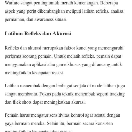
Warfare sangat penting untuk meraih kemenangan. Beberapa
aspek yang perlu dikembangkan meliputi latihan refleks, analisa
permainan, dan awareness situasi.
Latihan Refleks dan Akurasi
Refleks dan akurasi merupakan faktor kunci yang memengaruhi
performa seorang pemain. Untuk melatih refleks, pemain dapat
menggunakan aplikasi atau game khusus yang dirancang untuk
meningkatkan kecepatan reaksi.
Latihan menembak dengan berbagai senjata di mode latihan juga
sangat membantu. Fokus pada teknik menembak seperti tracking
dan flick shots dapat meningkatkan akurasi.
Pemain harus mengatur sensitivitas kontrol agar sesuai dengan
gaya bermain mereka. Selain itu, bermain secara konsisten
meningkatkan kecepatan dan presisi.