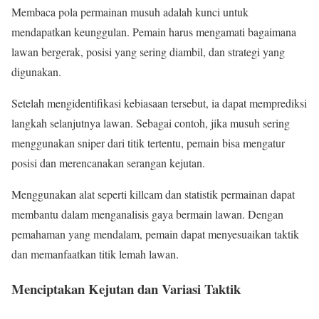
Membaca pola permainan musuh adalah kunci untuk
mendapatkan keunggulan. Pemain harus mengamati bagaimana
lawan bergerak, posisi yang sering diambil, dan strategi yang
digunakan.
Setelah mengidentifikasi kebiasaan tersebut, ia dapat memprediksi
langkah selanjutnya lawan. Sebagai contoh, jika musuh sering
menggunakan sniper dari titik tertentu, pemain bisa mengatur
posisi dan merencanakan serangan kejutan.
Menggunakan alat seperti killcam dan statistik permainan dapat
membantu dalam menganalisis gaya bermain lawan. Dengan
pemahaman yang mendalam, pemain dapat menyesuaikan taktik
dan memanfaatkan titik lemah lawan.
Menciptakan Kejutan dan Variasi Taktik