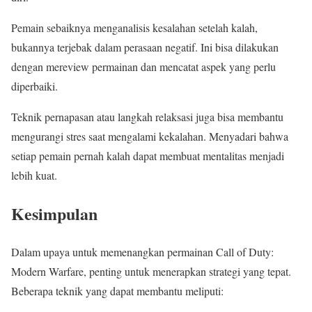
Pemain sebaiknya menganalisis kesalahan setelah kalah,
bukannya terjebak dalam perasaan negatif. Ini bisa dilakukan
dengan mereview permainan dan mencatat aspek yang perlu
diperbaiki.
Teknik pernapasan atau langkah relaksasi juga bisa membantu
mengurangi stres saat mengalami kekalahan. Menyadari bahwa
setiap pemain pernah kalah dapat membuat mentalitas menjadi
lebih kuat.
Kesimpulan
Dalam upaya untuk memenangkan permainan Call of Duty:
Modern Warfare, penting untuk menerapkan strategi yang tepat.
Beberapa teknik yang dapat membantu meliputi: