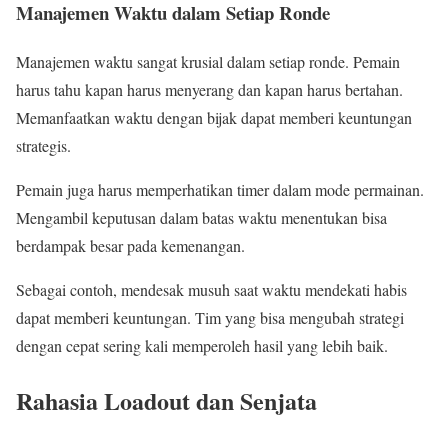
Manajemen Waktu dalam Setiap Ronde
Manajemen waktu sangat krusial dalam setiap ronde. Pemain
harus tahu kapan harus menyerang dan kapan harus bertahan.
Memanfaatkan waktu dengan bijak dapat memberi keuntungan
strategis.
Pemain juga harus memperhatikan timer dalam mode permainan.
Mengambil keputusan dalam batas waktu menentukan bisa
berdampak besar pada kemenangan.
Sebagai contoh, mendesak musuh saat waktu mendekati habis
dapat memberi keuntungan. Tim yang bisa mengubah strategi
dengan cepat sering kali memperoleh hasil yang lebih baik.
Rahasia Loadout dan Senjata