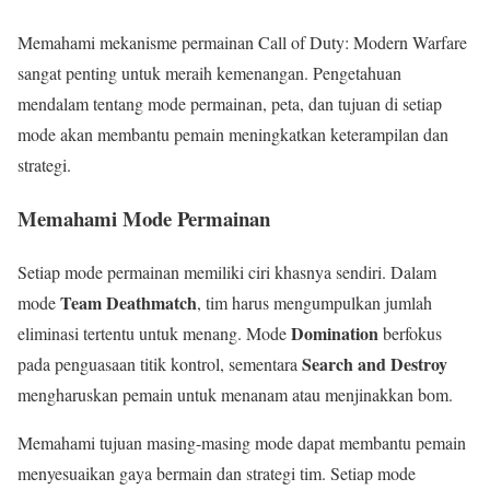
Memahami mekanisme permainan Call of Duty: Modern Warfare
sangat penting untuk meraih kemenangan. Pengetahuan
mendalam tentang mode permainan, peta, dan tujuan di setiap
mode akan membantu pemain meningkatkan keterampilan dan
strategi.
Memahami Mode Permainan
Setiap mode permainan memiliki ciri khasnya sendiri. Dalam
Team Deathmatch
mode
, tim harus mengumpulkan jumlah
Domination
eliminasi tertentu untuk menang. Mode
berfokus
Search and Destroy
pada penguasaan titik kontrol, sementara
mengharuskan pemain untuk menanam atau menjinakkan bom.
Memahami tujuan masing-masing mode dapat membantu pemain
menyesuaikan gaya bermain dan strategi tim. Setiap mode