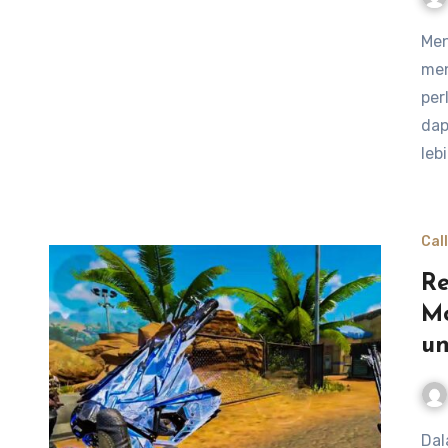
Mengatur sensitivitas di Call of Duty Mobile dapat
men
per
dap
leb
Cal
Re
Mo
un
Dalam dunia Call of Duty Modern Warfare, pemilihan