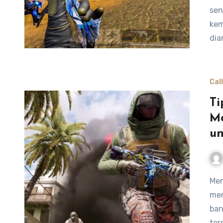
sen
kem
dia
Cal
Ti
Mo
un
Menaikkan peringkat di Call of Duty Mobile tanpa
men
ban
ter