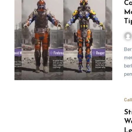
Ca
Mo
Ti
Bermain Call of Duty Mobile bisa menjadi pengalaman yang
men
ber
pem
Cal
St
Wa
L