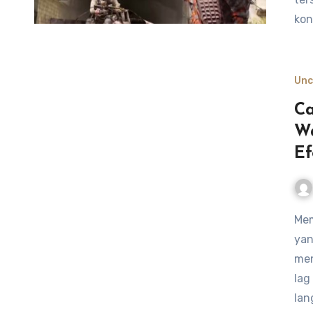
kon
Unc
Ca
Wa
Ef
Memastikan pengalaman bermain Call of Duty: Warzone
yan
men
lag
lan