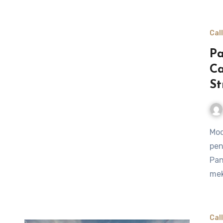
Cal
P
Ca
St
Mode zombie di Call of Duty Black Ops menawarkan
pen
Pan
mek
Cal