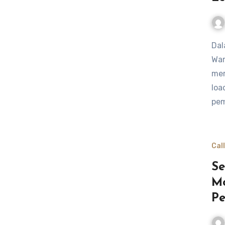
Dalam dunia yang terus berkembang dari Call of Duty
War
mer
loa
pe
Cal
Se
Mo
Pe