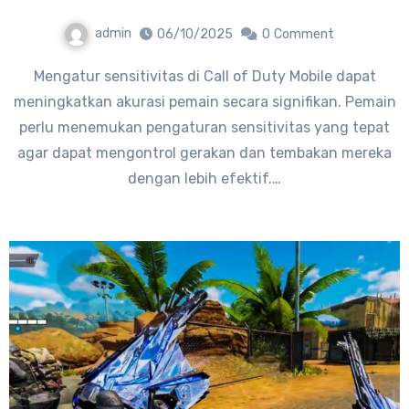
admin
06/10/2025
0
Comment
Mengatur sensitivitas di Call of Duty Mobile dapat
meningkatkan akurasi pemain secara signifikan. Pemain
perlu menemukan pengaturan sensitivitas yang tepat
agar dapat mengontrol gerakan dan tembakan mereka
dengan lebih efektif.…