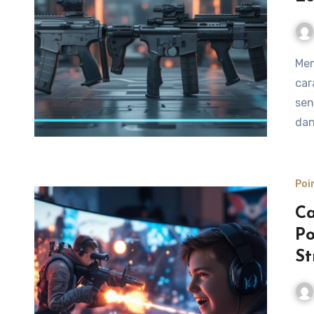
Memilih senjata yang tepat di Point Blank dapat mengubah
car
sen
dan
Poi
Ca
Po
St