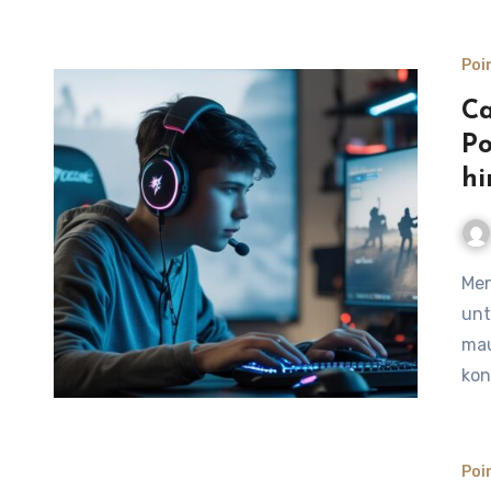
Poi
Ca
Po
hi
Meningkatkan akurasi aim di Point Blank 2026 adalah kunci
unt
mau
kon
Poi