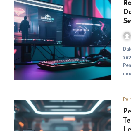
Ra
Da
Se
Dalam dunia Point Blank, mode Bomb Mission adalah salah
sat
Pem
mod
Poi
Pe
Te
Le