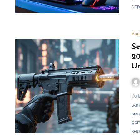
cep
Poi
Se
2
U
Dalam dunia Point Blank 2026, memilih senjata yang tepat
san
sen
per
ke