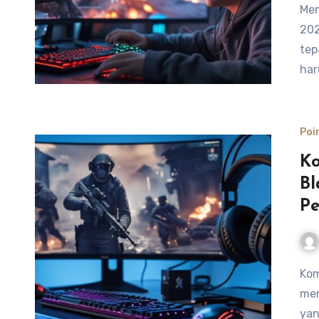
Mendapatkan poin dan EXP dengan cepat di Point Blank
202
tep
har
Poi
Ko
Bl
Pe
Kombinasi Equipment yang tepat sangat penting untuk
men
yan