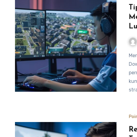
Ti
M
Lu
Menguasai peta di game Point Blank, terutama di
Dow
per
kun
str
Poi
Re