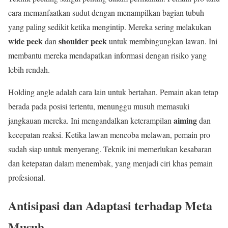
cara memanfaatkan sudut dengan menampilkan bagian tubuh
yang paling sedikit ketika mengintip. Mereka sering melakukan
wide peek
shoulder peek
dan
untuk membingungkan lawan. Ini
membantu mereka mendapatkan informasi dengan risiko yang
lebih rendah.
Holding angle adalah cara lain untuk bertahan. Pemain akan tetap
berada pada posisi tertentu, menunggu musuh memasuki
aiming
jangkauan mereka. Ini mengandalkan keterampilan
dan
kecepatan reaksi. Ketika lawan mencoba melawan, pemain pro
sudah siap untuk menyerang. Teknik ini memerlukan kesabaran
dan ketepatan dalam menembak, yang menjadi ciri khas pemain
profesional.
Antisipasi dan Adaptasi terhadap Meta
Musuh