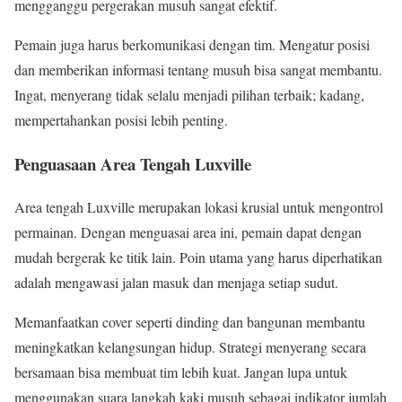
mengganggu pergerakan musuh sangat efektif.
Pemain juga harus berkomunikasi dengan tim. Mengatur posisi
dan memberikan informasi tentang musuh bisa sangat membantu.
Ingat, menyerang tidak selalu menjadi pilihan terbaik; kadang,
mempertahankan posisi lebih penting.
Penguasaan Area Tengah Luxville
Area tengah Luxville merupakan lokasi krusial untuk mengontrol
permainan. Dengan menguasai area ini, pemain dapat dengan
mudah bergerak ke titik lain. Poin utama yang harus diperhatikan
adalah mengawasi jalan masuk dan menjaga setiap sudut.
Memanfaatkan cover seperti dinding dan bangunan membantu
meningkatkan kelangsungan hidup. Strategi menyerang secara
bersamaan bisa membuat tim lebih kuat. Jangan lupa untuk
menggunakan suara langkah kaki musuh sebagai indikator jumlah