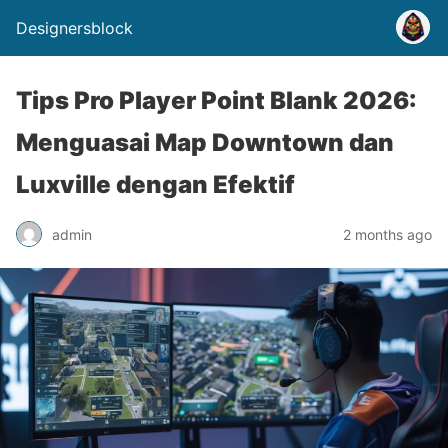
Designersblock
Tips Pro Player Point Blank 2026:
Menguasai Map Downtown dan
Luxville dengan Efektif
admin
2 months ago