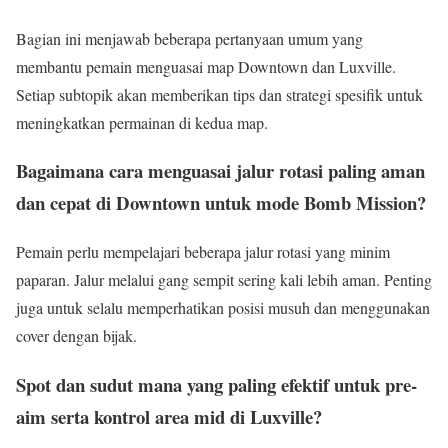
Bagian ini menjawab beberapa pertanyaan umum yang
membantu pemain menguasai map Downtown dan Luxville.
Setiap subtopik akan memberikan tips dan strategi spesifik untuk
meningkatkan permainan di kedua map.
Bagaimana cara menguasai jalur rotasi paling aman
dan cepat di Downtown untuk mode Bomb Mission?
Pemain perlu mempelajari beberapa jalur rotasi yang minim
paparan. Jalur melalui gang sempit sering kali lebih aman. Penting
juga untuk selalu memperhatikan posisi musuh dan menggunakan
cover dengan bijak.
Spot dan sudut mana yang paling efektif untuk pre-
aim serta kontrol area mid di Luxville?