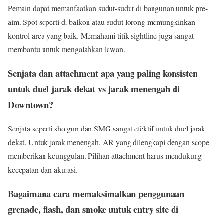
Pemain dapat memanfaatkan sudut-sudut di bangunan untuk pre-
aim. Spot seperti di balkon atau sudut lorong memungkinkan
kontrol area yang baik. Memahami titik sightline juga sangat
membantu untuk mengalahkan lawan.
Senjata dan attachment apa yang paling konsisten
untuk duel jarak dekat vs jarak menengah di
Downtown?
Senjata seperti shotgun dan SMG sangat efektif untuk duel jarak
dekat. Untuk jarak menengah, AR yang dilengkapi dengan scope
memberikan keunggulan. Pilihan attachment harus mendukung
kecepatan dan akurasi.
Bagaimana cara memaksimalkan penggunaan
grenade, flash, dan smoke untuk entry site di