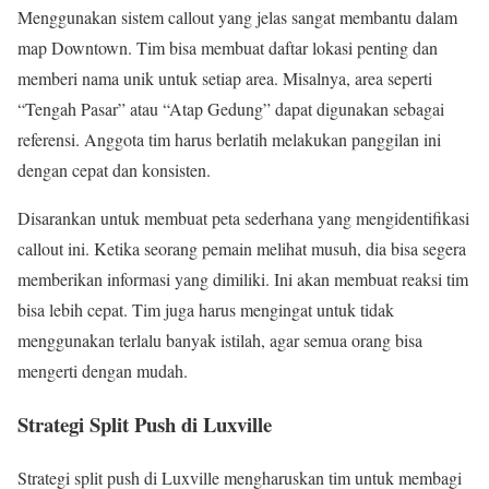
Menggunakan sistem callout yang jelas sangat membantu dalam
map Downtown. Tim bisa membuat daftar lokasi penting dan
memberi nama unik untuk setiap area. Misalnya, area seperti
“Tengah Pasar” atau “Atap Gedung” dapat digunakan sebagai
referensi. Anggota tim harus berlatih melakukan panggilan ini
dengan cepat dan konsisten.
Disarankan untuk membuat peta sederhana yang mengidentifikasi
callout ini. Ketika seorang pemain melihat musuh, dia bisa segera
memberikan informasi yang dimiliki. Ini akan membuat reaksi tim
bisa lebih cepat. Tim juga harus mengingat untuk tidak
menggunakan terlalu banyak istilah, agar semua orang bisa
mengerti dengan mudah.
Strategi Split Push di Luxville
Strategi split push di Luxville mengharuskan tim untuk membagi