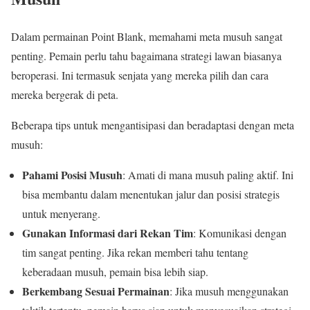
Dalam permainan Point Blank, memahami meta musuh sangat
penting. Pemain perlu tahu bagaimana strategi lawan biasanya
beroperasi. Ini termasuk senjata yang mereka pilih dan cara
mereka bergerak di peta.
Beberapa tips untuk mengantisipasi dan beradaptasi dengan meta
musuh:
Pahami Posisi Musuh
: Amati di mana musuh paling aktif. Ini
bisa membantu dalam menentukan jalur dan posisi strategis
untuk menyerang.
Gunakan Informasi dari Rekan Tim
: Komunikasi dengan
tim sangat penting. Jika rekan memberi tahu tentang
keberadaan musuh, pemain bisa lebih siap.
Berkembang Sesuai Permainan
: Jika musuh menggunakan