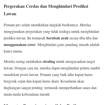
Pergerakan Cerdas dan Menghindari Prediksi
Lawan
Pemain pro selalu memikirkan langkah berikutnya. Mereka
menggunakan pergerakan yang tidak terduga untuk menghindari
berubah arah
prediksi lawan. Ini termasuk
secara tiba-tiba dan
menggunakan cover
. Menghindari garis pandang musuh adalah
kunci utama.
strafing
Mereka sering melakukan
untuk mengacaukan target
lawan. Dengan cara ini, mereka dapat menghindari peluru sambil
mendekati posisi lawan. Pemain yang baik tahu kapan harus
bergerak cepat dan kapan harus diam. Kesadaran akan
lingkungan sangat penting, termasuk memperhatikan suara dan
tanda-tanda keberadaan musuh.