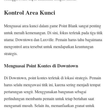
Kontrol Area Kunci
Menguasai area kunci dalam game Point Blank sangat penting
untuk meraih kemenangan. Di sini, fokus terletak pada tiga titik
utama: Downtown dan Luxville. Pemain harus tahu bagaimana
mengontrol area tersebut untuk mendapatkan keuntungan
strategis.
Menguasai Point Kontes di Downtown
Di Downtown, point kontes terletak di lokasi strategis. Pemain
harus selalu mengawasi titik ini, karena sering menjadi tempat
pertarungan sengit. Menggunakan bangunan sebagai
perlindungan membantu pemain untuk tetap bertahan saat
mengamati musuh. Selain itu, memanfaatkan granat untuk