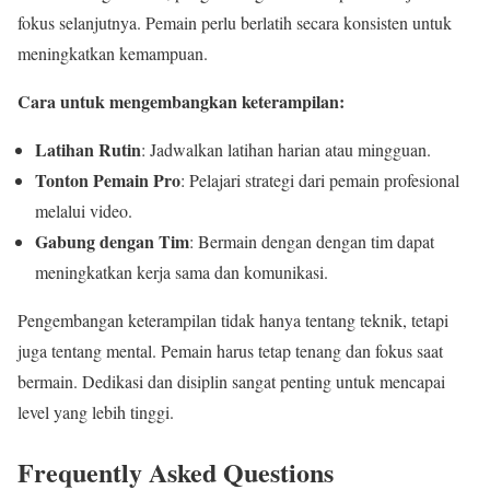
fokus selanjutnya. Pemain perlu berlatih secara konsisten untuk
meningkatkan kemampuan.
Cara untuk mengembangkan keterampilan:
Latihan Rutin
: Jadwalkan latihan harian atau mingguan.
Tonton Pemain Pro
: Pelajari strategi dari pemain profesional
melalui video.
Gabung dengan Tim
: Bermain dengan dengan tim dapat
meningkatkan kerja sama dan komunikasi.
Pengembangan keterampilan tidak hanya tentang teknik, tetapi
juga tentang mental. Pemain harus tetap tenang dan fokus saat
bermain. Dedikasi dan disiplin sangat penting untuk mencapai
level yang lebih tinggi.
Frequently Asked Questions