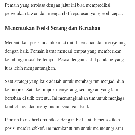
Pemain yang terbiasa dengan jalur ini bisa memprediksi
pergerakan lawan dan mengambil keputusan yang lebih cepat.
Menentukan Posisi Serang dan Bertahan
Menentukan posisi adalah kunci untuk bertahan dan menyerang
dengan baik. Pemain harus mencari tempat yang memberikan
keuntungan saat bertempur. Posisi dengan sudut pandang yang
luas lebih menguntungkan.
Satu strategi yang baik adalah untuk membagi tim menjadi dua
kelompok. Satu kelompok menyerang, sedangkan yang lain
bertahan di titik tertentu. Ini memungkinkan tim untuk menjaga
kontrol area dan menghindari serangan balik.
Pemain harus berkomunikasi dengan baik untuk memastikan
posisi mereka efektif. Ini membantu tim untuk melindungi satu