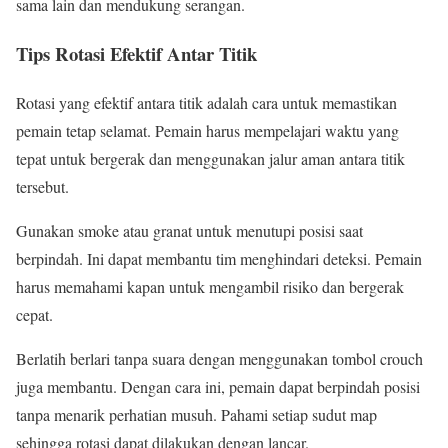
sama lain dan mendukung serangan.
Tips Rotasi Efektif Antar Titik
Rotasi yang efektif antara titik adalah cara untuk memastikan
pemain tetap selamat. Pemain harus mempelajari waktu yang
tepat untuk bergerak dan menggunakan jalur aman antara titik
tersebut.
Gunakan smoke atau granat untuk menutupi posisi saat
berpindah. Ini dapat membantu tim menghindari deteksi. Pemain
harus memahami kapan untuk mengambil risiko dan bergerak
cepat.
Berlatih berlari tanpa suara dengan menggunakan tombol crouch
juga membantu. Dengan cara ini, pemain dapat berpindah posisi
tanpa menarik perhatian musuh. Pahami setiap sudut map
sehingga rotasi dapat dilakukan dengan lancar.