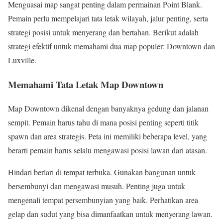
Menguasai map sangat penting dalam permainan Point Blank.
Pemain perlu mempelajari tata letak wilayah, jalur penting, serta
strategi posisi untuk menyerang dan bertahan. Berikut adalah
strategi efektif untuk memahami dua map populer: Downtown dan
Luxville.
Memahami Tata Letak Map Downtown
Map Downtown dikenal dengan banyaknya gedung dan jalanan
sempit. Pemain harus tahu di mana posisi penting seperti titik
spawn dan area strategis. Peta ini memiliki beberapa level, yang
berarti pemain harus selalu mengawasi posisi lawan dari atasan.
Hindari berlari di tempat terbuka. Gunakan bangunan untuk
bersembunyi dan mengawasi musuh. Penting juga untuk
mengenali tempat persembunyian yang baik. Perhatikan area
gelap dan sudut yang bisa dimanfaatkan untuk menyerang lawan.