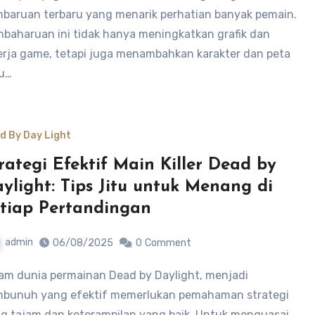
baruan terbaru yang menarik perhatian banyak pemain.
baharuan ini tidak hanya meningkatkan grafik dan
erja game, tetapi juga menambahkan karakter dan peta
u…
d By Day Light
rategi Efektif Main Killer Dead by
ylight: Tips Jitu untuk Menang di
tiap Pertandingan
admin
06/08/2025
0
Comment
bunuh yang efektif memerlukan pemahaman strategi
g tajam dan keterampilan yang baik. Untuk menguasai