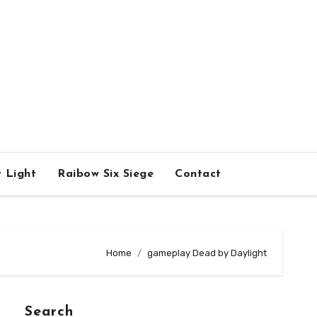
 Light
Raibow Six Siege
Contact
Home
gameplay Dead by Daylight
Search