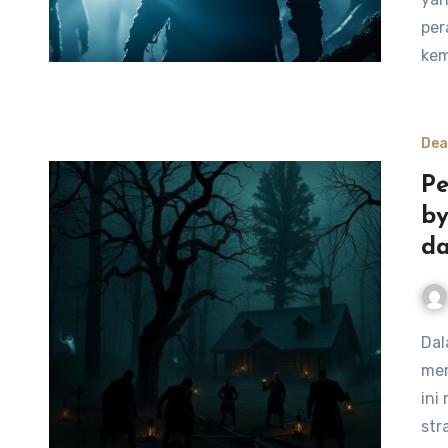
per
kem
Dea
Pe
by
da
Dalam dunia Dead by Daylight, pemilihan killer dapat
mem
ini
str