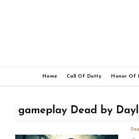
Home
Call Of Dutty
Honor Of 
gameplay Dead by Dayl
Dea