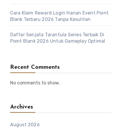
Cara Klaim Reward Login Harian Event Point
Blank Terbaru 2026 Tanpa Kesulitan
Daftar Senjata Tarantula Series Terbaik Di
Point Blank 2026 Untuk Gameplay Optimal
Recent Comments
No comments to show.
Archives
August 2026