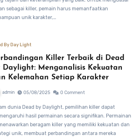
an sebagai killer, pemain harus memanfaatkan
ampuan unik karakter,…
d By Day Light
rbandingan Killer Terbaik di Dead
 Daylight: Menganalisis Kekuatan
n Kelemahan Setiap Karakter
admin
05/08/2025
0
Comment
engaruhi hasil permainan secara signifikan. Permainan
 menawarkan beragam killer yang memiliki kekuatan dan
ategi unik, membuat perbandingan antara mereka