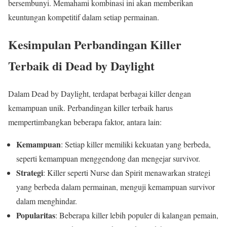
bersembunyi. Memahami kombinasi ini akan memberikan
keuntungan kompetitif dalam setiap permainan.
Kesimpulan Perbandingan Killer
Terbaik di Dead by Daylight
Dalam Dead by Daylight, terdapat berbagai killer dengan
kemampuan unik. Perbandingan killer terbaik harus
mempertimbangkan beberapa faktor, antara lain:
Kemampuan
: Setiap killer memiliki kekuatan yang berbeda,
seperti kemampuan menggendong dan mengejar survivor.
Strategi
: Killer seperti Nurse dan Spirit menawarkan strategi
yang berbeda dalam permainan, menguji kemampuan survivor
dalam menghindar.
Popularitas
: Beberapa killer lebih populer di kalangan pemain,