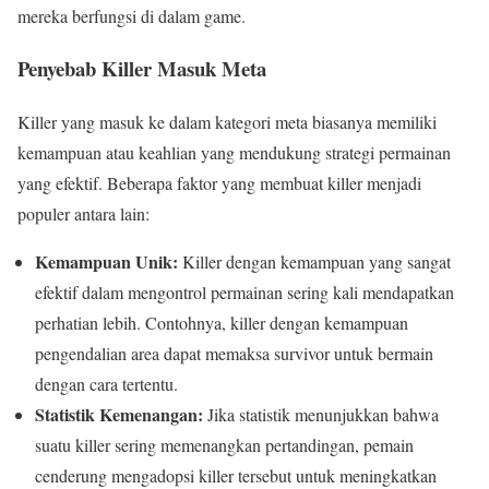
mereka berfungsi di dalam game.
Penyebab Killer Masuk Meta
Killer yang masuk ke dalam kategori meta biasanya memiliki
kemampuan atau keahlian yang mendukung strategi permainan
yang efektif. Beberapa faktor yang membuat killer menjadi
populer antara lain:
Kemampuan Unik:
Killer dengan kemampuan yang sangat
efektif dalam mengontrol permainan sering kali mendapatkan
perhatian lebih. Contohnya, killer dengan kemampuan
pengendalian area dapat memaksa survivor untuk bermain
dengan cara tertentu.
Statistik Kemenangan:
Jika statistik menunjukkan bahwa
suatu killer sering memenangkan pertandingan, pemain
cenderung mengadopsi killer tersebut untuk meningkatkan