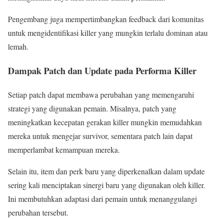
Pengembang juga mempertimbangkan feedback dari komunitas
untuk mengidentifikasi killer yang mungkin terlalu dominan atau
lemah.
Dampak Patch dan Update pada Performa Killer
Setiap patch dapat membawa perubahan yang memengaruhi
strategi yang digunakan pemain. Misalnya, patch yang
meningkatkan kecepatan gerakan killer mungkin memudahkan
mereka untuk mengejar survivor, sementara patch lain dapat
memperlambat kemampuan mereka.
Selain itu, item dan perk baru yang diperkenalkan dalam update
sering kali menciptakan sinergi baru yang digunakan oleh killer.
Ini membutuhkan adaptasi dari pemain untuk menanggulangi
perubahan tersebut.