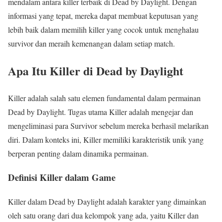
mendalam antara killer terbaik di Dead by Daylight. Dengan
informasi yang tepat, mereka dapat membuat keputusan yang
lebih baik dalam memilih killer yang cocok untuk menghalau
survivor dan meraih kemenangan dalam setiap match.
Apa Itu Killer di Dead by Daylight
Killer adalah salah satu elemen fundamental dalam permainan
Dead by Daylight. Tugas utama Killer adalah mengejar dan
mengeliminasi para Survivor sebelum mereka berhasil melarikan
diri. Dalam konteks ini, Killer memiliki karakteristik unik yang
berperan penting dalam dinamika permainan.
Definisi Killer dalam Game
Killer dalam Dead by Daylight adalah karakter yang dimainkan
oleh satu orang dari dua kelompok yang ada, yaitu Killer dan