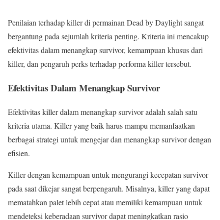
Penilaian terhadap killer di permainan Dead by Daylight sangat
bergantung pada sejumlah kriteria penting. Kriteria ini mencakup
efektivitas dalam menangkap survivor, kemampuan khusus dari
killer, dan pengaruh perks terhadap performa killer tersebut.
Efektivitas Dalam Menangkap Survivor
Efektivitas killer dalam menangkap survivor adalah salah satu
kriteria utama. Killer yang baik harus mampu memanfaatkan
berbagai strategi untuk mengejar dan menangkap survivor dengan
efisien.
Killer dengan kemampuan untuk mengurangi kecepatan survivor
pada saat dikejar sangat berpengaruh. Misalnya, killer yang dapat
mematahkan palet lebih cepat atau memiliki kemampuan untuk
mendeteksi keberadaan survivor dapat meningkatkan rasio