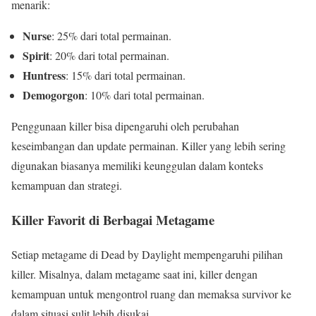
menarik:
Nurse
: 25% dari total permainan.
Spirit
: 20% dari total permainan.
Huntress
: 15% dari total permainan.
Demogorgon
: 10% dari total permainan.
Penggunaan killer bisa dipengaruhi oleh perubahan
keseimbangan dan update permainan. Killer yang lebih sering
digunakan biasanya memiliki keunggulan dalam konteks
kemampuan dan strategi.
Killer Favorit di Berbagai Metagame
Setiap metagame di Dead by Daylight mempengaruhi pilihan
killer. Misalnya, dalam metagame saat ini, killer dengan
kemampuan untuk mengontrol ruang dan memaksa survivor ke
dalam situasi sulit lebih disukai.