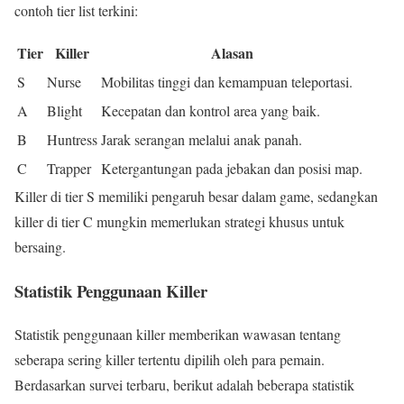
contoh tier list terkini:
Tier
Killer
Alasan
S
Nurse
Mobilitas tinggi dan kemampuan teleportasi.
A
Blight
Kecepatan dan kontrol area yang baik.
B
Huntress
Jarak serangan melalui anak panah.
C
Trapper
Ketergantungan pada jebakan dan posisi map.
Killer di tier S memiliki pengaruh besar dalam game, sedangkan
killer di tier C mungkin memerlukan strategi khusus untuk
bersaing.
Statistik Penggunaan Killer
Statistik penggunaan killer memberikan wawasan tentang
seberapa sering killer tertentu dipilih oleh para pemain.
Berdasarkan survei terbaru, berikut adalah beberapa statistik