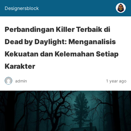
Designersblock
Perbandingan Killer Terbaik di
Dead by Daylight: Menganalisis
Kekuatan dan Kelemahan Setiap
Karakter
admin
1 year ago