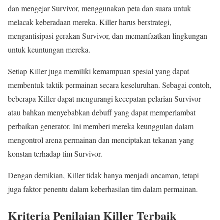
dan mengejar Survivor, menggunakan peta dan suara untuk
melacak keberadaan mereka. Killer harus berstrategi,
mengantisipasi gerakan Survivor, dan memanfaatkan lingkungan
untuk keuntungan mereka.
Setiap Killer juga memiliki kemampuan spesial yang dapat
membentuk taktik permainan secara keseluruhan. Sebagai contoh,
beberapa Killer dapat mengurangi kecepatan pelarian Survivor
atau bahkan menyebabkan debuff yang dapat memperlambat
perbaikan generator. Ini memberi mereka keunggulan dalam
mengontrol arena permainan dan menciptakan tekanan yang
konstan terhadap tim Survivor.
Dengan demikian, Killer tidak hanya menjadi ancaman, tetapi
juga faktor penentu dalam keberhasilan tim dalam permainan.
Kriteria Penilaian Killer Terbaik