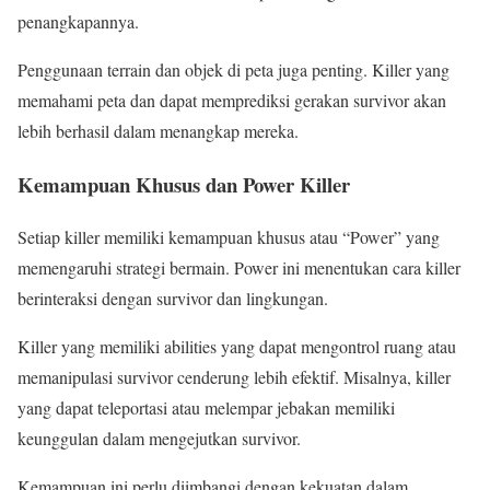
penangkapannya.
Penggunaan terrain dan objek di peta juga penting. Killer yang
memahami peta dan dapat memprediksi gerakan survivor akan
lebih berhasil dalam menangkap mereka.
Kemampuan Khusus dan Power Killer
Setiap killer memiliki kemampuan khusus atau “Power” yang
memengaruhi strategi bermain. Power ini menentukan cara killer
berinteraksi dengan survivor dan lingkungan.
Killer yang memiliki abilities yang dapat mengontrol ruang atau
memanipulasi survivor cenderung lebih efektif. Misalnya, killer
yang dapat teleportasi atau melempar jebakan memiliki
keunggulan dalam mengejutkan survivor.
Kemampuan ini perlu diimbangi dengan kekuatan dalam