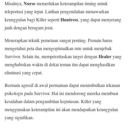
Nurse
Misalnya,
memerlukan keterampilan timing untuk
teleportasi yang tepat. Latihan pengendalian menawarkan
Huntress
keunggulan bagi Killer seperti
, yang dapat menyerang
jauh dengan beragam jerat.
Menerapkan teknik pemetaan sangat penting. Pemain harus
mengetahui peta dan mengoptimalkan rute untuk menjebak
Healer
Survivor. Selain itu, memprioritaskan target dengan
yang
menghabiskan waktu di dekat teman tim dapat menghasilkan
eliminasi yang cepat.
Bermain agresif di awal permainan dapat menimbulkan tekanan
psikologis pada Survivor. Hal ini mendorong mereka membuat
kesalahan dalam pengambilan keputusan. Killer yang
menggunakan keterampilan ini akan mendapatkan keunggulan
yang signifikan.