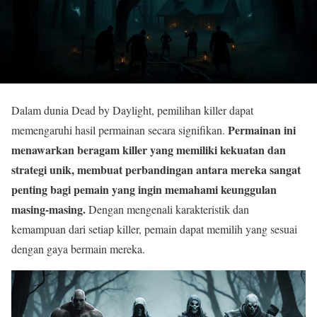
Dalam dunia Dead by Daylight, pemilihan killer dapat
Permainan ini
memengaruhi hasil permainan secara signifikan.
menawarkan beragam killer yang memiliki kekuatan dan
strategi unik, membuat perbandingan antara mereka sangat
penting bagi pemain yang ingin memahami keunggulan
masing-masing.
Dengan mengenali karakteristik dan
kemampuan dari setiap killer, pemain dapat memilih yang sesuai
dengan gaya bermain mereka.