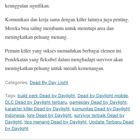
keunggulan signifikan.
Komunikasi dan kerja sama dengan killer lainnya juga penting.
Mereka bisa saling membantu untuk menutupi area dan
meningkatkan peluang menang.
Pemain killer yang sukses memadukan berbagai elemen ini.
Pendekatan yang fleksibel dalam menghadapi survivor akan
meningkatkan peluang untuk meraih kemenangan.
Categories:
Dead By Day Light
Tags:
build perk Dead by Daylight
,
Dead by Daylight mobile
,
DLC Dead by Daylight terbaru
,
gameplay Dead by Daylight
,
karakter killer Dead by Daylight
,
komunitas Dead by Daylight
Indonesia
,
lore Dead by Daylight
,
survivor terbaik Dead by
Daylight
,
tips menang Dead by Daylight
,
Update Terbaru Dead
by Daylight