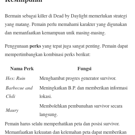
Bermain sebagai killer di Dead by Daylight memerlukan strategi
yang matang. Pemain perlu memahami karakter yang digunakan
dan memanfaatkan kemampuan unik masing-masing.
perks
Penggunaan
yang tepat juga sangat penting. Pemain dapat
mempertimbangkan kombinasi perks berikut:
Nama Perk
Fungsi
Hex: Ruin
Menghambat progres generator survivor.
Barbecue and
Meningkatkan B.P. dan memberikan informasi
Chili
lokasi.
Membolehkan pembunuhan survivor secara
Maury
langsung.
Pemain harus selalu memperhatikan peta dan posisi survivor.
Memanfaatkan kekuatan dan kelemahan peta dapat memberikan