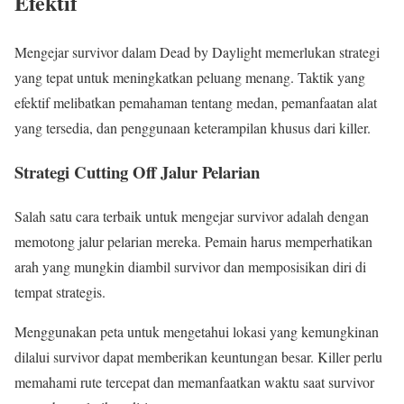
Efektif
Mengejar survivor dalam Dead by Daylight memerlukan strategi
yang tepat untuk meningkatkan peluang menang. Taktik yang
efektif melibatkan pemahaman tentang medan, pemanfaatan alat
yang tersedia, dan penggunaan keterampilan khusus dari killer.
Strategi Cutting Off Jalur Pelarian
Salah satu cara terbaik untuk mengejar survivor adalah dengan
memotong jalur pelarian mereka. Pemain harus memperhatikan
arah yang mungkin diambil survivor dan memposisikan diri di
tempat strategis.
Menggunakan peta untuk mengetahui lokasi yang kemungkinan
dilalui survivor dapat memberikan keuntungan besar. Killer perlu
memahami rute tercepat dan memanfaatkan waktu saat survivor