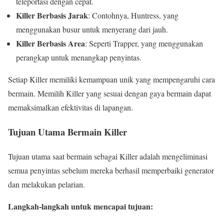
teleportasi dengan cepat.
Killer Berbasis Jarak
: Contohnya, Huntress, yang
menggunakan busur untuk menyerang dari jauh.
Killer Berbasis Area
: Seperti Trapper, yang menggunakan
perangkap untuk menangkap penyintas.
Setiap Killer memiliki kemampuan unik yang mempengaruhi cara
bermain. Memilih Killer yang sesuai dengan gaya bermain dapat
memaksimalkan efektivitas di lapangan.
Tujuan Utama Bermain Killer
Tujuan utama saat bermain sebagai Killer adalah mengeliminasi
semua penyintas sebelum mereka berhasil memperbaiki generator
dan melakukan pelarian.
Langkah-langkah untuk mencapai tujuan: