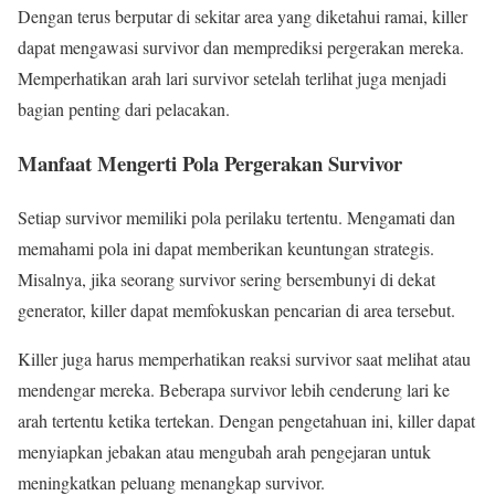
Dengan terus berputar di sekitar area yang diketahui ramai, killer
dapat mengawasi survivor dan memprediksi pergerakan mereka.
Memperhatikan arah lari survivor setelah terlihat juga menjadi
bagian penting dari pelacakan.
Manfaat Mengerti Pola Pergerakan Survivor
Setiap survivor memiliki pola perilaku tertentu. Mengamati dan
memahami pola ini dapat memberikan keuntungan strategis.
Misalnya, jika seorang survivor sering bersembunyi di dekat
generator, killer dapat memfokuskan pencarian di area tersebut.
Killer juga harus memperhatikan reaksi survivor saat melihat atau
mendengar mereka. Beberapa survivor lebih cenderung lari ke
arah tertentu ketika tertekan. Dengan pengetahuan ini, killer dapat
menyiapkan jebakan atau mengubah arah pengejaran untuk
meningkatkan peluang menangkap survivor.