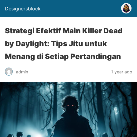
Designersblock
Strategi Efektif Main Killer Dead
by Daylight: Tips Jitu untuk
Menang di Setiap Pertandingan
admin
1 year ago