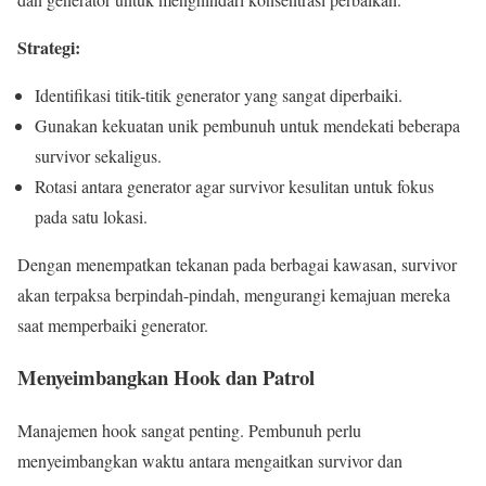
Strategi:
Identifikasi titik-titik generator yang sangat diperbaiki.
Gunakan kekuatan unik pembunuh untuk mendekati beberapa
survivor sekaligus.
Rotasi antara generator agar survivor kesulitan untuk fokus
pada satu lokasi.
Dengan menempatkan tekanan pada berbagai kawasan, survivor
akan terpaksa berpindah-pindah, mengurangi kemajuan mereka
saat memperbaiki generator.
Menyeimbangkan Hook dan Patrol
Manajemen hook sangat penting. Pembunuh perlu
menyeimbangkan waktu antara mengaitkan survivor dan