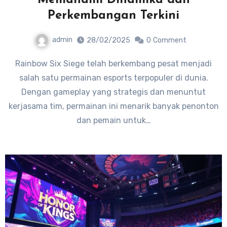
Perkembangan Terkini
admin
28/02/2025
0
Comment
Rainbow Six Siege telah berkembang pesat menjadi
salah satu permainan esports terpopuler di dunia.
Dengan gameplay yang strategis dan menuntut
kerjasama tim, permainan ini menarik banyak penonton
dan pemain untuk…