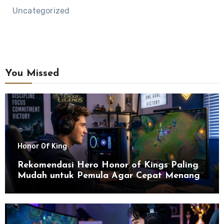
Uncategorized
You Missed
Honor Of King
Rekomendasi Hero Honor of Kings Paling
Mudah untuk Pemula Agar Cepat Menang