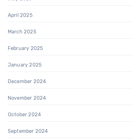
April 2025
March 2025
February 2025
January 2025
December 2024
November 2024
October 2024
September 2024