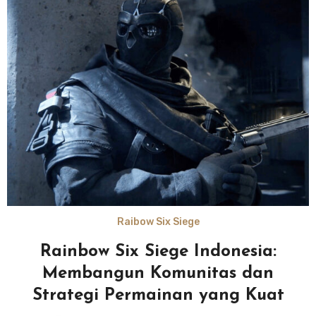
Raibow Six Siege
Rainbow Six Siege Indonesia:
Membangun Komunitas dan
Strategi Permainan yang Kuat