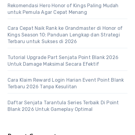
Rekomendasi Hero Honor of Kings Paling Mudah
untuk Pemula Agar Cepat Menang
Cara Cepat Naik Rank ke Grandmaster di Honor of
Kings Season 10: Panduan Lengkap dan Strategi
Terbaru untuk Sukses di 2026
Tutorial Upgrade Part Senjata Point Blank 2026
Untuk Damage Maksimal Secara Efektif
Cara Klaim Reward Login Harian Event Point Blank
Terbaru 2026 Tanpa Kesulitan
Daftar Senjata Tarantula Series Terbaik Di Point
Blank 2026 Untuk Gameplay Optimal