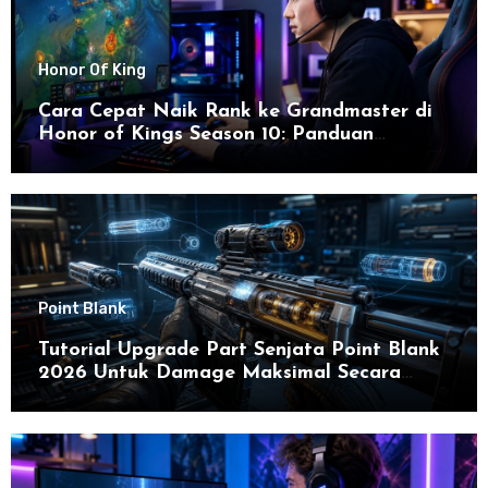
Honor Of King
Cara Cepat Naik Rank ke Grandmaster di
Honor of Kings Season 10: Panduan
Lengkap dan Strategi Terbaru untuk Sukses
di 2026
Point Blank
Tutorial Upgrade Part Senjata Point Blank
2026 Untuk Damage Maksimal Secara
Efektif