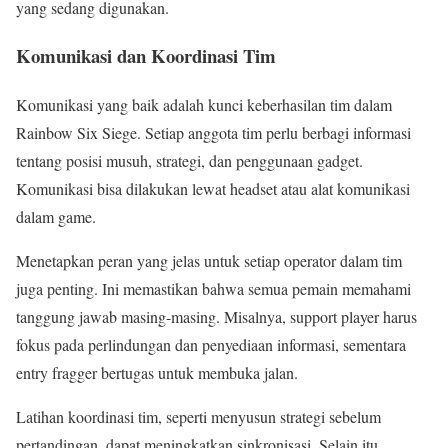
yang sedang digunakan.
Komunikasi dan Koordinasi Tim
Komunikasi yang baik adalah kunci keberhasilan tim dalam
Rainbow Six Siege. Setiap anggota tim perlu berbagi informasi
tentang posisi musuh, strategi, dan penggunaan gadget.
Komunikasi bisa dilakukan lewat headset atau alat komunikasi
dalam game.
Menetapkan peran yang jelas untuk setiap operator dalam tim
juga penting. Ini memastikan bahwa semua pemain memahami
tanggung jawab masing-masing. Misalnya, support player harus
fokus pada perlindungan dan penyediaan informasi, sementara
entry fragger bertugas untuk membuka jalan.
Latihan koordinasi tim, seperti menyusun strategi sebelum
pertandingan, dapat meningkatkan sinkronisasi. Selain itu,