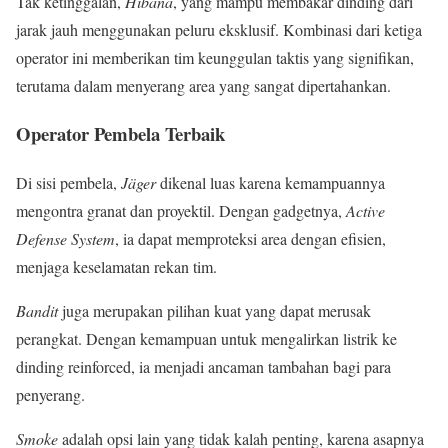
Tak ketinggalan,
Hibana
, yang mampu membakar dinding dari
jarak jauh menggunakan peluru eksklusif. Kombinasi dari ketiga
operator ini memberikan tim keunggulan taktis yang signifikan,
terutama dalam menyerang area yang sangat dipertahankan.
Operator Pembela Terbaik
Di sisi pembela,
Jäger
dikenal luas karena kemampuannya
mengontra granat dan proyektil. Dengan gadgetnya,
Active
Defense System
, ia dapat memproteksi area dengan efisien,
menjaga keselamatan rekan tim.
Bandit
juga merupakan pilihan kuat yang dapat merusak
perangkat. Dengan kemampuan untuk mengalirkan listrik ke
dinding reinforced, ia menjadi ancaman tambahan bagi para
penyerang.
Smoke
adalah opsi lain yang tidak kalah penting, karena asapnya