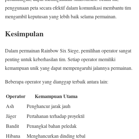
penggunaan peta secara efektif dalam komunikasi membantu tim
mengambil keputusan yang lebih baik selama permainan.
Kesimpulan
Dalam permainan Rainbow Six Siege, pemilihan operator sangat
penting untuk keberhasilan tim. Setiap operator memiliki
kemampuan unik yang dapat mempengaruhi jalannya permainan.
Beberapa operator yang dianggap terbaik antara lain:
Operator
Kemampuan Utama
Ash
Penghancur jarak jauh
Jäger
Pertahanan terhadap proyektil
Bandit
Penangkal bahan peledak
Hibana
Menghancurkan dinding tebal