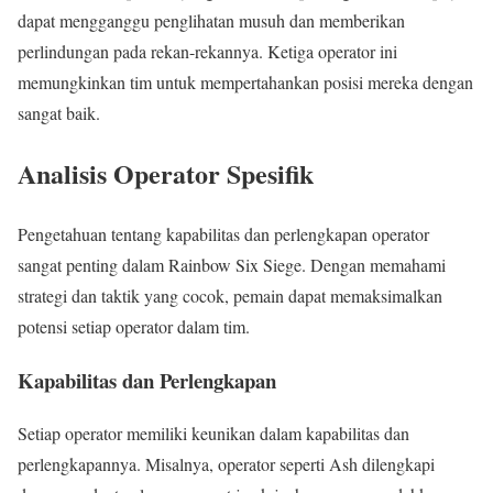
dapat mengganggu penglihatan musuh dan memberikan
perlindungan pada rekan-rekannya. Ketiga operator ini
memungkinkan tim untuk mempertahankan posisi mereka dengan
sangat baik.
Analisis Operator Spesifik
Pengetahuan tentang kapabilitas dan perlengkapan operator
sangat penting dalam Rainbow Six Siege. Dengan memahami
strategi dan taktik yang cocok, pemain dapat memaksimalkan
potensi setiap operator dalam tim.
Kapabilitas dan Perlengkapan
Setiap operator memiliki keunikan dalam kapabilitas dan
perlengkapannya. Misalnya, operator seperti Ash dilengkapi