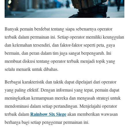
Banyak pemain berdebat tentang siapa sebenarnya operator
terbaik dalam permainan ini. Setiap operator memiliki keunggulan
dan kelemahan tersendiri, dan faktor-faktor seperti peta, gaya
bermain, dan peran dalam tim juga sangat berpengaruh. Ini
membuat diskusi tentang operator terbaik menjadi topik yang
selalu menarik untuk dibahas.
Berbagai karakteristik dan taktik dapat dipelajari dari operator
yang paling efektif. Dengan informasi yang tepat, pemain dapat
meningkatkan kemampuan mereka dan mengasah strategi untuk
mendominasi dalam setiap pertandingan. Menjelajahi operator
Rainbow Six Siege
terbaik dalam
akan memberikan wawasan
berharga bagi setiap penggemar permainan ini.