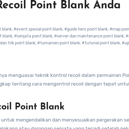
Recoil Point Blank Anda
t blank
,
#event spesial point blank
,
#guide hero point blank
,
#map poin
t blank
,
#senjata point blank
,
#server dan maintenance point blank
,
#
dan trik point blank
,
#turnamen point blank
,
#tutorial point blank
,
#up
gkap tentang cara mengontrol recoil dengan tepat untu
oil Point Blank
n untuk mengendalikan dan menyesuaikan pergerakan s
lakang atau dorongan senjata yang terjadi setelah pel