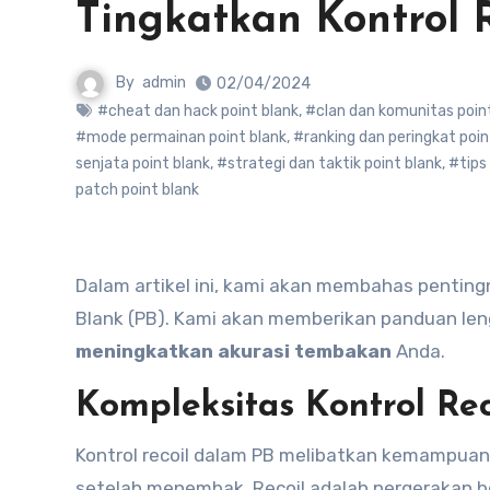
Tingkatkan Kontrol 
By
admin
02/04/2024
#cheat dan hack point blank
,
#clan dan komunitas poin
#mode permainan point blank
,
#ranking dan peringkat poin
senjata point blank
,
#strategi dan taktik point blank
,
#tips 
patch point blank
Dalam artikel ini, kami akan membahas pentingnya menguasai teknik kontrol recoil dalam permainan Point
Blank (PB). Kami akan memberikan panduan len
meningkatkan akurasi tembakan
Anda.
Kompleksitas Kontrol Rec
Kontrol recoil dalam PB melibatkan kemampua
setelah menembak. Recoil adalah pergerakan be