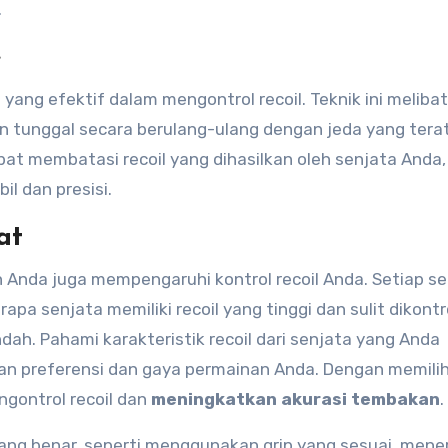
.
e
yang efektif dalam mengontrol recoil. Teknik ini meliba
tunggal secara berulang-ulang dengan jeda yang terat
pat membatasi recoil yang dihasilkan oleh senjata Anda,
l dan presisi.
at
 Anda juga mempengaruhi kontrol recoil Anda. Setiap s
apa senjata memiliki recoil yang tinggi dan sulit dikontr
dah. Pahami karakteristik recoil dari senjata yang Anda
gan preferensi dan gaya permainan Anda. Dengan memili
gontrol recoil dan
meningkatkan akurasi tembakan
.
ang benar, seperti menggunakan grip yang sesuai, men