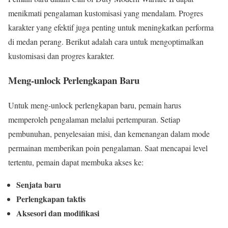
menikmati pengalaman kustomisasi yang mendalam. Progres
karakter yang efektif juga penting untuk meningkatkan performa
di medan perang. Berikut adalah cara untuk mengoptimalkan
kustomisasi dan progres karakter.
Meng-unlock Perlengkapan Baru
Untuk meng-unlock perlengkapan baru, pemain harus
memperoleh pengalaman melalui pertempuran. Setiap
pembunuhan, penyelesaian misi, dan kemenangan dalam mode
permainan memberikan poin pengalaman. Saat mencapai level
tertentu, pemain dapat membuka akses ke:
Senjata baru
Perlengkapan taktis
Aksesori dan modifikasi