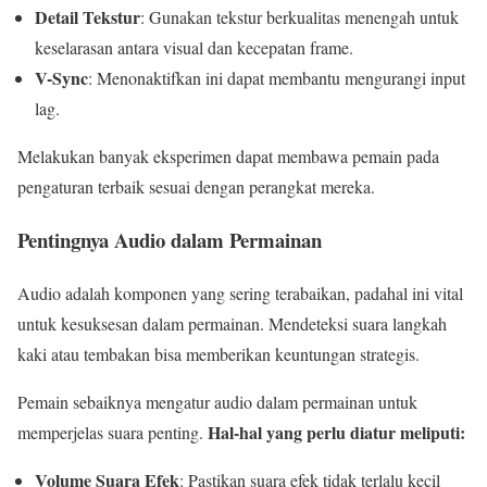
Detail Tekstur
: Gunakan tekstur berkualitas menengah untuk
keselarasan antara visual dan kecepatan frame.
V-Sync
: Menonaktifkan ini dapat membantu mengurangi input
lag.
Melakukan banyak eksperimen dapat membawa pemain pada
pengaturan terbaik sesuai dengan perangkat mereka.
Pentingnya Audio dalam Permainan
Audio adalah komponen yang sering terabaikan, padahal ini vital
untuk kesuksesan dalam permainan. Mendeteksi suara langkah
kaki atau tembakan bisa memberikan keuntungan strategis.
Pemain sebaiknya mengatur audio dalam permainan untuk
Hal-hal yang perlu diatur meliputi:
memperjelas suara penting.
Volume Suara Efek
: Pastikan suara efek tidak terlalu kecil