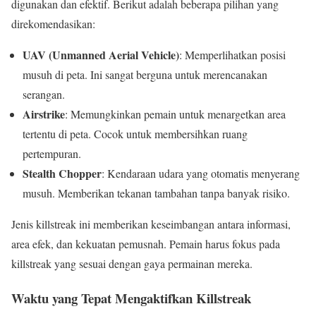
digunakan dan efektif. Berikut adalah beberapa pilihan yang
direkomendasikan:
UAV (Unmanned Aerial Vehicle)
: Memperlihatkan posisi
musuh di peta. Ini sangat berguna untuk merencanakan
serangan.
Airstrike
: Memungkinkan pemain untuk menargetkan area
tertentu di peta. Cocok untuk membersihkan ruang
pertempuran.
Stealth Chopper
: Kendaraan udara yang otomatis menyerang
musuh. Memberikan tekanan tambahan tanpa banyak risiko.
Jenis killstreak ini memberikan keseimbangan antara informasi,
area efek, dan kekuatan pemusnah. Pemain harus fokus pada
killstreak yang sesuai dengan gaya permainan mereka.
Waktu yang Tepat Mengaktifkan Killstreak