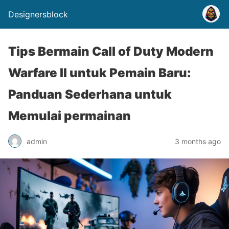
Designersblock
Tips Bermain Call of Duty Modern
Warfare II untuk Pemain Baru:
Panduan Sederhana untuk
Memulai permainan
admin
3 months ago