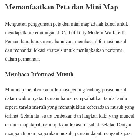
Memanfaatkan Peta dan Mini Map
Menguasai penggunaan peta dan mini map adalah kunci untuk
mendapatkan keuntungan di Call of Duty Modern Warfare II.
Pemain baru harus memahami cara membaca informasi musuh
dan menandai lokasi strategis untuk meningkatkan performa
dalam permainan.
Membaca Informasi Musuh
Mini map memberikan informasi penting tentang posisi musuh
dalam waktu nyata. Pemain harus memperhatikan tanda-tanda
tanda merah
seperti
yang menunjukkan keberadaan musuh yang
terlihat. Selain itu, suara tembakan dan langkah kaki yang muncul
di mini map dapat menunjukkan lokasi musuh di sekitar. Dengan
mengenali pola pergerakan musuh, pemain dapat mengantisipasi