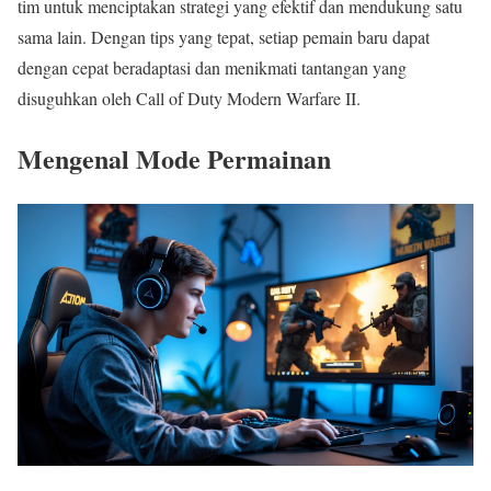
tim untuk menciptakan strategi yang efektif dan mendukung satu
sama lain. Dengan tips yang tepat, setiap pemain baru dapat
dengan cepat beradaptasi dan menikmati tantangan yang
disuguhkan oleh Call of Duty Modern Warfare II.
Mengenal Mode Permainan