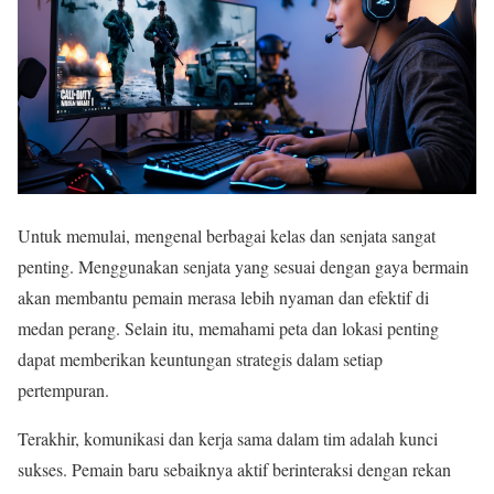
Untuk memulai, mengenal berbagai kelas dan senjata sangat
penting. Menggunakan senjata yang sesuai dengan gaya bermain
akan membantu pemain merasa lebih nyaman dan efektif di
medan perang. Selain itu, memahami peta dan lokasi penting
dapat memberikan keuntungan strategis dalam setiap
pertempuran.
Terakhir, komunikasi dan kerja sama dalam tim adalah kunci
sukses. Pemain baru sebaiknya aktif berinteraksi dengan rekan