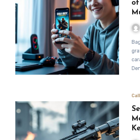
of
M
Bagi para pemain Call of Duty Mobile, mendapatkan skin
gra
car
Den
Cal
Se
Mo
Ke