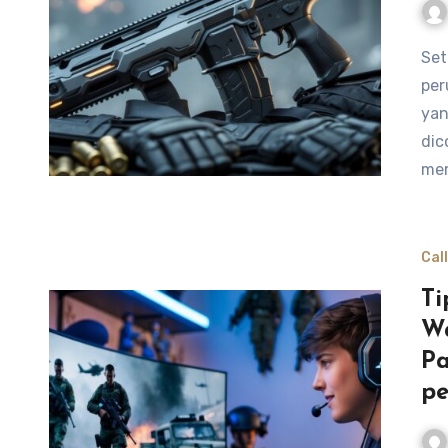
Setiap pembaruan di Call of Duty Mobile membawa
per
yan
dic
me
Cal
Ti
Wa
Pa
p