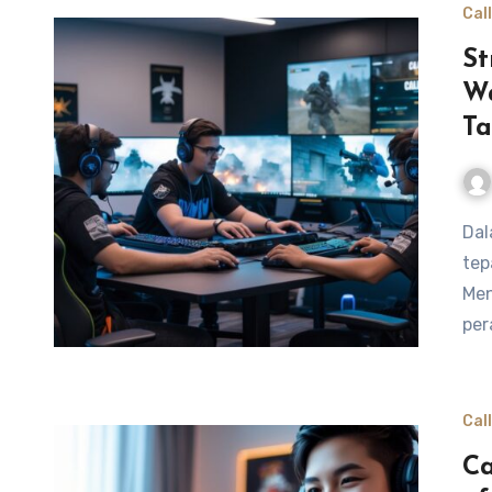
Cal
St
Wa
Ta
Dalam permainan Call of Duty Warzone, strategi tim yang
tep
Men
per
Cal
Ca