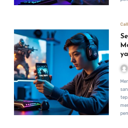
Cal
Se
Mo
ya
Mencapai presisi dalam permainan Call of Duty Mobile
san
tep
men
pem