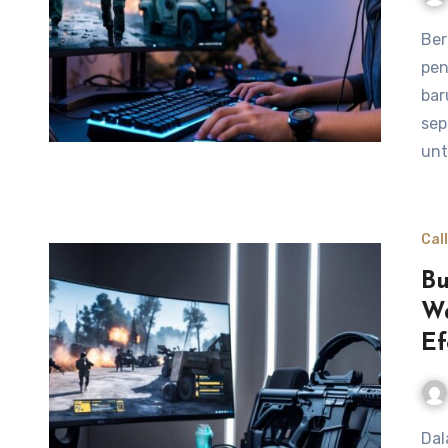
Bermain Call of Duty Modern Warfare II bisa menjadi
pen
bar
sep
un
Cal
Bu
W
Ef
Dalam dunia yang kompetitif seperti Call of Duty Warzone,