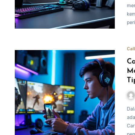
mem
kem
per
Cal
Ca
Mo
Ti
Dalam dunia Call of Duty Mobile, peringkat yang tinggi
ada
Car
pem