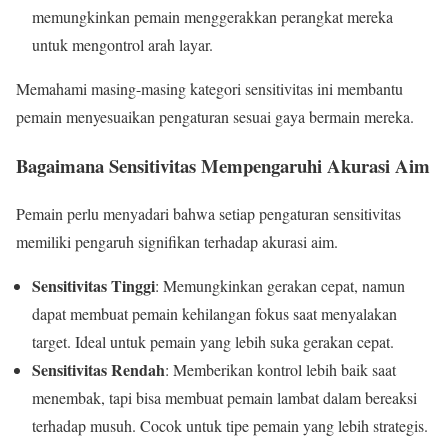
memungkinkan pemain menggerakkan perangkat mereka
untuk mengontrol arah layar.
Memahami masing-masing kategori sensitivitas ini membantu
pemain menyesuaikan pengaturan sesuai gaya bermain mereka.
Bagaimana Sensitivitas Mempengaruhi Akurasi Aim
Pemain perlu menyadari bahwa setiap pengaturan sensitivitas
memiliki pengaruh signifikan terhadap akurasi aim.
Sensitivitas Tinggi
: Memungkinkan gerakan cepat, namun
dapat membuat pemain kehilangan fokus saat menyalakan
target. Ideal untuk pemain yang lebih suka gerakan cepat.
Sensitivitas Rendah
: Memberikan kontrol lebih baik saat
menembak, tapi bisa membuat pemain lambat dalam bereaksi
terhadap musuh. Cocok untuk tipe pemain yang lebih strategis.