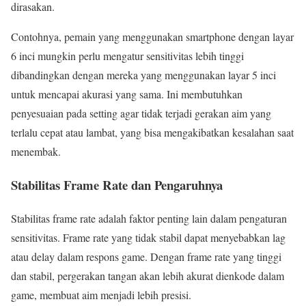
dirasakan.
Contohnya, pemain yang menggunakan smartphone dengan layar
6 inci mungkin perlu mengatur sensitivitas lebih tinggi
dibandingkan dengan mereka yang menggunakan layar 5 inci
untuk mencapai akurasi yang sama. Ini membutuhkan
penyesuaian pada setting agar tidak terjadi gerakan aim yang
terlalu cepat atau lambat, yang bisa mengakibatkan kesalahan saat
menembak.
Stabilitas Frame Rate dan Pengaruhnya
Stabilitas frame rate adalah faktor penting lain dalam pengaturan
sensitivitas. Frame rate yang tidak stabil dapat menyebabkan lag
atau delay dalam respons game. Dengan frame rate yang tinggi
dan stabil, pergerakan tangan akan lebih akurat dienkode dalam
game, membuat aim menjadi lebih presisi.