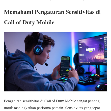
Memahami Pengaturan Sensitivitas di
Call of Duty Mobile
Pengaturan sensitivitas di Call of Duty Mobile sangat penting
untuk meningkatkan performa pemain. Sensitivitas yang tepat