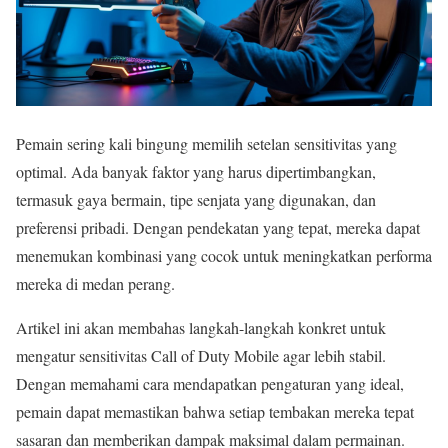
Pemain sering kali bingung memilih setelan sensitivitas yang
optimal. Ada banyak faktor yang harus dipertimbangkan,
termasuk gaya bermain, tipe senjata yang digunakan, dan
preferensi pribadi. Dengan pendekatan yang tepat, mereka dapat
menemukan kombinasi yang cocok untuk meningkatkan performa
mereka di medan perang.
Artikel ini akan membahas langkah-langkah konkret untuk
mengatur sensitivitas Call of Duty Mobile agar lebih stabil.
Dengan memahami cara mendapatkan pengaturan yang ideal,
pemain dapat memastikan bahwa setiap tembakan mereka tepat
sasaran dan memberikan dampak maksimal dalam permainan.