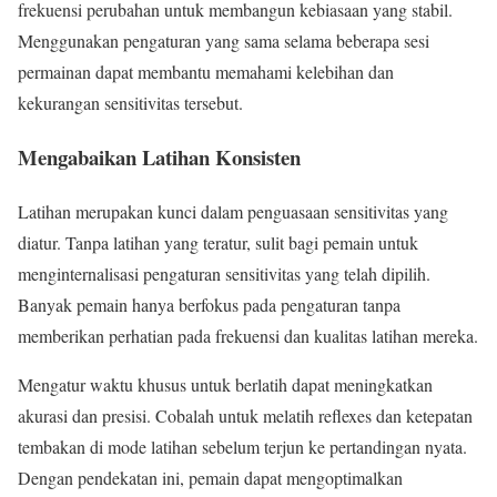
frekuensi perubahan untuk membangun kebiasaan yang stabil.
Menggunakan pengaturan yang sama selama beberapa sesi
permainan dapat membantu memahami kelebihan dan
kekurangan sensitivitas tersebut.
Mengabaikan Latihan Konsisten
Latihan merupakan kunci dalam penguasaan sensitivitas yang
diatur. Tanpa latihan yang teratur, sulit bagi pemain untuk
menginternalisasi pengaturan sensitivitas yang telah dipilih.
Banyak pemain hanya berfokus pada pengaturan tanpa
memberikan perhatian pada frekuensi dan kualitas latihan mereka.
Mengatur waktu khusus untuk berlatih dapat meningkatkan
akurasi dan presisi. Cobalah untuk melatih reflexes dan ketepatan
tembakan di mode latihan sebelum terjun ke pertandingan nyata.
Dengan pendekatan ini, pemain dapat mengoptimalkan