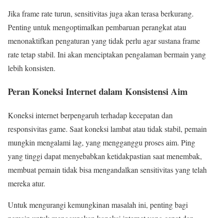
Jika frame rate turun, sensitivitas juga akan terasa berkurang.
Penting untuk mengoptimalkan pembaruan perangkat atau
menonaktifkan pengaturan yang tidak perlu agar sustana frame
rate tetap stabil. Ini akan menciptakan pengalaman bermain yang
lebih konsisten.
Peran Koneksi Internet dalam Konsistensi Aim
Koneksi internet berpengaruh terhadap kecepatan dan
responsivitas game. Saat koneksi lambat atau tidak stabil, pemain
mungkin mengalami lag, yang mengganggu proses aim. Ping
yang tinggi dapat menyebabkan ketidakpastian saat menembak,
membuat pemain tidak bisa mengandalkan sensitivitas yang telah
mereka atur.
Untuk mengurangi kemungkinan masalah ini, penting bagi