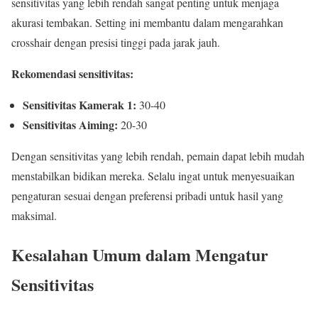
sensitivitas yang lebih rendah sangat penting untuk menjaga
akurasi tembakan. Setting ini membantu dalam mengarahkan
crosshair dengan presisi tinggi pada jarak jauh.
Rekomendasi sensitivitas:
Sensitivitas Kamerak 1:
30-40
Sensitivitas Aiming:
20-30
Dengan sensitivitas yang lebih rendah, pemain dapat lebih mudah
menstabilkan bidikan mereka. Selalu ingat untuk menyesuaikan
pengaturan sesuai dengan preferensi pribadi untuk hasil yang
maksimal.
Kesalahan Umum dalam Mengatur
Sensitivitas