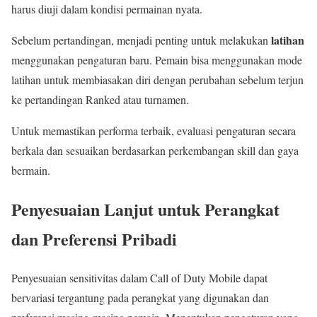
harus diuji dalam kondisi permainan nyata.
latihan
Sebelum pertandingan, menjadi penting untuk melakukan
menggunakan pengaturan baru. Pemain bisa menggunakan mode
latihan untuk membiasakan diri dengan perubahan sebelum terjun
ke pertandingan Ranked atau turnamen.
Untuk memastikan performa terbaik, evaluasi pengaturan secara
berkala dan sesuaikan berdasarkan perkembangan skill dan gaya
bermain.
Penyesuaian Lanjut untuk Perangkat
dan Preferensi Pribadi
Penyesuaian sensitivitas dalam Call of Duty Mobile dapat
bervariasi tergantung pada perangkat yang digunakan dan