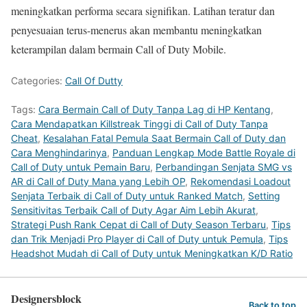
meningkatkan performa secara signifikan. Latihan teratur dan
penyesuaian terus-menerus akan membantu meningkatkan
keterampilan dalam bermain Call of Duty Mobile.
Categories:
Call Of Dutty
Tags:
Cara Bermain Call of Duty Tanpa Lag di HP Kentang
,
Cara Mendapatkan Killstreak Tinggi di Call of Duty Tanpa
Cheat
,
Kesalahan Fatal Pemula Saat Bermain Call of Duty dan
Cara Menghindarinya
,
Panduan Lengkap Mode Battle Royale di
Call of Duty untuk Pemain Baru
,
Perbandingan Senjata SMG vs
AR di Call of Duty Mana yang Lebih OP
,
Rekomendasi Loadout
Senjata Terbaik di Call of Duty untuk Ranked Match
,
Setting
Sensitivitas Terbaik Call of Duty Agar Aim Lebih Akurat
,
Strategi Push Rank Cepat di Call of Duty Season Terbaru
,
Tips
dan Trik Menjadi Pro Player di Call of Duty untuk Pemula
,
Tips
Headshot Mudah di Call of Duty untuk Meningkatkan K/D Ratio
Designersblock
Back to top