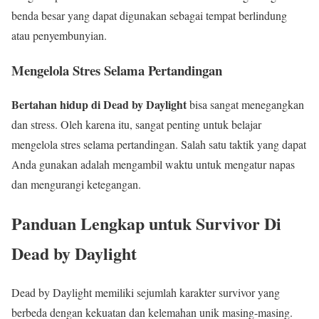
benda besar yang dapat digunakan sebagai tempat berlindung
atau penyembunyian.
Mengelola Stres Selama Pertandingan
Bertahan hidup di Dead by Daylight
bisa sangat menegangkan
dan stress. Oleh karena itu, sangat penting untuk belajar
mengelola stres selama pertandingan. Salah satu taktik yang dapat
Anda gunakan adalah mengambil waktu untuk mengatur napas
dan mengurangi ketegangan.
Panduan Lengkap untuk Survivor Di
Dead by Daylight
Dead by Daylight memiliki sejumlah karakter survivor yang
berbeda dengan kekuatan dan kelemahan unik masing-masing.