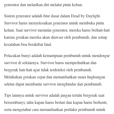
generator dan melarikan diri melalui pintu keluar.
Sistem generator adalah fitur dasar dalam Dead by Daylight.
Survivor harus menyelesaikan generator untuk membuka pintu
keluar. Saat survivor memulai generator, mereka harus berhati-hati
karena gerakan mereka akan diawasi oleh pembunuh, dan setiap
kesalahan bisa berakibat fatal.
Pelacakan bunyi adalah kemampuan pembunuh untuk mendengar
survivor di sekitarnya. Survivor harus memperhatikan dan
bergerak hati-hati agar tidak terdeteksi oleh pembunuh.
Melakukan gerakan cepat dan memanfaatkan suara lingkungan
sekitar dapat membantu survivor menghindar dari pembunuh.
Tips lainnya untuk survivor adalah jangan terlalu bergerak saat
bersembunyi, tahu kapan harus berlari dan kapan harus berhenti,
serta mengetahui cara memanfaatkan perilaku pembunuh untuk