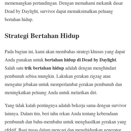
memenangkan pertandingan. Dengan memahami mekanik dasar
Dead by Daylight, survivor dapat memaksimalkan peluang
bertahan hidup.
Strategi Bertahan Hidup
Pada bagian ini, kami akan membahas strategi khusus yang dapat
bertahan hidup di Dead by Daylight
Anda gunakan untuk
.
trik bertahan hidup
Salah satu
adalah dengan menghindari
pembunuh sebisa mungkin. Lakukan gerakan zigzag atau
mengatur jebakan untuk memperlambat gerakan pembunuh dan
meningkatkan peluang Anda untuk melarikan diri.
Yang tidak kalah pentingnya adalah bekerja sama dengan survivor
lainnya. Dalam tim, beri tahu rekan Anda tentang keberadaan
pembunuh dan bahu-membahu untuk menghasilkan gerakan yang
efektif. Bagi tugas dalam mencari dan menghidupkan generator