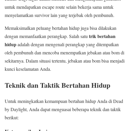
untuk mendapatkan escape route selain bekerja sama untuk
menyelamatkan survivor lain yang terjebak oleh pembunuh.
Memaksimalkan peluang bertahan hidup juga bisa dilakukan
trik bertahan
dengan memanfaatkan perangkap. Salah satu
hidup
adalah dengan mengenali perangkap yang ditempatkan
oleh pembunuh dan mencoba menempatkan jebakan atau bom di
sekitarnya. Dalam situasi tertentu, jebakan atau bom bisa menjadi
kunci keselamatan Anda.
Teknik dan Taktik Bertahan Hidup
Untuk meningkatkan kemampuan bertahan hidup Anda di Dead
by Daylight, Anda dapat menguasai beberapa teknik dan taktik
berikut: