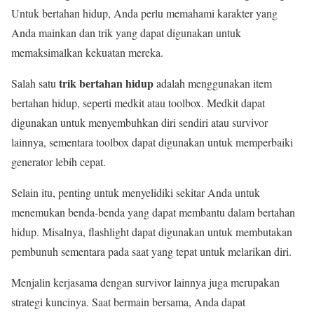
Untuk bertahan hidup, Anda perlu memahami karakter yang
Anda mainkan dan trik yang dapat digunakan untuk
memaksimalkan kekuatan mereka.
trik bertahan hidup
Salah satu
adalah menggunakan item
bertahan hidup, seperti medkit atau toolbox. Medkit dapat
digunakan untuk menyembuhkan diri sendiri atau survivor
lainnya, sementara toolbox dapat digunakan untuk memperbaiki
generator lebih cepat.
Selain itu, penting untuk menyelidiki sekitar Anda untuk
menemukan benda-benda yang dapat membantu dalam bertahan
hidup. Misalnya, flashlight dapat digunakan untuk membutakan
pembunuh sementara pada saat yang tepat untuk melarikan diri.
Menjalin kerjasama dengan survivor lainnya juga merupakan
strategi kuncinya. Saat bermain bersama, Anda dapat