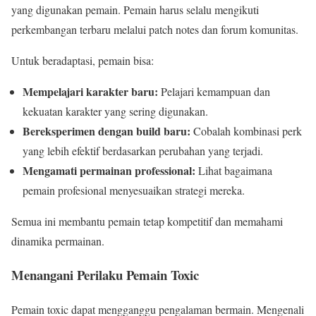
yang digunakan pemain. Pemain harus selalu mengikuti
perkembangan terbaru melalui patch notes dan forum komunitas.
Untuk beradaptasi, pemain bisa:
Mempelajari karakter baru:
Pelajari kemampuan dan
kekuatan karakter yang sering digunakan.
Bereksperimen dengan build baru:
Cobalah kombinasi perk
yang lebih efektif berdasarkan perubahan yang terjadi.
Mengamati permainan professional:
Lihat bagaimana
pemain profesional menyesuaikan strategi mereka.
Semua ini membantu pemain tetap kompetitif dan memahami
dinamika permainan.
Menangani Perilaku Pemain Toxic
Pemain toxic dapat mengganggu pengalaman bermain. Mengenali