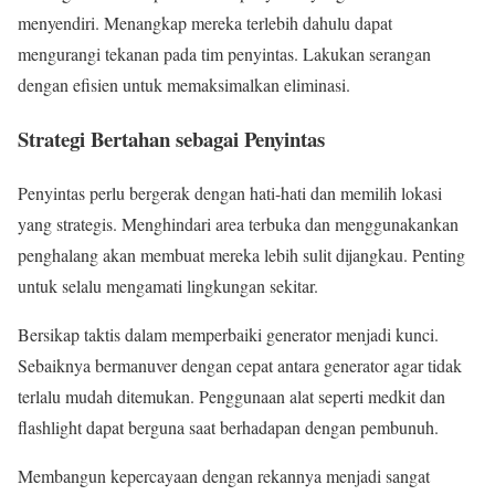
menyendiri. Menangkap mereka terlebih dahulu dapat
mengurangi tekanan pada tim penyintas. Lakukan serangan
dengan efisien untuk memaksimalkan eliminasi.
Strategi Bertahan sebagai Penyintas
Penyintas perlu bergerak dengan hati-hati dan memilih lokasi
yang strategis. Menghindari area terbuka dan menggunakankan
penghalang akan membuat mereka lebih sulit dijangkau. Penting
untuk selalu mengamati lingkungan sekitar.
Bersikap taktis dalam memperbaiki generator menjadi kunci.
Sebaiknya bermanuver dengan cepat antara generator agar tidak
terlalu mudah ditemukan. Penggunaan alat seperti medkit dan
flashlight dapat berguna saat berhadapan dengan pembunuh.
Membangun kepercayaan dengan rekannya menjadi sangat