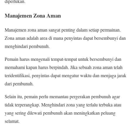
diperlukan.
Manajemen Zona Aman
Manajemen zona aman sangat penting dalam setiap permainan.
Zona aman adalah area di mana penyintas dapat bersembunyi dan
menghindari pembunuh.
Pemain harus mengenali tempat-tempat untuk bersembunyi dan
memahami kapan harus berpindah. Jika sebuah zona aman telah
teridentifikasi, penyintas dapat mengatur waktu dan menjaga jarak
dari pembunuh.
Selain itu, pemain perlu memantau pergerakan pembunuh agar
tidak terperangkap. Menghindari zona yang terlalu terbuka atau
yang sering dilewati pembunuh akan meningkatkan peluang
selamat.