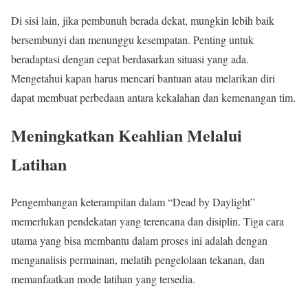
Di sisi lain, jika pembunuh berada dekat, mungkin lebih baik
bersembunyi dan menunggu kesempatan. Penting untuk
beradaptasi dengan cepat berdasarkan situasi yang ada.
Mengetahui kapan harus mencari bantuan atau melarikan diri
dapat membuat perbedaan antara kekalahan dan kemenangan tim.
Meningkatkan Keahlian Melalui
Latihan
Pengembangan keterampilan dalam “Dead by Daylight”
memerlukan pendekatan yang terencana dan disiplin. Tiga cara
utama yang bisa membantu dalam proses ini adalah dengan
menganalisis permainan, melatih pengelolaan tekanan, dan
memanfaatkan mode latihan yang tersedia.