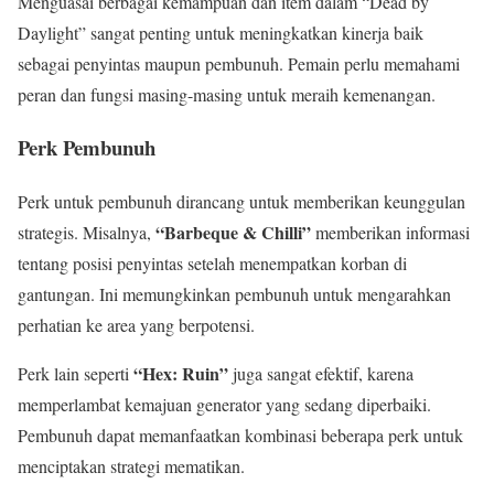
Menguasai berbagai kemampuan dan item dalam “Dead by
Daylight” sangat penting untuk meningkatkan kinerja baik
sebagai penyintas maupun pembunuh. Pemain perlu memahami
peran dan fungsi masing-masing untuk meraih kemenangan.
Perk Pembunuh
Perk untuk pembunuh dirancang untuk memberikan keunggulan
“Barbeque & Chilli”
strategis. Misalnya,
memberikan informasi
tentang posisi penyintas setelah menempatkan korban di
gantungan. Ini memungkinkan pembunuh untuk mengarahkan
perhatian ke area yang berpotensi.
“Hex: Ruin”
Perk lain seperti
juga sangat efektif, karena
memperlambat kemajuan generator yang sedang diperbaiki.
Pembunuh dapat memanfaatkan kombinasi beberapa perk untuk
menciptakan strategi mematikan.