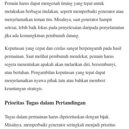
Pemain harus dapat mengenali timing yang tepat untuk
melakukan berbagai tindakan, seperti memperbaiki generator atau
menyelamatkan teman tim. Misalnya, saat generator hampir
selesai, lebih baik fokus pada penyelesaian daripada penyelamatan
jika ada kemungkinan pembunuh datang.
Keputusan yang cepat dan cerdas sangat berpengaruh pada hasil
permainan. Saat melihat pembunuh mendekat, pemain harus
segera menentukan apakah akan melarikan diri, bersembunyi,
atau bertahan. Pengambilan keputusan yang tepat dapat
menyelamatkan nyawa pihak lain atau bahkan memberi
keuntungan strategis.
Prioritas Tugas dalam Pertandingan
Tugas dalam permainan harus diprioritaskan dengan bijak.
Misalnya, memperbaiki generator seringkali menjadi prioritas