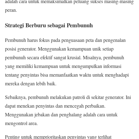
adalah cara untuk memaksimalkan peluang sukses masing-masing
peran.
Strategi Berburu sebagai Pembunuh
Pembunuh harus fokus pada penguasaan peta dan pengenalan
posisi generator. Menggunakan kemampuan unik setiap
pembunuh secara efektif sangat krusial. Misalnya, pembunuh
yang memiliki kemampuan untuk mengumpulkan informasi
tentang penyintas bisa memanfaatkan waktu untuk menghadapi
mereka dengan lebih baik.
Sebaiknya, pembunuh melakukan patroli di sekitar generator. Ini
dapat menekan penyintas dan mencegah perbaikan.
Menggunakan jebakan dan penghalang adalah cara untuk
mengontrol area.
Penting untuk memprioritaskan penyintas yang terlihat