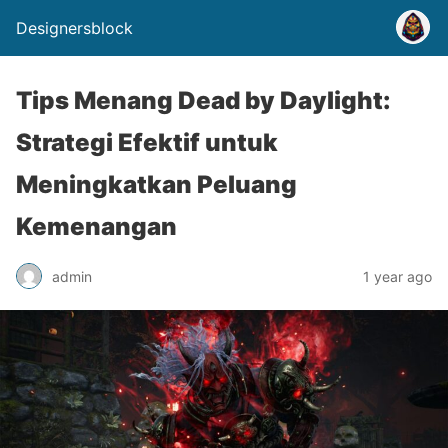
Designersblock
Tips Menang Dead by Daylight:
Strategi Efektif untuk
Meningkatkan Peluang
Kemenangan
admin
1 year ago