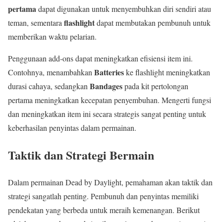
pertama
dapat digunakan untuk menyembuhkan diri sendiri atau
flashlight
teman, sementara
dapat membutakan pembunuh untuk
memberikan waktu pelarian.
Penggunaan add-ons dapat meningkatkan efisiensi item ini.
Batteries
Contohnya, menambahkan
ke flashlight meningkatkan
Bandages
durasi cahaya, sedangkan
pada kit pertolongan
pertama meningkatkan kecepatan penyembuhan. Mengerti fungsi
dan meningkatkan item ini secara strategis sangat penting untuk
keberhasilan penyintas dalam permainan.
Taktik dan Strategi Bermain
Dalam permainan Dead by Daylight, pemahaman akan taktik dan
strategi sangatlah penting. Pembunuh dan penyintas memiliki
pendekatan yang berbeda untuk meraih kemenangan. Berikut