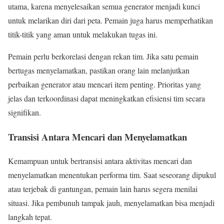
utama, karena menyelesaikan semua generator menjadi kunci
untuk melarikan diri dari peta. Pemain juga harus memperhatikan
titik-titik yang aman untuk melakukan tugas ini.
Pemain perlu berkorelasi dengan rekan tim. Jika satu pemain
bertugas menyelamatkan, pastikan orang lain melanjutkan
perbaikan generator atau mencari item penting. Prioritas yang
jelas dan terkoordinasi dapat meningkatkan efisiensi tim secara
signifikan.
Transisi Antara Mencari dan Menyelamatkan
Kemampuan untuk bertransisi antara aktivitas mencari dan
menyelamatkan menentukan performa tim. Saat seseorang dipukul
atau terjebak di gantungan, pemain lain harus segera menilai
situasi. Jika pembunuh tampak jauh, menyelamatkan bisa menjadi
langkah tepat.