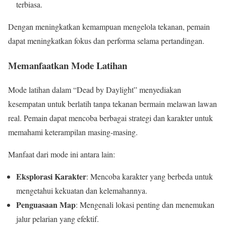
terbiasa.
Dengan meningkatkan kemampuan mengelola tekanan, pemain
dapat meningkatkan fokus dan performa selama pertandingan.
Memanfaatkan Mode Latihan
Mode latihan dalam “Dead by Daylight” menyediakan
kesempatan untuk berlatih tanpa tekanan bermain melawan lawan
real. Pemain dapat mencoba berbagai strategi dan karakter untuk
memahami keterampilan masing-masing.
Manfaat dari mode ini antara lain:
Eksplorasi Karakter
: Mencoba karakter yang berbeda untuk
mengetahui kekuatan dan kelemahannya.
Penguasaan Map
: Mengenali lokasi penting dan menemukan
jalur pelarian yang efektif.