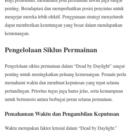
penting. Beradaptasi dan memperhatikan posisi penyintas untuk
mengejar mereka lebih efektif. Penggunaan strategi menyeluruh
dapat memberikan keuntungan yang besar dalam mendapatkan
kemenangan.
Pengelolaan Siklus Permainan
Pengelolaan siklus permainan dalam “Dead by Daylight” sangat
penting untuk meningkatkan peluang kemenangan. Pemain perlu
memahami waktu dan membuat keputusan yang tepat selama
pertandingan. Prioritas tugas juga harus jelas, serta kemampuan
untuk bertransisi antara berbagai peran selama permainan.
Pemahaman Waktu dan Pengambilan Keputusan
Waktu merupakan faktor krusial dalam “Dead by Daylight.”