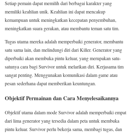
Setiap pemain dapat memilih dari berbagai karakter yang
memiliki keahlian unik. Keahlian ini dapat mencakup
kemampuan untuk meningkatkan kecepatan penyembuhan,
meningkatkan suara gerakan, atau membantu teman satu tim.
Tugas utama mereka adalah memperbaiki generator, membantu
satu sama lain, dan melindungi diri dari Killer. Generator yang
diperbaiki akan membuka pintu keluar, yang merupakan satu-
satunya cara bagi Survivor untuk melarikan diri. Kerjasama tim
sangat penting. Menggunakan komunikasi dalam game atau
pesan sederhana dapat memberikan keuntungan.
Objektif Permainan dan Cara Menyelesaikannya
Objektif utama dalam mode Survivor adalah memperbaiki empat
dari lima generator yang tersedia dalam peta untuk membuka
pintu keluar. Survivor perlu bekerja sama, membagi tugas, dan