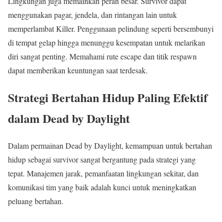
Lingkungan juga memainkan peran besar. Survivor dapat
menggunakan pagar, jendela, dan rintangan lain untuk
memperlambat Killer. Penggunaan pelindung seperti bersembunyi
di tempat gelap hingga menunggu kesempatan untuk melarikan
diri sangat penting. Memahami rute escape dan titik respawn
dapat memberikan keuntungan saat terdesak.
Strategi Bertahan Hidup Paling Efektif
dalam Dead by Daylight
Dalam permainan Dead by Daylight, kemampuan untuk bertahan
hidup sebagai survivor sangat bergantung pada strategi yang
tepat. Manajemen jarak, pemanfaatan lingkungan sekitar, dan
komunikasi tim yang baik adalah kunci untuk meningkatkan
peluang bertahan.