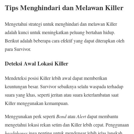
Tips Menghindari dan Melawan Killer
Mengetahui strategi untuk menghindari dan melawan Killer
adalah kunci untuk meningkatkan peluang bertahan hidup.
Berikut adalah beberapa cara efektif yang dapat diterapkan oleh
para Survivor.
Deteksi Awal Lokasi Killer
Mendeteksi posisi Killer lebih awal dapat memberikan
keuntungan besar. Survivor sebaiknya selalu waspada terhadap
suara yang khas, seperti jeritan atau suara keterlambatan saat
Killer menggunakan kemampuan.
Menggunakan perk seperti
Bond
atau
Alert
dapat membantu
mengetahui lokasi rekan setim dan Killer lebih cepat. Penggunaan
headphones
juga penting untuk mendengar lebih jelas langkah