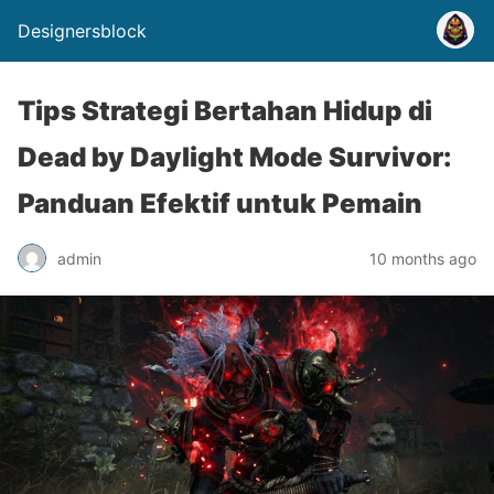
Designersblock
Tips Strategi Bertahan Hidup di
Dead by Daylight Mode Survivor:
Panduan Efektif untuk Pemain
admin
10 months ago