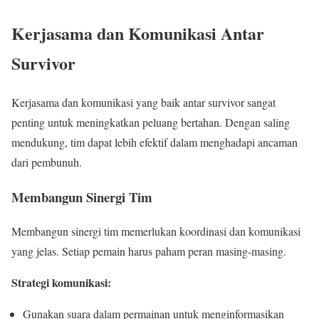
Kerjasama dan Komunikasi Antar
Survivor
Kerjasama dan komunikasi yang baik antar survivor sangat
penting untuk meningkatkan peluang bertahan. Dengan saling
mendukung, tim dapat lebih efektif dalam menghadapi ancaman
dari pembunuh.
Membangun Sinergi Tim
Membangun sinergi tim memerlukan koordinasi dan komunikasi
yang jelas. Setiap pemain harus paham peran masing-masing.
Strategi komunikasi:
Gunakan suara dalam permainan untuk menginformasikan