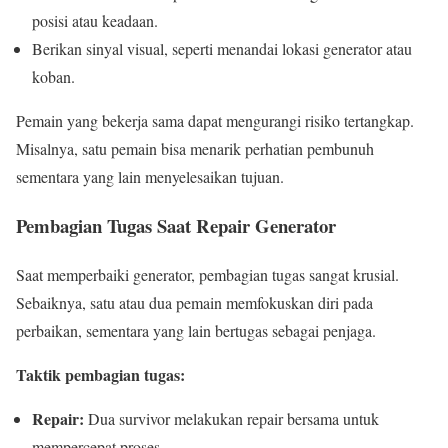
posisi atau keadaan.
Berikan sinyal visual, seperti menandai lokasi generator atau
koban.
Pemain yang bekerja sama dapat mengurangi risiko tertangkap.
Misalnya, satu pemain bisa menarik perhatian pembunuh
sementara yang lain menyelesaikan tujuan.
Pembagian Tugas Saat Repair Generator
Saat memperbaiki generator, pembagian tugas sangat krusial.
Sebaiknya, satu atau dua pemain memfokuskan diri pada
perbaikan, sementara yang lain bertugas sebagai penjaga.
Taktik pembagian tugas:
Repair:
Dua survivor melakukan repair bersama untuk
mempercepat proses.