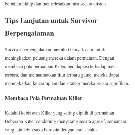
bertahan hidup dan menyelesaikan misi secara efisien.
Tips Lanjutan untuk Survivor
Berpengalaman
Survivor berpengalaman memiliki banyak cara untuk
meningkatkan peluang mereka dalam permainan. Dengan
membaca pola permainan Killer, beradaptasi terhadap meta
terbaru, dan memanfaatkan fitur terbaru game, mereka dapat
meningkatkan keterampilan dan strategi mereka secara signifikan.
Membaca Pola Permainan Killer
Ketahui kebiasaan Killer yang sering dipilih di permainan.
Beberapa Killer cenderung menyerang secara agresif, sementara
yang lain lebih suka bermain dengan cara stealth.