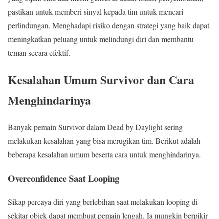
pastikan untuk memberi sinyal kepada tim untuk mencari
perlindungan. Menghadapi risiko dengan strategi yang baik dapat
meningkatkan peluang untuk melindungi diri dan membantu
teman secara efektif.
Kesalahan Umum Survivor dan Cara
Menghindarinya
Banyak pemain Survivor dalam Dead by Daylight sering
melakukan kesalahan yang bisa merugikan tim. Berikut adalah
beberapa kesalahan umum beserta cara untuk menghindarinya.
Overconfidence Saat Looping
Sikap percaya diri yang berlebihan saat melakukan looping di
sekitar objek dapat membuat pemain lengah. Ia mungkin berpikir