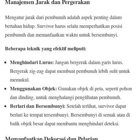
Manajemen Jarak dan Pergerakan
Mengatur jarak dari pembunuh adalah aspek penting dalam
bertahan hidup. Survivor harus selalu memperhatikan posisi
pembunuh dan memanfaatkan waktu untuk bersembunyi.
Beberapa teknik yang efektif meliputi:
Menghindari Lurus:
Jangan bergerak dalam garis lurus.
Bergerak zig-zag dapat membuat pembunuh lebih sulit untuk
memukul.
Menggunakan Objek:
Gunakan objek di peta, seperti pohon
dan dinding, untuk menghalangi penglihatan pembunuh.
Berlari dan Bersembunyi:
Setelah terlihat, survivor dapat
berlari ke tempat tersembunyi. Bersembunyi di semak atau di
balik objek besar dapat membantu menghindari deteksi.
Memanfaatkan Dekorasi dan Pelarian