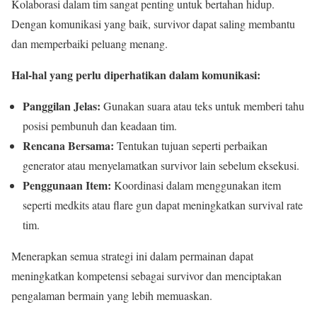
Kolaborasi dalam tim sangat penting untuk bertahan hidup.
Dengan komunikasi yang baik, survivor dapat saling membantu
dan memperbaiki peluang menang.
Hal-hal yang perlu diperhatikan dalam komunikasi:
Panggilan Jelas:
Gunakan suara atau teks untuk memberi tahu
posisi pembunuh dan keadaan tim.
Rencana Bersama:
Tentukan tujuan seperti perbaikan
generator atau menyelamatkan survivor lain sebelum eksekusi.
Penggunaan Item:
Koordinasi dalam menggunakan item
seperti medkits atau flare gun dapat meningkatkan survival rate
tim.
Menerapkan semua strategi ini dalam permainan dapat
meningkatkan kompetensi sebagai survivor dan menciptakan
pengalaman bermain yang lebih memuaskan.