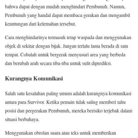
bahwa dapat dengan mudah menghindari Pembunuh. Namun,
Pembunuh yang handal dapat membaca gerakan dan mengambil
keuntungan dari kelemahan tersebut.
Cara menghindarinya termasuk tetap waspada dan menggunakan
objek di sekitar dengan bijak. Jangan terlalu lama berada di satu
tempat. Cobalah untuk bergerak menyusuri area yang berbeda
dan berubah arah secara tiba-tiba untuk sulit diprediksi.
Kurangnya Komunikasi
Salah satu kesalahan paling umum adalah kurangnya komunikasi
antara para Survivor. Ketika pemain tidak saling memberi tahu
posisi dan pergerakan Pembunuh, mereka berisiko terjebak dalam
situasi berbahaya.
Menggunakan obrolan suara atau teks untuk memberikan