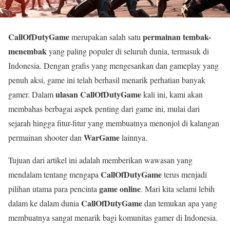
CallOfDutyGame
permainan tembak-
merupakan salah satu
menembak
yang paling populer di seluruh dunia, termasuk di
Indonesia. Dengan grafis yang mengesankan dan gameplay yang
penuh aksi, game ini telah berhasil menarik perhatian banyak
ulasan CallOfDutyGame
gamer. Dalam
kali ini, kami akan
membahas berbagai aspek penting dari game ini, mulai dari
sejarah hingga fitur-fitur yang membuatnya menonjol di kalangan
WarGame
permainan shooter dan
lainnya.
Tujuan dari artikel ini adalah memberikan wawasan yang
CallOfDutyGame
mendalam tentang mengapa
terus menjadi
game online
pilihan utama para pencinta
. Mari kita selami lebih
CallOfDutyGame
dalam ke dalam dunia
dan temukan apa yang
membuatnya sangat menarik bagi komunitas gamer di Indonesia.