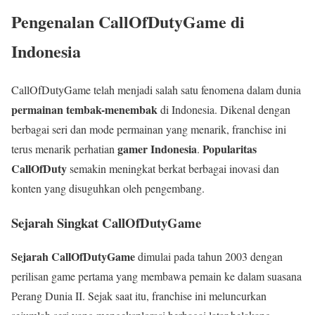
Pengenalan CallOfDutyGame di
Indonesia
CallOfDutyGame telah menjadi salah satu fenomena dalam dunia
permainan tembak-menembak
di Indonesia. Dikenal dengan
berbagai seri dan mode permainan yang menarik, franchise ini
gamer Indonesia
Popularitas
terus menarik perhatian
.
CallOfDuty
semakin meningkat berkat berbagai inovasi dan
konten yang disuguhkan oleh pengembang.
Sejarah Singkat CallOfDutyGame
Sejarah CallOfDutyGame
dimulai pada tahun 2003 dengan
perilisan game pertama yang membawa pemain ke dalam suasana
Perang Dunia II. Sejak saat itu, franchise ini meluncurkan