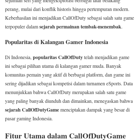
sejumlah seri yang mengeksplorasi berbagai latar belakang
perang, mulai dari konflik historis hingga pertempuran modern.
Keberhasilan ini menjadikan CallOfDuty sebagai salah satu game
sejarah permainan tembak-menembak
terpopuler dalam
.
Popularitas di Kalangan Gamer Indonesia
popularitas CallOfDuty
Di Indonesia,
telah menjadikan game
ini sebagai pilihan utama di kalangan gamer muda. Banyak
komunitas pemain yang aktif di berbagai platform, dan game ini
sering dijadikan sebagai kompetisi dalam turnamen eSports. Data
menunjukkan bahwa CallOfDuty merupakan salah satu game
yang paling banyak diunduh dan dimainkan, menegaskan bahwa
sejarah CallOfDutyGame
menciptakan dampak yang besar di
pasar gaming Indonesia.
Fitur Utama dalam CallOfDutyGame