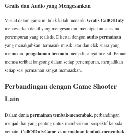
Grafis dan Audio yang Mengesankan
Grafis CallOfDuty
Visual dalam game ini tidak kalah menarik.
menawarkan detail yang mengesankan, menciptakan suasana
audio permainan
pertempuran yang realistis. Disertai dengan
yang menakjubkan, termasuk musik latar dan efek suara yang
pengalaman bermain
memukau,
menjadi sangat imersif. Pemain
merasa terlibat langsung dalam setiap pertempuran, menjadikan
setiap sesi permainan sangat memuaskan.
Perbandingan dengan Game Shooter
Lain
permainan tembak-menembak
Dalam dunia
, perbandingan
menjadi hal yang penting untuk memberikan perspektif kepada
CallOfDutyGame vs permainan tembak-menembak
pemain.