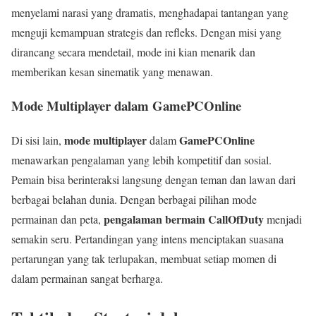
menyelami narasi yang dramatis, menghadapai tantangan yang
menguji kemampuan strategis dan refleks. Dengan misi yang
dirancang secara mendetail, mode ini kian menarik dan
memberikan kesan sinematik yang menawan.
Mode Multiplayer dalam GamePCOnline
mode multiplayer
GamePCOnline
Di sisi lain,
dalam
menawarkan pengalaman yang lebih kompetitif dan sosial.
Pemain bisa berinteraksi langsung dengan teman dan lawan dari
berbagai belahan dunia. Dengan berbagai pilihan mode
pengalaman bermain CallOfDuty
permainan dan peta,
menjadi
semakin seru. Pertandingan yang intens menciptakan suasana
pertarungan yang tak terlupakan, membuat setiap momen di
dalam permainan sangat berharga.