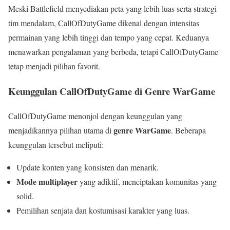
Meski Battlefield menyediakan peta yang lebih luas serta strategi
tim mendalam, CallOfDutyGame dikenal dengan intensitas
permainan yang lebih tinggi dan tempo yang cepat. Keduanya
menawarkan pengalaman yang berbeda, tetapi CallOfDutyGame
tetap menjadi pilihan favorit.
Keunggulan CallOfDutyGame di Genre WarGame
CallOfDutyGame menonjol dengan keunggulan yang
genre WarGame
menjadikannya pilihan utama di
. Beberapa
keunggulan tersebut meliputi:
Update konten yang konsisten dan menarik.
Mode multiplayer
yang adiktif, menciptakan komunitas yang
solid.
Pemilihan senjata dan kostumisasi karakter yang luas.