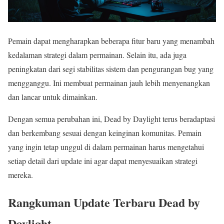
Pemain dapat mengharapkan beberapa fitur baru yang menambah
kedalaman strategi dalam permainan. Selain itu, ada juga
peningkatan dari segi stabilitas sistem dan pengurangan bug yang
mengganggu. Ini membuat permainan jauh lebih menyenangkan
dan lancar untuk dimainkan.
Dengan semua perubahan ini, Dead by Daylight terus beradaptasi
dan berkembang sesuai dengan keinginan komunitas. Pemain
yang ingin tetap unggul di dalam permainan harus mengetahui
setiap detail dari update ini agar dapat menyesuaikan strategi
mereka.
Rangkuman Update Terbaru Dead by
Daylight