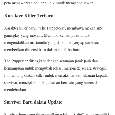
peta menawarkan peluang unik untuk mengecoh lawan.
Karakter Killer Terbaru
Karakter killer baru, “The Puppeteer”, membawa mekanisme
gameplay yang inovatif. Memiliki kemampuan untuk
mengendalikan marionette yang dapat menyergap survivor,
memberikan dimensi baru dalam taktik berburu.
The Puppeteer dilengkapi dengan serangan jarak jauh dan
kemampuan untuk mengubah lokasi marionette secara strategis.
Ini memungkinkan killer untuk memaksimalkan tekanan kepada
survivor, menciptakan pengalaman bermain yang intens dan
mendebarkan.
Survivor Baru dalam Update
Survivor baru yang diperkenalkan adalah “Sofia”, yang memiliki