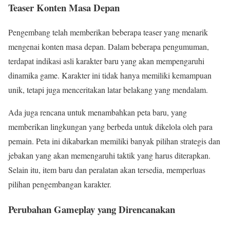
Teaser Konten Masa Depan
Pengembang telah memberikan beberapa teaser yang menarik
mengenai konten masa depan. Dalam beberapa pengumuman,
terdapat indikasi asli karakter baru yang akan mempengaruhi
dinamika game. Karakter ini tidak hanya memiliki kemampuan
unik, tetapi juga menceritakan latar belakang yang mendalam.
Ada juga rencana untuk menambahkan peta baru, yang
memberikan lingkungan yang berbeda untuk dikelola oleh para
pemain. Peta ini dikabarkan memiliki banyak pilihan strategis dan
jebakan yang akan memengaruhi taktik yang harus diterapkan.
Selain itu, item baru dan peralatan akan tersedia, memperluas
pilihan pengembangan karakter.
Perubahan Gameplay yang Direncanakan