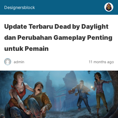
Designersblock
Update Terbaru Dead by Daylight
dan Perubahan Gameplay Penting
untuk Pemain
admin
11 months ago