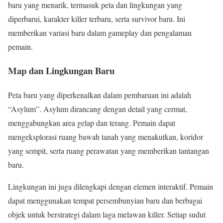
baru yang menarik, termasuk peta dan lingkungan yang
diperbarui, karakter killer terbaru, serta survivor baru. Ini
memberikan variasi baru dalam gameplay dan pengalaman
pemain.
Map dan Lingkungan Baru
Peta baru yang diperkenalkan dalam pembaruan ini adalah
“Asylum”. Asylum dirancang dengan detail yang cermat,
menggabungkan area gelap dan terang. Pemain dapat
mengeksplorasi ruang bawah tanah yang menakutkan, koridor
yang sempit, serta ruang perawatan yang memberikan tantangan
baru.
Lingkungan ini juga dilengkapi dengan elemen interaktif. Pemain
dapat menggunakan tempat persembunyian baru dan berbagai
objek untuk berstrategi dalam laga melawan killer. Setiap sudut