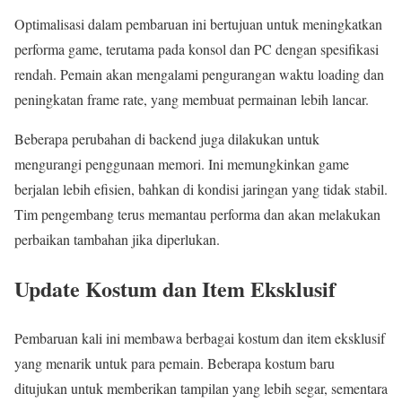
Optimalisasi dalam pembaruan ini bertujuan untuk meningkatkan
performa game, terutama pada konsol dan PC dengan spesifikasi
rendah. Pemain akan mengalami pengurangan waktu loading dan
peningkatan frame rate, yang membuat permainan lebih lancar.
Beberapa perubahan di backend juga dilakukan untuk
mengurangi penggunaan memori. Ini memungkinkan game
berjalan lebih efisien, bahkan di kondisi jaringan yang tidak stabil.
Tim pengembang terus memantau performa dan akan melakukan
perbaikan tambahan jika diperlukan.
Update Kostum dan Item Eksklusif
Pembaruan kali ini membawa berbagai kostum dan item eksklusif
yang menarik untuk para pemain. Beberapa kostum baru
ditujukan untuk memberikan tampilan yang lebih segar, sementara