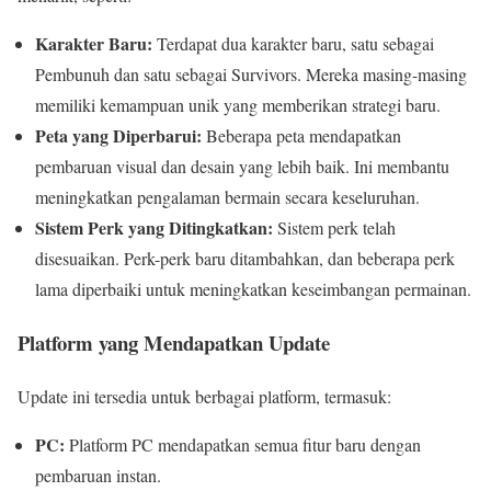
Karakter Baru:
Terdapat dua karakter baru, satu sebagai
Pembunuh dan satu sebagai Survivors. Mereka masing-masing
memiliki kemampuan unik yang memberikan strategi baru.
Peta yang Diperbarui:
Beberapa peta mendapatkan
pembaruan visual dan desain yang lebih baik. Ini membantu
meningkatkan pengalaman bermain secara keseluruhan.
Sistem Perk yang Ditingkatkan:
Sistem perk telah
disesuaikan. Perk-perk baru ditambahkan, dan beberapa perk
lama diperbaiki untuk meningkatkan keseimbangan permainan.
Platform yang Mendapatkan Update
Update ini tersedia untuk berbagai platform, termasuk:
PC:
Platform PC mendapatkan semua fitur baru dengan
pembaruan instan.