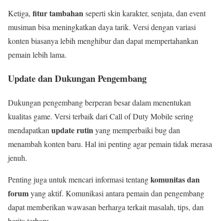
fitur tambahan
Ketiga,
seperti skin karakter, senjata, dan event
musiman bisa meningkatkan daya tarik. Versi dengan variasi
konten biasanya lebih menghibur dan dapat mempertahankan
pemain lebih lama.
Update dan Dukungan Pengembang
Dukungan pengembang berperan besar dalam menentukan
kualitas game. Versi terbaik dari Call of Duty Mobile sering
update rutin
mendapatkan
yang memperbaiki bug dan
menambah konten baru. Hal ini penting agar pemain tidak merasa
jenuh.
komunitas dan
Penting juga untuk mencari informasi tentang
forum
yang aktif. Komunikasi antara pemain dan pengembang
dapat memberikan wawasan berharga terkait masalah, tips, dan
berita terbaru.