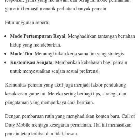
game ini berhasil menarik perhatian banyak pemain.
Fitur unggulan seperti:
Mode Pertempuran Royal
: Menghadirkan tantangan bertahan
hidup yang mendebarkan.
Mode Tim
: Memungkinkan kerja sama tim yang strategis.
Kustomisasi Senjata
: Memberikan kebebasan bagi pemain
untuk menyesuaikan senjata sesuai preferensi.
Komunitas pemain yang aktif juga menjadi faktor pendukung
kesuksesan game ini. Mereka sering berbagi tips, strategi, dan
pengalaman yang memperkaya cara bermain.
Dengan pembaruan rutin yang menghadirkan konten baru, Call of
Duty Mobile menjaga kesegaran permainan. Hal ini memastikan
pemain tetap terlibat dan tidak bosan.