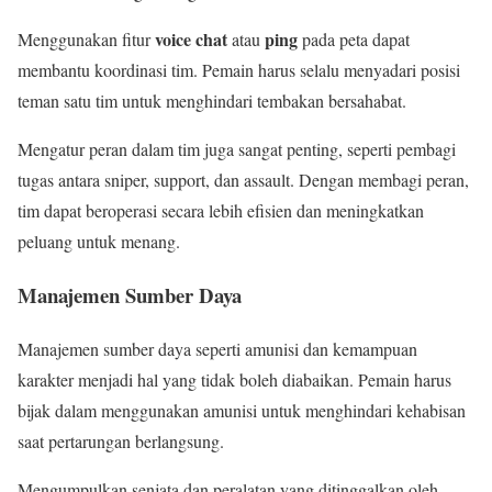
voice chat
ping
Menggunakan fitur
atau
pada peta dapat
membantu koordinasi tim. Pemain harus selalu menyadari posisi
teman satu tim untuk menghindari tembakan bersahabat.
Mengatur peran dalam tim juga sangat penting, seperti pembagi
tugas antara sniper, support, dan assault. Dengan membagi peran,
tim dapat beroperasi secara lebih efisien dan meningkatkan
peluang untuk menang.
Manajemen Sumber Daya
Manajemen sumber daya seperti amunisi dan kemampuan
karakter menjadi hal yang tidak boleh diabaikan. Pemain harus
bijak dalam menggunakan amunisi untuk menghindari kehabisan
saat pertarungan berlangsung.
Mengumpulkan senjata dan peralatan yang ditinggalkan oleh