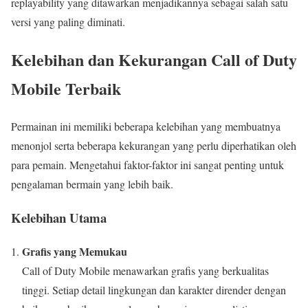
replayability yang ditawarkan menjadikannya sebagai salah satu
versi yang paling diminati.
Kelebihan dan Kekurangan Call of Duty
Mobile Terbaik
Permainan ini memiliki beberapa kelebihan yang membuatnya
menonjol serta beberapa kekurangan yang perlu diperhatikan oleh
para pemain. Mengetahui faktor-faktor ini sangat penting untuk
pengalaman bermain yang lebih baik.
Kelebihan Utama
Grafis yang Memukau
Call of Duty Mobile menawarkan grafis yang berkualitas
tinggi. Setiap detail lingkungan dan karakter dirender dengan