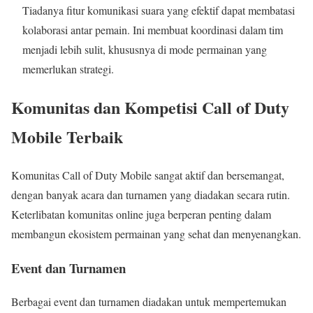
Tiadanya fitur komunikasi suara yang efektif dapat membatasi
kolaborasi antar pemain. Ini membuat koordinasi dalam tim
menjadi lebih sulit, khususnya di mode permainan yang
memerlukan strategi.
Komunitas dan Kompetisi Call of Duty
Mobile Terbaik
Komunitas Call of Duty Mobile sangat aktif dan bersemangat,
dengan banyak acara dan turnamen yang diadakan secara rutin.
Keterlibatan komunitas online juga berperan penting dalam
membangun ekosistem permainan yang sehat dan menyenangkan.
Event dan Turnamen
Berbagai event dan turnamen diadakan untuk mempertemukan