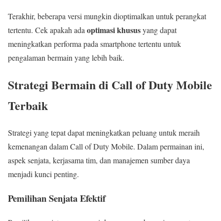
Terakhir, beberapa versi mungkin dioptimalkan untuk perangkat
optimasi khusus
tertentu. Cek apakah ada
yang dapat
meningkatkan performa pada smartphone tertentu untuk
pengalaman bermain yang lebih baik.
Strategi Bermain di Call of Duty Mobile
Terbaik
Strategi yang tepat dapat meningkatkan peluang untuk meraih
kemenangan dalam Call of Duty Mobile. Dalam permainan ini,
aspek senjata, kerjasama tim, dan manajemen sumber daya
menjadi kunci penting.
Pemilihan Senjata Efektif