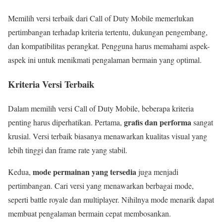
Memilih versi terbaik dari Call of Duty Mobile memerlukan
pertimbangan terhadap kriteria tertentu, dukungan pengembang,
dan kompatibilitas perangkat. Pengguna harus memahami aspek-
aspek ini untuk menikmati pengalaman bermain yang optimal.
Kriteria Versi Terbaik
Dalam memilih versi Call of Duty Mobile, beberapa kriteria
grafis dan performa
penting harus diperhatikan. Pertama,
sangat
krusial. Versi terbaik biasanya menawarkan kualitas visual yang
lebih tinggi dan frame rate yang stabil.
mode permainan yang tersedia
Kedua,
juga menjadi
pertimbangan. Cari versi yang menawarkan berbagai mode,
seperti battle royale dan multiplayer. Nihilnya mode menarik dapat
membuat pengalaman bermain cepat membosankan.