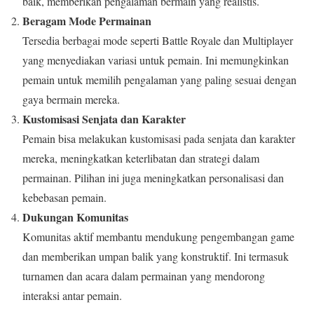
baik, memberikan pengalaman bermain yang realistis.
Beragam Mode Permainan
Tersedia berbagai mode seperti Battle Royale dan Multiplayer
yang menyediakan variasi untuk pemain. Ini memungkinkan
pemain untuk memilih pengalaman yang paling sesuai dengan
gaya bermain mereka.
Kustomisasi Senjata dan Karakter
Pemain bisa melakukan kustomisasi pada senjata dan karakter
mereka, meningkatkan keterlibatan dan strategi dalam
permainan. Pilihan ini juga meningkatkan personalisasi dan
kebebasan pemain.
Dukungan Komunitas
Komunitas aktif membantu mendukung pengembangan game
dan memberikan umpan balik yang konstruktif. Ini termasuk
turnamen dan acara dalam permainan yang mendorong
interaksi antar pemain.