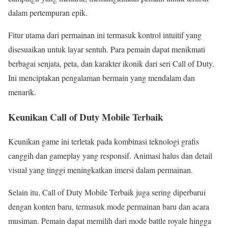
dalam pertempuran epik.
Fitur utama dari permainan ini termasuk kontrol intuitif yang
disesuaikan untuk layar sentuh. Para pemain dapat menikmati
berbagai senjata, peta, dan karakter ikonik dari seri Call of Duty.
Ini menciptakan pengalaman bermain yang mendalam dan
menarik.
Keunikan Call of Duty Mobile Terbaik
Keunikan game ini terletak pada kombinasi teknologi grafis
canggih dan gameplay yang responsif. Animasi halus dan detail
visual yang tinggi meningkatkan imersi dalam permainan.
Selain itu, Call of Duty Mobile Terbaik juga sering diperbarui
dengan konten baru, termasuk mode permainan baru dan acara
musiman. Pemain dapat memilih dari mode battle royale hingga