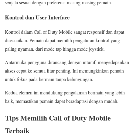
senjata sesuai dengan preferensi masing-masing pemain.
Kontrol dan User Interface
Kontrol dalam Call of Duty Mobile sangat responsif dan dapat
disesuaikan. Pemain dapat memilih pengaturan kontrol yang
paling nyaman, dari mode tap hingga mode joystick.
Antarmuka pengguna dirancang dengan intuitif, mengedepankan
akses cepat ke semua fitur penting. Ini memungkinkan pemain
untuk fokus pada bermain tanpa kebingungan.
Kedua elemen ini mendukung pengalaman bermain yang lebih
baik, memastikan pemain dapat beradaptasi dengan mudah.
Tips Memilih Call of Duty Mobile
Terbaik