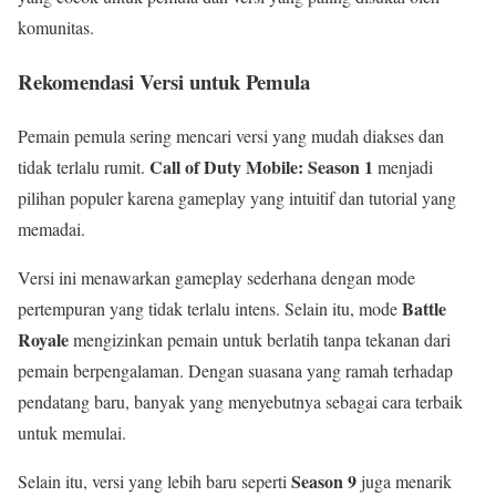
komunitas.
Rekomendasi Versi untuk Pemula
Pemain pemula sering mencari versi yang mudah diakses dan
Call of Duty Mobile: Season 1
tidak terlalu rumit.
menjadi
pilihan populer karena gameplay yang intuitif dan tutorial yang
memadai.
Versi ini menawarkan gameplay sederhana dengan mode
Battle
pertempuran yang tidak terlalu intens. Selain itu, mode
Royale
mengizinkan pemain untuk berlatih tanpa tekanan dari
pemain berpengalaman. Dengan suasana yang ramah terhadap
pendatang baru, banyak yang menyebutnya sebagai cara terbaik
untuk memulai.
Season 9
Selain itu, versi yang lebih baru seperti
juga menarik