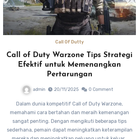
Call Of Dutty
Call of Duty Warzone Tips Strategi
Efektif untuk Memenangkan
Pertarungan
admin
20/11/2025
0
Comment
Dalam dunia kompetitif Call of Duty Warzone,
memahami cara bertahan dan meraih kemenangan
sangat penting. Dengan mengikuti beberapa tips
sederhana, pemain dapat meningkatkan keterampilan
mereka dan meningkatkan peluang untuk keluar…