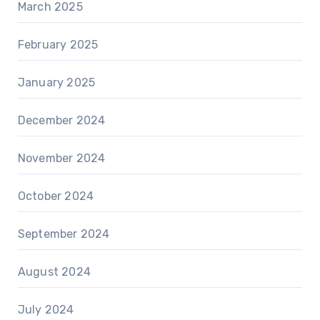
March 2025
February 2025
January 2025
December 2024
November 2024
October 2024
September 2024
August 2024
July 2024