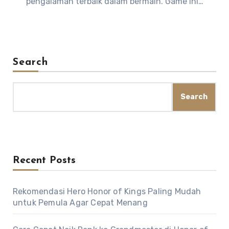
pengalaman terbaik dalam bermain. Game ini…
Search
Search
Recent Posts
Rekomendasi Hero Honor of Kings Paling Mudah
untuk Pemula Agar Cepat Menang