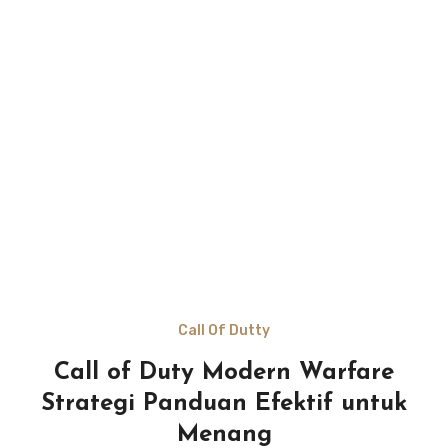
Call Of Dutty
Call of Duty Modern Warfare
Strategi Panduan Efektif untuk
Menang