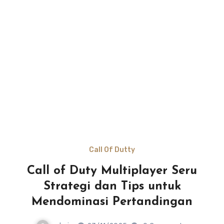
Call Of Dutty
Call of Duty Multiplayer Seru
Strategi dan Tips untuk
Mendominasi Pertandingan