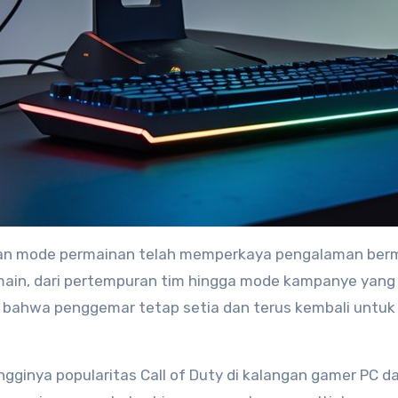
 dan mode permainan telah memperkaya pengalaman berm
main, dari pertempuran tim hingga mode kampanye yang
bahwa penggemar tetap setia dan terus kembali untuk 
gginya popularitas Call of Duty di kalangan gamer PC d