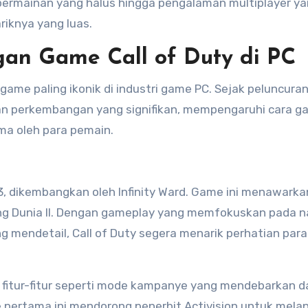
ermainan yang halus hingga pengalaman multiplayer y
riknya yang luas.
an Game Call of Duty di PC
 game paling ikonik di industri game PC. Sejak peluncura
an perkembangan yang signifikan, mempengaruhi cara g
ima oleh para pemain.
003, dikembangkan oleh Infinity Ward. Game ini menawarka
ng Dunia II. Dengan gameplay yang memfokuskan pada n
mendetail, Call of Duty segera menarik perhatian para
itur-fitur seperti mode kampanye yang mendebarkan d
e pertama ini mendorong penerbit Activision untuk mela