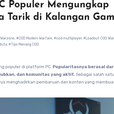
PC Populer Mengungkap
a Tarik di Kalangan Gam
y Warzone
,
#COD Modern Warfare
,
#cod multiplayer
,
#Loadout COD Wa
 duty
,
#Tips Menang COD
ing populer di platform PC.
Popularitasnya berasal dar
ubkan, dan komunitas yang aktif.
Sebagai salah sat
y terus menghadirkan pembaruan dan konten yang membua