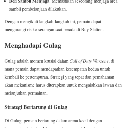
Beli Sambil Menjaga
: Memastikan seseorang menjaga area
sambil pembelanjaan dilakukan.
Dengan mengikuti langkah-langkah ini, pemain dapat
mengurangi risiko serangan saat berada di Buy Station.
Menghadapi Gulag
Gulag adalah momen krusial dalam
Call of Duty Warzone
, di
mana pemain dapat mendapatkan kesempatan kedua untuk
kembali ke pertempuran. Strategi yang tepat dan pemahaman
akan mekanisme harus diterapkan untuk mengalahkan lawan dan
melanjutkan permainan.
Strategi Bertarung di Gulag
Di Gulag, pemain bertarung dalam arena kecil dengan