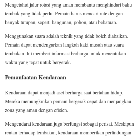
Mengetahui jalur rotasi yang aman membantu menghindari baku
tembak yang tidak perlu. Pemain harus mencari rute dengan
banyak tutupan, seperti bangunan, pohon, atau bebatuan.
Menggunakan suara adalah teknik yang tidak boleh diabaikan.
Pemain dapat mendengarkan langkah kaki musuh atau suara
tembakan. Ini memberi informasi berharga untuk menentukan
waktu yang tepat untuk bergerak.
Pemanfaatan Kendaraan
Kendaraan dapat menjadi aset berharga saat bertahan hidup.
Mereka memungkinkan pemain bergerak cepat dan menjangkau
zona yang aman dengan efisien.
Mengendarai kendaraan juga berfungsi sebagai perisai. Meskipun
rentan terhadap tembakan, kendaraan memberikan perlindungan