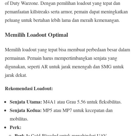
of Duty Warzone. Dengan pemilihan loadout yang tepat dan
pemanfaatan killstreaks serta armor, pemain dapat meningkatkan
peluang untuk bertahan lebih lama dan meraih kemenangan.
Memilih Loadout Optimal
Memilih loadout yang tepat bisa membuat perbedaan besar dalam
permainan. Pemain harus mempertimbangkan senjata yang
digunakan, seperti AR untuk jarak menengah dan SMG untuk
jarak dekat.
Rekomendasi Loadout:
Senjata Utama:
M4A1 atau Grau 5.56 untuk fleksibilitas.
Senjata Kedua:
MP5 atau MP7 untuk kecepatan dan
mobilitas.
Perk:
Perk 1:
Cold-Blooded untuk menghindari UAV.