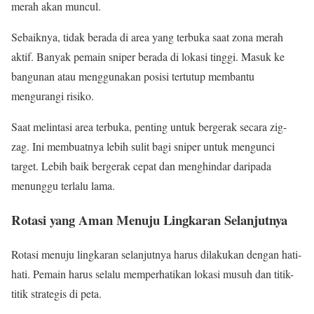
merah akan muncul.
Sebaiknya, tidak berada di area yang terbuka saat zona merah
aktif. Banyak pemain sniper berada di lokasi tinggi. Masuk ke
bangunan atau menggunakan posisi tertutup membantu
mengurangi risiko.
Saat melintasi area terbuka, penting untuk bergerak secara zig-
zag. Ini membuatnya lebih sulit bagi sniper untuk mengunci
target. Lebih baik bergerak cepat dan menghindar daripada
menunggu terlalu lama.
Rotasi yang Aman Menuju Lingkaran Selanjutnya
Rotasi menuju lingkaran selanjutnya harus dilakukan dengan hati-
hati. Pemain harus selalu memperhatikan lokasi musuh dan titik-
titik strategis di peta.