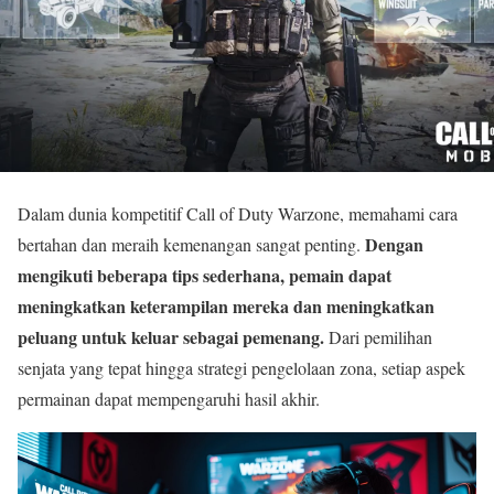
Dalam dunia kompetitif Call of Duty Warzone, memahami cara
Dengan
bertahan dan meraih kemenangan sangat penting.
mengikuti beberapa tips sederhana, pemain dapat
meningkatkan keterampilan mereka dan meningkatkan
peluang untuk keluar sebagai pemenang.
Dari pemilihan
senjata yang tepat hingga strategi pengelolaan zona, setiap aspek
permainan dapat mempengaruhi hasil akhir.