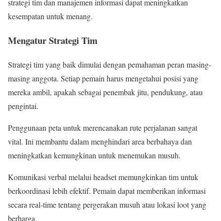
strategi tim dan manajemen informasi dapat meningkatkan
kesempatan untuk menang.
Mengatur Strategi Tim
Strategi tim yang baik dimulai dengan pemahaman peran masing-
masing anggota. Setiap pemain harus mengetahui posisi yang
mereka ambil, apakah sebagai penembak jitu, pendukung, atau
pengintai.
Penggunaan peta untuk merencanakan rute perjalanan sangat
vital. Ini membantu dalam menghindari area berbahaya dan
meningkatkan kemungkinan untuk menemukan musuh.
Komunikasi verbal melalui headset memungkinkan tim untuk
berkoordinasi lebih efektif. Pemain dapat memberikan informasi
secara real-time tentang pergerakan musuh atau lokasi loot yang
berharga.