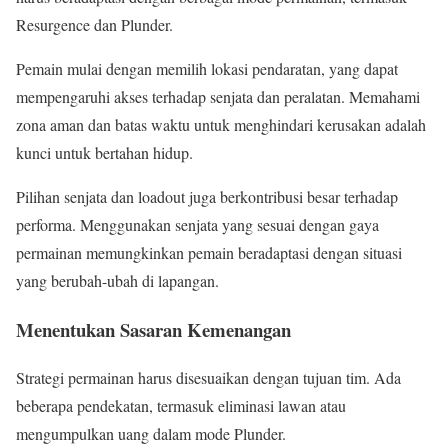
Resurgence dan Plunder.
Pemain mulai dengan memilih lokasi pendaratan, yang dapat
mempengaruhi akses terhadap senjata dan peralatan. Memahami
zona aman dan batas waktu untuk menghindari kerusakan adalah
kunci untuk bertahan hidup.
Pilihan senjata dan loadout juga berkontribusi besar terhadap
performa. Menggunakan senjata yang sesuai dengan gaya
permainan memungkinkan pemain beradaptasi dengan situasi
yang berubah-ubah di lapangan.
Menentukan Sasaran Kemenangan
Strategi permainan harus disesuaikan dengan tujuan tim. Ada
beberapa pendekatan, termasuk eliminasi lawan atau
mengumpulkan uang dalam mode Plunder.