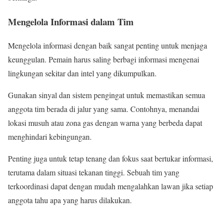
Mengelola Informasi dalam Tim
Mengelola informasi dengan baik sangat penting untuk menjaga
keunggulan. Pemain harus saling berbagi informasi mengenai
lingkungan sekitar dan intel yang dikumpulkan.
Gunakan sinyal dan sistem pengingat untuk memastikan semua
anggota tim berada di jalur yang sama. Contohnya, menandai
lokasi musuh atau zona gas dengan warna yang berbeda dapat
menghindari kebingungan.
Penting juga untuk tetap tenang dan fokus saat bertukar informasi,
terutama dalam situasi tekanan tinggi. Sebuah tim yang
terkoordinasi dapat dengan mudah mengalahkan lawan jika setiap
anggota tahu apa yang harus dilakukan.