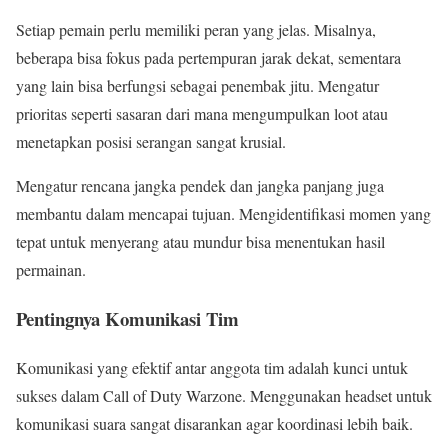
Setiap pemain perlu memiliki peran yang jelas. Misalnya,
beberapa bisa fokus pada pertempuran jarak dekat, sementara
yang lain bisa berfungsi sebagai penembak jitu. Mengatur
prioritas seperti sasaran dari mana mengumpulkan loot atau
menetapkan posisi serangan sangat krusial.
Mengatur rencana jangka pendek dan jangka panjang juga
membantu dalam mencapai tujuan. Mengidentifikasi momen yang
tepat untuk menyerang atau mundur bisa menentukan hasil
permainan.
Pentingnya Komunikasi Tim
Komunikasi yang efektif antar anggota tim adalah kunci untuk
sukses dalam Call of Duty Warzone. Menggunakan headset untuk
komunikasi suara sangat disarankan agar koordinasi lebih baik.