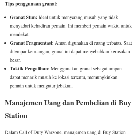
Tips penggunaan granat:
Granat Stun:
Ideal untuk menyerang musuh yang tidak
menyadari kehadiran pemain. Ini memberi pemain waktu untuk
mendekat.
Granat Fragmentasi:
Aman digunakan di ruang terbatas. Saat
dilempar ke ruangan, granat ini dapat menyebabkan kerusakan
besar.
Taktik Pengalihan:
Menggunakan granat sebagai umpan
dapat menarik musuh ke lokasi tertentu, memungkinkan
pemain untuk mengatur jebakan.
Manajemen Uang dan Pembelian di Buy
Station
Dalam Call of Duty Warzone, manajemen uang di Buy Station