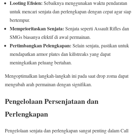
Looting Efisien:
Sebaiknya menggunakan waktu pendaratan
untuk mencari senjata dan perlengkapan dengan cepat agar siap
bertempur.
Memprioritaskan Senjata:
Senjata seperti Assault Rifles dan
SMGs biasanya efektif di awal permainan.
Pertimbangkan Pelengkapan:
Selain senjata, pastikan untuk
mendapatkan armor plates dan killstreaks yang dapat
meningkatkan peluang bertahan.
Mengoptimalkan langkah-langkah ini pada saat drop zoma dapat
mengubah arah permainan dengan signifikan.
Pengelolaan Persenjataan dan
Perlengkapan
Pengelolaan senjata dan perlengkapan sangat penting dalam Call