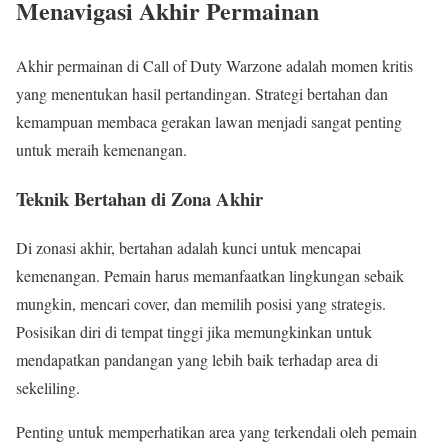
Menavigasi Akhir Permainan
Akhir permainan di Call of Duty Warzone adalah momen kritis
yang menentukan hasil pertandingan. Strategi bertahan dan
kemampuan membaca gerakan lawan menjadi sangat penting
untuk meraih kemenangan.
Teknik Bertahan di Zona Akhir
Di zonasi akhir, bertahan adalah kunci untuk mencapai
kemenangan. Pemain harus memanfaatkan lingkungan sebaik
mungkin, mencari cover, dan memilih posisi yang strategis.
Posisikan diri di tempat tinggi jika memungkinkan untuk
mendapatkan pandangan yang lebih baik terhadap area di
sekeliling.
Penting untuk memperhatikan area yang terkendali oleh pemain