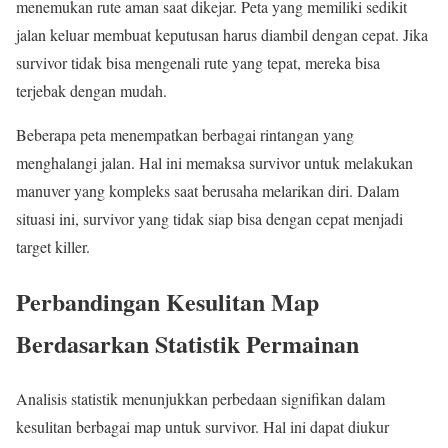
menemukan rute aman saat dikejar. Peta yang memiliki sedikit
jalan keluar membuat keputusan harus diambil dengan cepat. Jika
survivor tidak bisa mengenali rute yang tepat, mereka bisa
terjebak dengan mudah.
Beberapa peta menempatkan berbagai rintangan yang
menghalangi jalan. Hal ini memaksa survivor untuk melakukan
manuver yang kompleks saat berusaha melarikan diri. Dalam
situasi ini, survivor yang tidak siap bisa dengan cepat menjadi
target killer.
Perbandingan Kesulitan Map
Berdasarkan Statistik Permainan
Analisis statistik menunjukkan perbedaan signifikan dalam
kesulitan berbagai map untuk survivor. Hal ini dapat diukur