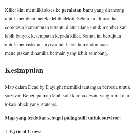
peralatan baru
Killer kini memiliki akses ke
yang dirancang
untuk membuat mereka lebih efektif. Selain itu, durasi dan
cooldown kemampuan tertentu diatur ulang untuk memberikan
lebih banyak kesempatan kepada killer. Semua ini bertujuan
untuk memastikan survivor tidak terlalu mendominasi,
menciptakan dinamika bermain yang lebih seimbang.
Kesimpulan
Map dalam Dead by Daylight memiliki tantangan berbeda untuk
survivor. Beberapa map lebih sulit karena desain yang rumit dan
lokasi objek yang strategis.
Map yang terdaftar sebagai paling sulit untuk survivor:
Eyrie of Crows