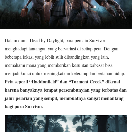
Dalam dunia Dead by Daylight, para pemain Survivor
menghadapi tantangan yang bervariasi di setiap peta. Dengan
beberapa lokasi yang lebih sulit dibandingkan yang lain,
memahami mana yang memberikan kesulitan terbesar bisa
menjadi kunci untuk meningkatkan keterampilan bertahan hidup.
Peta seperti “Haddonfield” dan “Torment Creek” dikenal
karena banyaknya tempat persembunyian yang terbatas dan
jalur pelarian yang sempit, membuatnya sangat menantang
bagi para Survivor.