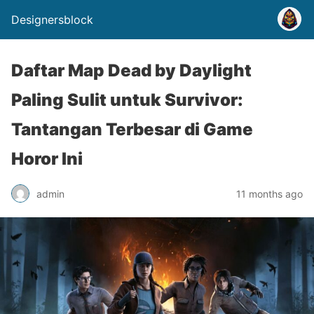
Designersblock
Daftar Map Dead by Daylight
Paling Sulit untuk Survivor:
Tantangan Terbesar di Game
Horor Ini
admin
11 months ago