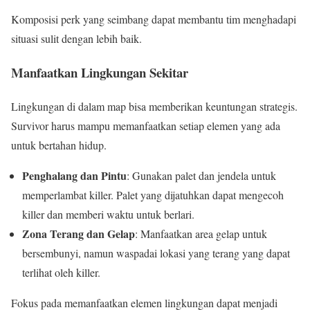
Komposisi perk yang seimbang dapat membantu tim menghadapi
situasi sulit dengan lebih baik.
Manfaatkan Lingkungan Sekitar
Lingkungan di dalam map bisa memberikan keuntungan strategis.
Survivor harus mampu memanfaatkan setiap elemen yang ada
untuk bertahan hidup.
Penghalang dan Pintu
: Gunakan palet dan jendela untuk
memperlambat killer. Palet yang dijatuhkan dapat mengecoh
killer dan memberi waktu untuk berlari.
Zona Terang dan Gelap
: Manfaatkan area gelap untuk
bersembunyi, namun waspadai lokasi yang terang yang dapat
terlihat oleh killer.
Fokus pada memanfaatkan elemen lingkungan dapat menjadi