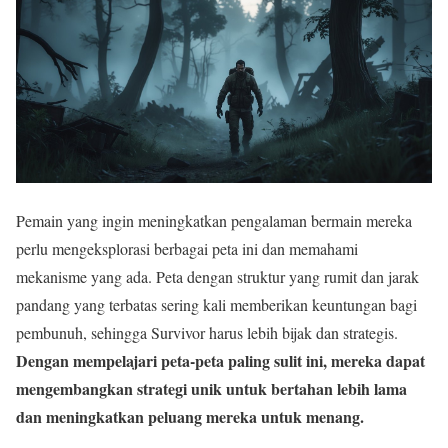
Pemain yang ingin meningkatkan pengalaman bermain mereka
perlu mengeksplorasi berbagai peta ini dan memahami
mekanisme yang ada. Peta dengan struktur yang rumit dan jarak
pandang yang terbatas sering kali memberikan keuntungan bagi
pembunuh, sehingga Survivor harus lebih bijak dan strategis.
Dengan mempelajari peta-peta paling sulit ini, mereka dapat
mengembangkan strategi unik untuk bertahan lebih lama
dan meningkatkan peluang mereka untuk menang.