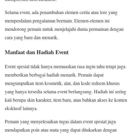
Selama event, ada penambahan elemen cerita atau lore yang
memperdalam pengalaman bermain. Elemen-elemen ini
mendorong pemain untuk menjelajahi dunia permainan dengan
cara yang baru dan menarik.
Manfaat dan Hadiah Event
Event spesial tidak hanya memuaskan rasa ingin tahu tetapi juga
memberikan berbagai hadiah menarik. Pemain dapat
mengumpulkan item kosmetik, alat, dan kode redeem khusus
yang hanya tersedia selama event berlangsung. Hadiah ini sering
kali berupa skin karakter, item baru, atau bahkan akses ke konten
eksklusif lainnya.
Pemain yang menyelesaikan tugas dalam event spesial juga
mendapatkan poin atau mata yang dapat ditukarkan dengan