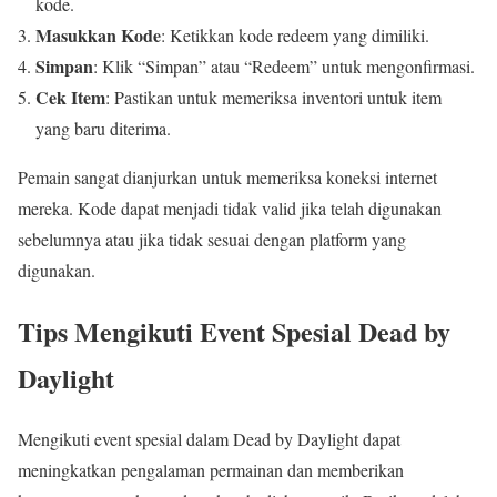
kode.
Masukkan Kode
: Ketikkan kode redeem yang dimiliki.
Simpan
: Klik “Simpan” atau “Redeem” untuk mengonfirmasi.
Cek Item
: Pastikan untuk memeriksa inventori untuk item
yang baru diterima.
Pemain sangat dianjurkan untuk memeriksa koneksi internet
mereka. Kode dapat menjadi tidak valid jika telah digunakan
sebelumnya atau jika tidak sesuai dengan platform yang
digunakan.
Tips Mengikuti Event Spesial Dead by
Daylight
Mengikuti event spesial dalam Dead by Daylight dapat
meningkatkan pengalaman permainan dan memberikan