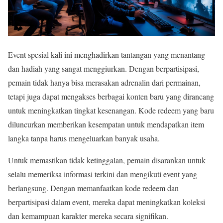
Event spesial kali ini menghadirkan tantangan yang menantang
dan hadiah yang sangat menggiurkan. Dengan berpartisipasi,
pemain tidak hanya bisa merasakan adrenalin dari permainan,
tetapi juga dapat mengakses berbagai konten baru yang dirancang
untuk meningkatkan tingkat kesenangan. Kode redeem yang baru
diluncurkan memberikan kesempatan untuk mendapatkan item
langka tanpa harus mengeluarkan banyak usaha.
Untuk memastikan tidak ketinggalan, pemain disarankan untuk
selalu memeriksa informasi terkini dan mengikuti event yang
berlangsung. Dengan memanfaatkan kode redeem dan
berpartisipasi dalam event, mereka dapat meningkatkan koleksi
dan kemampuan karakter mereka secara signifikan.