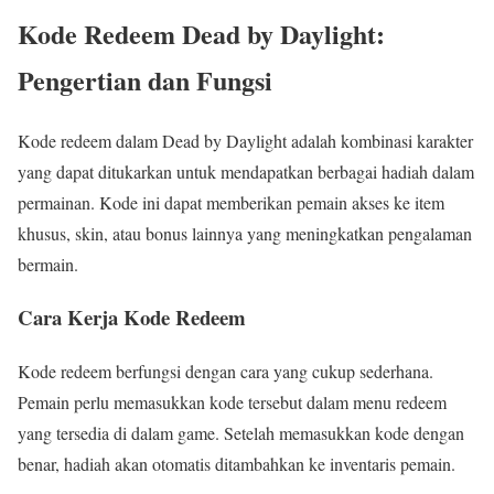
Kode Redeem Dead by Daylight:
Pengertian dan Fungsi
Kode redeem dalam Dead by Daylight adalah kombinasi karakter
yang dapat ditukarkan untuk mendapatkan berbagai hadiah dalam
permainan. Kode ini dapat memberikan pemain akses ke item
khusus, skin, atau bonus lainnya yang meningkatkan pengalaman
bermain.
Cara Kerja Kode Redeem
Kode redeem berfungsi dengan cara yang cukup sederhana.
Pemain perlu memasukkan kode tersebut dalam menu redeem
yang tersedia di dalam game. Setelah memasukkan kode dengan
benar, hadiah akan otomatis ditambahkan ke inventaris pemain.