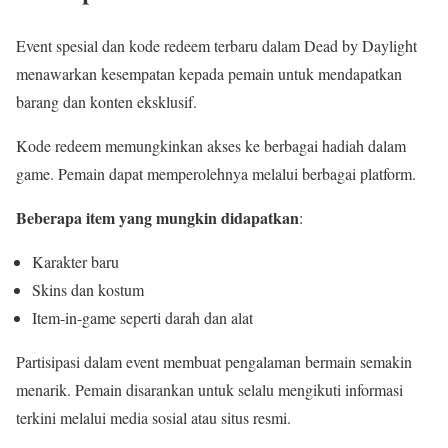
Event spesial dan kode redeem terbaru dalam Dead by Daylight
menawarkan kesempatan kepada pemain untuk mendapatkan
barang dan konten eksklusif.
Kode redeem memungkinkan akses ke berbagai hadiah dalam
game. Pemain dapat memperolehnya melalui berbagai platform.
Beberapa item yang mungkin didapatkan
:
Karakter baru
Skins dan kostum
Item-in-game seperti darah dan alat
Partisipasi dalam event membuat pengalaman bermain semakin
menarik. Pemain disarankan untuk selalu mengikuti informasi
terkini melalui media sosial atau situs resmi.