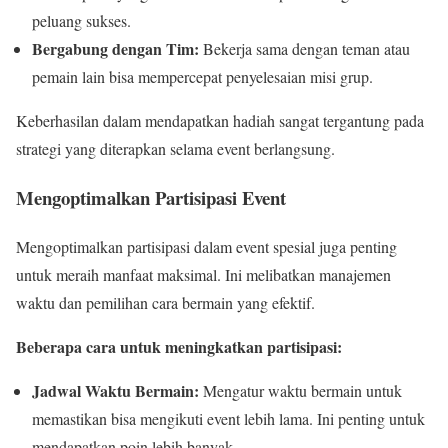
peluang sukses.
Bergabung dengan Tim:
Bekerja sama dengan teman atau
pemain lain bisa mempercepat penyelesaian misi grup.
Keberhasilan dalam mendapatkan hadiah sangat tergantung pada
strategi yang diterapkan selama event berlangsung.
Mengoptimalkan Partisipasi Event
Mengoptimalkan partisipasi dalam event spesial juga penting
untuk meraih manfaat maksimal. Ini melibatkan manajemen
waktu dan pemilihan cara bermain yang efektif.
Beberapa cara untuk meningkatkan partisipasi:
Jadwal Waktu Bermain:
Mengatur waktu bermain untuk
memastikan bisa mengikuti event lebih lama. Ini penting untuk
mendapatkan poin lebih banyak.