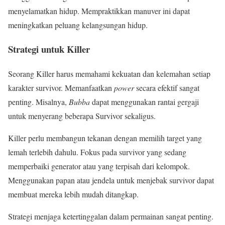
menyelamatkan hidup. Mempraktikkan manuver ini dapat
meningkatkan peluang kelangsungan hidup.
Strategi untuk Killer
Seorang Killer harus memahami kekuatan dan kelemahan setiap
karakter survivor. Memanfaatkan
power
secara efektif sangat
penting. Misalnya,
Bubba
dapat menggunakan rantai gergaji
untuk menyerang beberapa Survivor sekaligus.
Killer perlu membangun tekanan dengan memilih target yang
lemah terlebih dahulu. Fokus pada survivor yang sedang
memperbaiki generator atau yang terpisah dari kelompok.
Menggunakan papan atau jendela untuk menjebak survivor dapat
membuat mereka lebih mudah ditangkap.
Strategi menjaga ketertinggalan dalam permainan sangat penting.