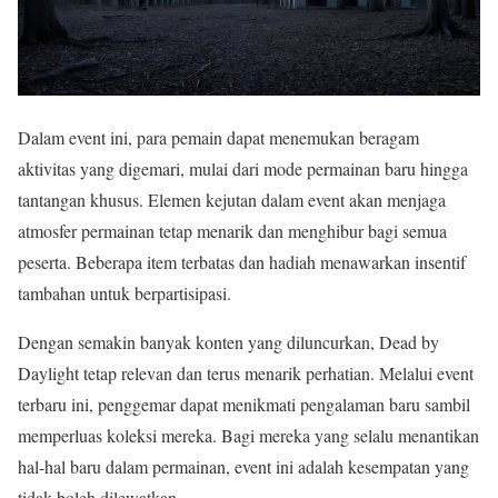
Dalam event ini, para pemain dapat menemukan beragam
aktivitas yang digemari, mulai dari mode permainan baru hingga
tantangan khusus. Elemen kejutan dalam event akan menjaga
atmosfer permainan tetap menarik dan menghibur bagi semua
peserta. Beberapa item terbatas dan hadiah menawarkan insentif
tambahan untuk berpartisipasi.
Dengan semakin banyak konten yang diluncurkan, Dead by
Daylight tetap relevan dan terus menarik perhatian. Melalui event
terbaru ini, penggemar dapat menikmati pengalaman baru sambil
memperluas koleksi mereka. Bagi mereka yang selalu menantikan
hal-hal baru dalam permainan, event ini adalah kesempatan yang
tidak boleh dilewatkan.