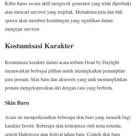
Killer harus secara aktif mengecek generator yang telah diperbaiki
atau mencari survivor yang terjebak. Memahami peta dan titik
spawn akan memberi keuntungan yang signifikan dalam
mengejar survivor.
Kostumisasi Karakter
Kostumisasi karakter dalam acara terbaru Dead by Daylight
menawarkan berbagai pilihan untuk meningkatkan penampilan
para pemain. Skin baru dan aksesoris yang unik memungkinkan
pemain mengekspresikan diri dengan cara yang berbeda.
Skin Baru
Acara ini memperkenalkan beberapa skin baru yang menarik bagi
karakter favorit. Beberapa skin terinspirasi oleh tema tertentu,
seperti Halloween atau festival tahun baru. Contoh skin baru