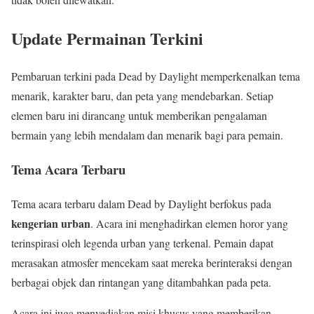
Update Permainan Terkini
Pembaruan terkini pada Dead by Daylight memperkenalkan tema
menarik, karakter baru, dan peta yang mendebarkan. Setiap
elemen baru ini dirancang untuk memberikan pengalaman
bermain yang lebih mendalam dan menarik bagi para pemain.
Tema Acara Terbaru
Tema acara terbaru dalam Dead by Daylight berfokus pada
kengerian urban
. Acara ini menghadirkan elemen horor yang
terinspirasi oleh legenda urban yang terkenal. Pemain dapat
merasakan atmosfer mencekam saat mereka berinteraksi dengan
berbagai objek dan rintangan yang ditambahkan pada peta.
Acara ini juga menyediakan misi khusus yang memberikan