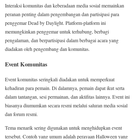
Interaksi komunitas dan keberadaan media sosial memainkan
peranan penting dalam pengembangan dan partisipasi para
penggemar Dead by Daylight. Platform-platform ini
memungkinkan penggemar untuk terhubung, berbagi
pengalaman, dan berpartisipasi dalam berbagai acara yang
diadakan oleh pengembang dan komunitas.
Event Komunitas
Event komunitas seringkali diadakan untuk memperkuat
kehadiran para pemain. Di dalamnya, pemain dapat ikut serta
dalam tantangan, sesi permainan, dan aktifitas lainnya. Event ini
biasanya diumumkan secara resmi melalui saluran media sosial
dan forum resmi.
Tema menarik sering digunakan untuk menghidupkan event
tersebut. Contoh yang umum adalah perayaan Halloween yang