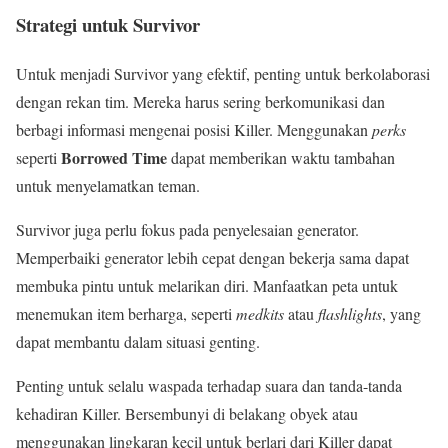
Strategi untuk Survivor
Untuk menjadi Survivor yang efektif, penting untuk berkolaborasi
dengan rekan tim. Mereka harus sering berkomunikasi dan
berbagi informasi mengenai posisi Killer. Menggunakan
perks
Borrowed Time
seperti
dapat memberikan waktu tambahan
untuk menyelamatkan teman.
Survivor juga perlu fokus pada penyelesaian generator.
Memperbaiki generator lebih cepat dengan bekerja sama dapat
membuka pintu untuk melarikan diri. Manfaatkan peta untuk
menemukan item berharga, seperti
medkits
atau
flashlights
, yang
dapat membantu dalam situasi genting.
Penting untuk selalu waspada terhadap suara dan tanda-tanda
kehadiran Killer. Bersembunyi di belakang obyek atau
menggunakan lingkaran kecil untuk berlari dari Killer dapat