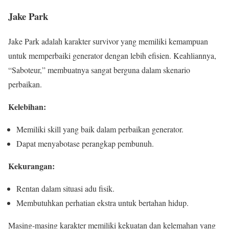
Jake Park
Jake Park adalah karakter survivor yang memiliki kemampuan
untuk memperbaiki generator dengan lebih efisien. Keahliannya,
“Saboteur,” membuatnya sangat berguna dalam skenario
perbaikan.
Kelebihan:
Memiliki skill yang baik dalam perbaikan generator.
Dapat menyabotase perangkap pembunuh.
Kekurangan:
Rentan dalam situasi adu fisik.
Membutuhkan perhatian ekstra untuk bertahan hidup.
Masing-masing karakter memiliki kekuatan dan kelemahan yang