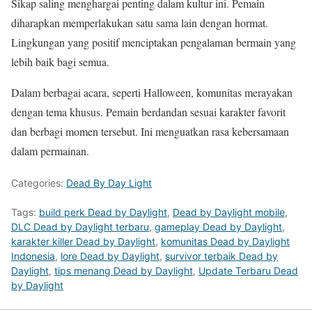
Sikap saling menghargai penting dalam kultur ini. Pemain
diharapkan memperlakukan satu sama lain dengan hormat.
Lingkungan yang positif menciptakan pengalaman bermain yang
lebih baik bagi semua.
Dalam berbagai acara, seperti Halloween, komunitas merayakan
dengan tema khusus. Pemain berdandan sesuai karakter favorit
dan berbagi momen tersebut. Ini menguatkan rasa kebersamaan
dalam permainan.
Categories:
Dead By Day Light
Tags:
build perk Dead by Daylight
,
Dead by Daylight mobile
,
DLC Dead by Daylight terbaru
,
gameplay Dead by Daylight
,
karakter killer Dead by Daylight
,
komunitas Dead by Daylight
Indonesia
,
lore Dead by Daylight
,
survivor terbaik Dead by
Daylight
,
tips menang Dead by Daylight
,
Update Terbaru Dead
by Daylight