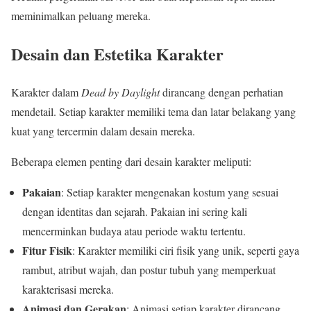
meminimalkan peluang mereka.
Desain dan Estetika Karakter
Karakter dalam
Dead by Daylight
dirancang dengan perhatian
mendetail. Setiap karakter memiliki tema dan latar belakang yang
kuat yang tercermin dalam desain mereka.
Beberapa elemen penting dari desain karakter meliputi:
Pakaian
: Setiap karakter mengenakan kostum yang sesuai
dengan identitas dan sejarah. Pakaian ini sering kali
mencerminkan budaya atau periode waktu tertentu.
Fitur Fisik
: Karakter memiliki ciri fisik yang unik, seperti gaya
rambut, atribut wajah, dan postur tubuh yang memperkuat
karakterisasi mereka.
Animasi dan Gerakan
: Animasi setiap karakter dirancang