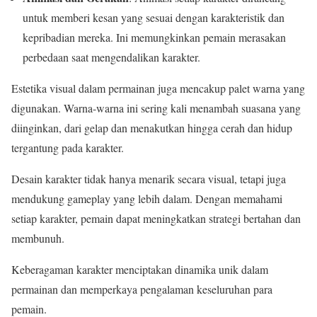
untuk memberi kesan yang sesuai dengan karakteristik dan
kepribadian mereka. Ini memungkinkan pemain merasakan
perbedaan saat mengendalikan karakter.
Estetika visual dalam permainan juga mencakup palet warna yang
digunakan. Warna-warna ini sering kali menambah suasana yang
diinginkan, dari gelap dan menakutkan hingga cerah dan hidup
tergantung pada karakter.
Desain karakter tidak hanya menarik secara visual, tetapi juga
mendukung gameplay yang lebih dalam. Dengan memahami
setiap karakter, pemain dapat meningkatkan strategi bertahan dan
membunuh.
Keberagaman karakter menciptakan dinamika unik dalam
permainan dan memperkaya pengalaman keseluruhan para
pemain.