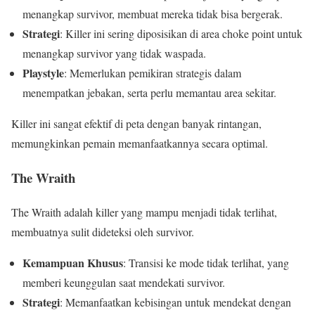
menangkap survivor, membuat mereka tidak bisa bergerak.
Strategi
: Killer ini sering diposisikan di area choke point untuk
menangkap survivor yang tidak waspada.
Playstyle
: Memerlukan pemikiran strategis dalam
menempatkan jebakan, serta perlu memantau area sekitar.
Killer ini sangat efektif di peta dengan banyak rintangan,
memungkinkan pemain memanfaatkannya secara optimal.
The Wraith
The Wraith adalah killer yang mampu menjadi tidak terlihat,
membuatnya sulit dideteksi oleh survivor.
Kemampuan Khusus
: Transisi ke mode tidak terlihat, yang
memberi keunggulan saat mendekati survivor.
Strategi
: Memanfaatkan kebisingan untuk mendekat dengan