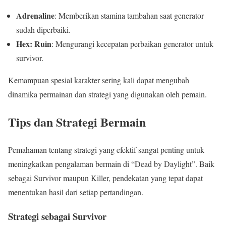
Adrenaline
: Memberikan stamina tambahan saat generator
sudah diperbaiki.
Hex: Ruin
: Mengurangi kecepatan perbaikan generator untuk
survivor.
Kemampuan spesial karakter sering kali dapat mengubah
dinamika permainan dan strategi yang digunakan oleh pemain.
Tips dan Strategi Bermain
Pemahaman tentang strategi yang efektif sangat penting untuk
meningkatkan pengalaman bermain di “Dead by Daylight”. Baik
sebagai Survivor maupun Killer, pendekatan yang tepat dapat
menentukan hasil dari setiap pertandingan.
Strategi sebagai Survivor