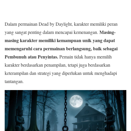
Dalam permainan Dead by Daylight, karakter memiliki peran
Masing-
yang sangat penting dalam mencapai kemenangan.
masing karakter memiliki kemampuan unik yang dapat
memengaruhi cara permainan berlangsung, baik sebagai
Pembunuh atau Penyintas.
Pemain tidak hanya memilih
karakter berdasarkan penampilan, tetapi juga berdasarkan
keterampilan dan strategi yang diperlukan untuk menghadapi
tantangan.