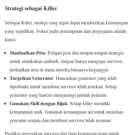
Strategi sebagai Killer
Sebagai Killer, strategi yang tepat dapat memberikan keuntungan
yang signifikan. Fokus pada penempatan dan pengejaran adalah
kunci.
Manfaatkan Peta
: Pelajari peta dan tempat-tempat strategis
untuk melakukan ambush. Jangan hanya mengejar survivor;
perhatikan area di mana mereka biasanya terganggu.
Targetkan Generator
: Hancurkan generator yang telah
diperbaiki untuk membuat survivor lebih tertekan. Setiap
generator yang hancur mengurangi jumlah pelarian.
Gunakan Skill dengan Bijak
: Setiap killer memiliki
kemampuan unik. Gunakan kemampuan ini untuk menekan
gencatan senjata dan membuat survivor tidak nyaman.
Prediksi pergerakan survivor dan buat keputusan tepat untuk