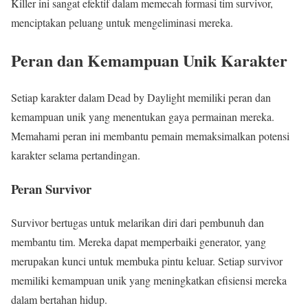
Killer ini sangat efektif dalam memecah formasi tim survivor,
menciptakan peluang untuk mengeliminasi mereka.
Peran dan Kemampuan Unik Karakter
Setiap karakter dalam Dead by Daylight memiliki peran dan
kemampuan unik yang menentukan gaya permainan mereka.
Memahami peran ini membantu pemain memaksimalkan potensi
karakter selama pertandingan.
Peran Survivor
Survivor bertugas untuk melarikan diri dari pembunuh dan
membantu tim. Mereka dapat memperbaiki generator, yang
merupakan kunci untuk membuka pintu keluar. Setiap survivor
memiliki kemampuan unik yang meningkatkan efisiensi mereka
dalam bertahan hidup.