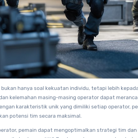
 bukan hanya soal kekuatan individu, tetapi lebih kepada
 dan kelemahan masing-masing operator dapat meranc
ngan karakteristik unik yang dimiliki setiap operator, p
an potensi tim secara maksimal.
rator, pemain dapat mengoptimalkan strategi tim dan