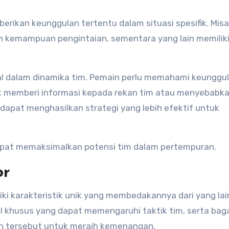
berikan keunggulan tertentu dalam situasi spesifik. Misa
n kemampuan pengintaian, sementara yang lain memilik
ial dalam dinamika tim. Pemain perlu memahami keunggu
uk memberi informasi kepada rekan tim atau menyebabk
 dapat menghasilkan strategi yang lebih efektif untuk
pat memaksimalkan potensi tim dalam pertempuran.
or
ki karakteristik unik yang membedakannya dari yang lain.
ill khusus yang dapat memengaruhi taktik tim, serta ba
n tersebut untuk meraih kemenangan.