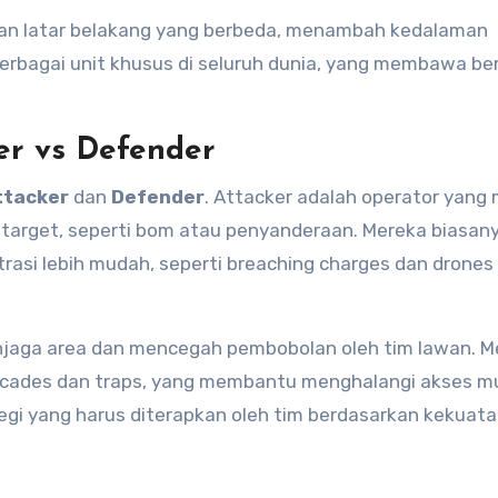
dan latar belakang yang berbeda, menambah kedalaman
berbagai unit khusus di seluruh dunia, yang membawa be
ker vs Defender
ttacker
dan
Defender
. Attacker adalah operator yang 
arget, seperti bom atau penyanderaan. Mereka biasan
asi lebih mudah, seperti breaching charges dan drones
njaga area dan mencegah pembobolan oleh tim lawan. M
rricades dan traps, yang membantu menghalangi akses m
tegi yang harus diterapkan oleh tim berdasarkan kekuat