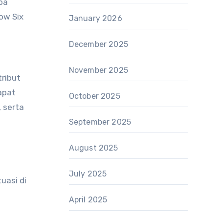
pa
ow Six
January 2026
December 2025
November 2025
tribut
apat
October 2025
 serta
September 2025
August 2025
July 2025
uasi di
April 2025