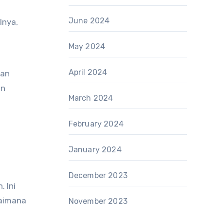
June 2024
lnya,
i
May 2024
April 2024
lan
an
March 2024
February 2024
January 2024
December 2023
 Ini
gaimana
November 2023