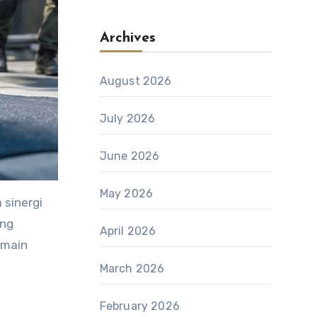
Archives
August 2026
July 2026
June 2026
May 2026
 sinergi
ang
April 2026
emain
March 2026
February 2026