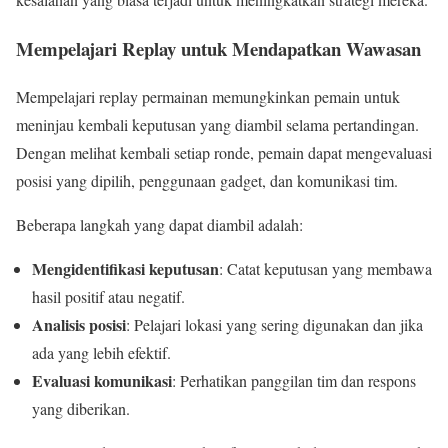
Mempelajari Replay untuk Mendapatkan Wawasan
Mempelajari replay permainan memungkinkan pemain untuk
meninjau kembali keputusan yang diambil selama pertandingan.
Dengan melihat kembali setiap ronde, pemain dapat mengevaluasi
posisi yang dipilih, penggunaan gadget, dan komunikasi tim.
Beberapa langkah yang dapat diambil adalah:
Mengidentifikasi keputusan
: Catat keputusan yang membawa
hasil positif atau negatif.
Analisis posisi
: Pelajari lokasi yang sering digunakan dan jika
ada yang lebih efektif.
Evaluasi komunikasi
: Perhatikan panggilan tim dan respons
yang diberikan.