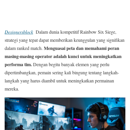
Designersblock
Dalam dunia kompetitif Rainbow Six Siege,
strategi yang tepat dapat memberikan keunggulan yang signifikan
Menguasai peta dan memahami peran
dalam ranked match.
masing-masing operator adalah kunci untuk meningkatkan
performa tim.
Dengan begitu banyak elemen yang perlu
dipertimbangkan, pemain sering kali bingung tentang langkah-
langkah yang harus diambil untuk meningkatkan permainan
mereka.