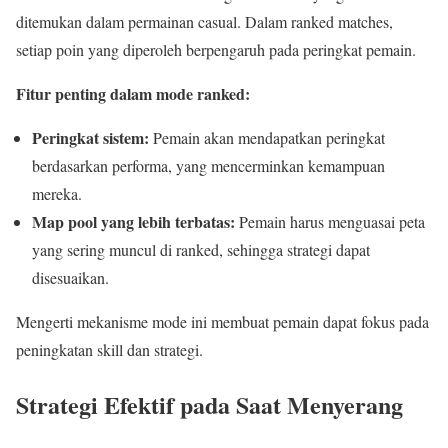
ditemukan dalam permainan casual. Dalam ranked matches,
setiap poin yang diperoleh berpengaruh pada peringkat pemain.
Fitur penting dalam mode ranked:
Peringkat sistem:
Pemain akan mendapatkan peringkat
berdasarkan performa, yang mencerminkan kemampuan
mereka.
Map pool yang lebih terbatas:
Pemain harus menguasai peta
yang sering muncul di ranked, sehingga strategi dapat
disesuaikan.
Mengerti mekanisme mode ini membuat pemain dapat fokus pada
peningkatan skill dan strategi.
Strategi Efektif pada Saat Menyerang