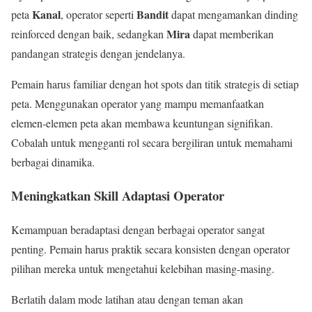
Kanal
Bandit
peta
, operator seperti
dapat mengamankan dinding
Mira
reinforced dengan baik, sedangkan
dapat memberikan
pandangan strategis dengan jendelanya.
Pemain harus familiar dengan hot spots dan titik strategis di setiap
peta. Menggunakan operator yang mampu memanfaatkan
elemen-elemen peta akan membawa keuntungan signifikan.
Cobalah untuk mengganti rol secara bergiliran untuk memahami
berbagai dinamika.
Meningkatkan Skill Adaptasi Operator
Kemampuan beradaptasi dengan berbagai operator sangat
penting. Pemain harus praktik secara konsisten dengan operator
pilihan mereka untuk mengetahui kelebihan masing-masing.
Berlatih dalam mode latihan atau dengan teman akan