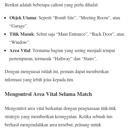
Berikut adalah beberapa callout yang perlu dihafal:
Objek Utama
: Seperti “Bomb Site”, “Meeting Room”, atau
“Garage”.
Titik Masuk
: Sebut saja “Main Entrance”, “Back Door”, atau
“Window”.
Area Vital
: Terutama bagian yang sering menjadi tempat
pertempuran, termasuk “Hallway” dan “Stairs”.
Dengan menguasai istilah ini, pemain dapat memberikan
informasi yang lebih jelas kepada tim.
Mengontrol Area Vital Selama Match
Mengontrol area vital berkaitan dengan penguasaan titik-titik
strategis yang memberikan keunggulan. Ketika sebuah tim
berhasil mengendalikan area tersebut, peluang untuk