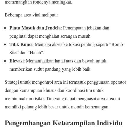
memenangkan rondenya meningkat.
Beberapa area vital meliputi:
Pintu Masuk dan Jendela
: Penempatan jebakan dan
pengintai dapat menghalau serangan musuh.
Titik Kunci
: Menjaga akses ke lokasi penting seperti “Bomb
Site” dan “Hatch”.
Elevasi
: Memanfaatkan lantai atas dan bawah untuk
memberikan sudut pandang yang lebih baik.
Strategi untuk mengontrol area ini termasuk penggunaan operator
dengan kemampuan khusus dan koordinasi tim untuk
meminimalkan risiko. Tim yang dapat menguasai area-area ini
memiliki peluang lebih besar untuk meraih kemenangan.
Pengembangan Keterampilan Individu