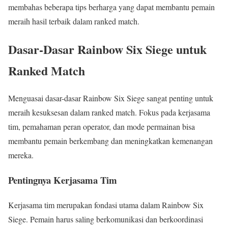
membahas beberapa tips berharga yang dapat membantu pemain
meraih hasil terbaik dalam ranked match.
Dasar-Dasar Rainbow Six Siege untuk
Ranked Match
Menguasai dasar-dasar Rainbow Six Siege sangat penting untuk
meraih kesuksesan dalam ranked match. Fokus pada kerjasama
tim, pemahaman peran operator, dan mode permainan bisa
membantu pemain berkembang dan meningkatkan kemenangan
mereka.
Pentingnya Kerjasama Tim
Kerjasama tim merupakan fondasi utama dalam Rainbow Six
Siege. Pemain harus saling berkomunikasi dan berkoordinasi