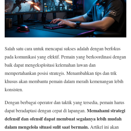
Salah satu cara untuk mencapai sukses adalah dengan berfokus
pada komunikasi yang efektif. Pemain yang berkoordinasi dengan
baik dapat mengeksploitasi kelemahan lawan dan
mempertahankan posisi strategis. Menambahkan tips dan trik
khusus akan membantu pemain dalam meraih kemenangan lebih
konsisten.
Dengan berbagai operator dan taktik yang tersedia, pemain harus
Memahami strategi
dapat beradaptasi dengan cepat di lapangan.
defensif dan ofensif dapat membuat segalanya lebih mudah
dalam mengelola situasi sulit saat bermain.
Artikel ini akan