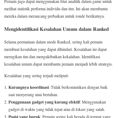
Pemain juga dapat menggunakan fitur analitik dalam game untuk
melihat statistik performa individu dan tim. Ini akan membantu
mereka dalam merancang perbaikan untuk ronde berikutnya.
Mengidentifikasi Kesalahan Umum dalam Ranked
Selama permainan dalam mode Ranked, sering kali pemain
membuat kesalahan yang dapat dihindari. Kesalahan ini dapat
merugikan tim dan mengakibatkan kekalahan. Identifikasi
kesalahan umum dapat membantu pemain menjadi lebih strategis.
Kesalahan yang sering terjadi meliputi:
Kurangnya koordinasi
: Tidak berkomunikasi dengan baik
saat menyerang atau bertahan.
Penggunaan gadget yang kurang efektif
: Menggunakan
gadget di waktu yang tidak tepat atau di lokasi yang salah.
Posisi yang buruk
: Pemain sering kali berada di tempat yang