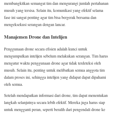
membangkitkan semangat tim dan mengurangi jumlah pertahanan
musuh yang tersisa. Selain itu, komunikasi yang efektif selama
fase ini sangat penting agar tim bisa bergerak bersama dan
mengeksekusi serangan dengan lancar.
Manajemen Drone dan Intelijen
Penggunaan drone secara efisien adalah kunci untuk
mengumpulkan intelijen sebelum melakukan serangan. Tim harus
mengatur waktu penggunaan drone agar tidak terdeteksi oleh
musuh. Selain itu, penting untuk melibatkan semua anggota tim
dalam proses ini, sehingga intelijen yang didapat dapat dipahami
oleh semua.
Setelah mendapatkan informasi dari drone, tim dapat menentukan
langkah selanjutnya secara lebih efektif. Mereka juga harus siap
untuk mengganti peran, seperti beralih dari pengendali drone ke